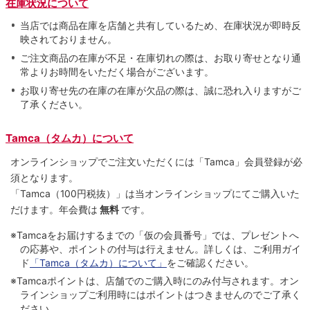
在庫状況について
当店では商品在庫を店舗と共有しているため、在庫状況が即時反
映されておりません。
ご注文商品の在庫が不足・在庫切れの際は、お取り寄せとなり通
常よりお時間をいただく場合がございます。
お取り寄せ先の在庫の在庫が欠品の際は、誠に恐れ入りますがご
了承ください。
Tamca（タムカ）について
オンラインショップでご注⽂いただくには「Tamca」会員登録が必
須となります。
「Tamca
（100円税抜）
」は当オンラインショップにてご購⼊いた
だけます。
年会費は
無料
です。
※Tamcaをお届けするまでの「仮の会員番号」では、プレゼントへ
の応募や、ポイントの付与は⾏えません。詳しくは、ご利⽤ガイ
ド
「Tamca（タムカ）について」
をご確認ください。
※Tamcaポイントは、店舗でのご購⼊時にのみ付与されます。オン
ラインショップご利用時にはポイントはつきませんのでご了承く
ださい。