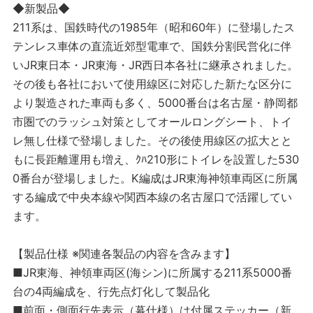
◆新製品◆
211系は、国鉄時代の1985年（昭和60年）に登場したス
テンレス車体の直流近郊型電車で、国鉄分割民営化に伴
いJR東日本・JR東海・JR西日本各社に継承されました。
その後も各社において使用線区に対応した新たな区分に
より製造された車両も多く、5000番台は名古屋・静岡都
市圏でのラッシュ対策としてオールロングシート、トイ
レ無し仕様で登場しました。その後使用線区の拡大とと
もに長距離運用も増え、ｸﾊ210形にトイレを設置した530
0番台が登場しました。K編成はJR東海神領車両区に所属
する編成で中央本線や関西本線の名古屋口で活躍してい
ます。
【製品仕様 ※関連各製品の内容を含みます】
■JR東海、神領車両区(海シン)に所属する211系5000番
台の4両編成を、行先点灯化して製品化
■前面・側面行先表示（幕仕様）は付属ステッカー（新