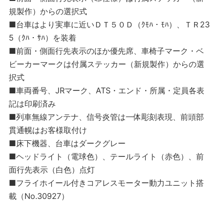
規製作）からの選択式
■台車はより実車に近いＤＴ５０Ｄ（ｸﾓﾊ・ﾓﾊ）、ＴＲ23
5（ｸﾊ・ｻﾊ）を装着
■前面・側面行先表示のほか優先席、車椅子マーク・ベ
ビーカーマークは付属ステッカー（新規製作）からの選
択式
■車両番号、JRマーク、ATS・エンド・所属・定員各表
記は印刷済み
■列車無線アンテナ、信号炎管は一体彫刻表現、前頭部
貫通幌はお客様取付け
■床下機器、台車はダークグレー
■ヘッドライト（電球色）、テールライト（赤色）、前
面行先表示（白色）点灯
■フライホイール付きコアレスモーター動力ユニット搭
載（No.30927）