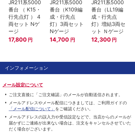
JR211系5000
JR211系5000
JR211系5000
番台 （ K15・
番台（K109編
番台（LL19編
行先点灯 ） 4
成・行先点
成・行先点
両セット Nゲ
灯）3両セット
灯）増結3両セ
ージ
Nゲージ
ット Ｎゲージ
17,800
14,700
12,300
円
円
円
インフォメーション
メール設定について
ご注文直後に「ご注文確認」のメールが自動送信されます。
メールアドレスやメール配信につきましては、ご利用ガイドの
「メール配信について」
をご確認ください。
メールアドレスの誤入力や受信設定などで、当店からのメールが
届かずにご連絡が出来ない場合は、注文をキャンセルさせていた
だく場合がございます。