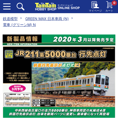
0
マイページ
カート
鉄道模型
GREEN MAX 日本車両 (N)
電車 (グリーンM) N