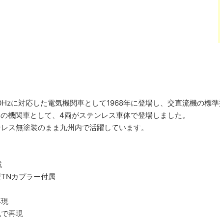
/60Hzに対応した電気機関車として1968年に登場し、交直流機の
用の機関車として、4両がステンレス車体で登場しました。
ンレス無塗装のまま九州内で活躍しています。
載
TNカプラー付属
再現
色で再現