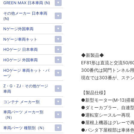
GREEN MAX 日本車両 (N)
その他メーカー 日本車両
(N)
Nゲージ外国車両
Nゲージ車両キット
HOゲージ 日本車両
◆新製品◆
HOゲージ 外国車両
EF81形は直流と交流50
300番代は関門トンネル
HOゲージ 車両キット・パ
ーツ
現在では303番が、ステ
Z・G・ZJ・その他ゲージ
車両
【製品仕様】
●新型モーター(M-13)搭
コンテナ メーカー別
●ダミーカプラー、自連型
車両パーツ メーカー別
●運転室シースルー再現
（N）
●屋根上機器はグレーで
車両パーツ 種類別（N）
●パンタ下屋根部は車体