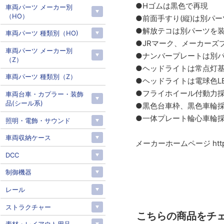
●Hゴムは黒色で再現
車両パーツ メーカー別
（HO）
●前面手すり(縦)は別パ
●解放テコは別パーツを
車両パーツ 種類別（HO)
●JRマーク、メーカーズ
車両パーツ メーカー別
●ナンバープレートは別パーツ
（Z）
●ヘッドライトは常点灯基
車両パーツ 種類別（Z）
●ヘッドライトは電球色L
●フライホイール付動力
車両台車・カプラー・装飾
品(シール系)
●黒色台車枠、黒色車輪
●一体プレート輪心車輪
照明・電飾・サウンド
車両収納ケース
メーカーホームページ https://w
DCC
制御機器
レール
ストラクチャー
こちらの商品をチ