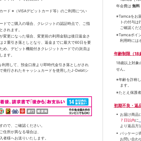
年会費は
無料
トカード
※（VISAデビットカード等）
のご利用につい
※Tamca
トの付与は
ードでご購入の場合、クレジットの認証時点で、ご指
ご確認くだ
とされます。
※Tamca
が変更になった場合、変更前の利用金額は後日返金さ
利用時には
は２重引き落としとなり、返金までに最大で60日を要
ため、デビット機能付きクレジットカードでの決済は
年齢制限（18
します。
18歳以上対
を利用して、預金口座より即時代金引き落としがされ
せん。
発行されたキャッシュカードを使用したJ-Debitシ
※年齢を詐称
ます。
※たとえ保護
初期不良・返
お届け商品
７日以内
に
すので、ご確認ください。
より返品方
ご住所が異なる場合は、
パッケージ
入者様へお送りいたします。
お問い合わ