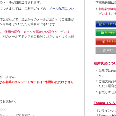
のメールが自動送信されます。
下記発送日は
につきましては、ご利用ガイドの
「メール配信につい
※
沖縄県や離
ざいます。
信設定などで、当店からのメールが届かずにご連絡が
ンセルさせていただく場合がございます。
カートに入
ールをご使用の場合、メールが届かない場合がございま
取り寄せ
、別のメールアドレスをご検討くださいますようお願
予約す
在庫な
在庫状況につ
当店では商
ん。
ざいません。
ご注文商品
なる名義のクレジットカードはご利用いただけません
ただく場合
お取り寄せ
でお支払い。
Tamca（タ
払い
オンラインシ
ジットカードでお支払い。
「Tamca
（1