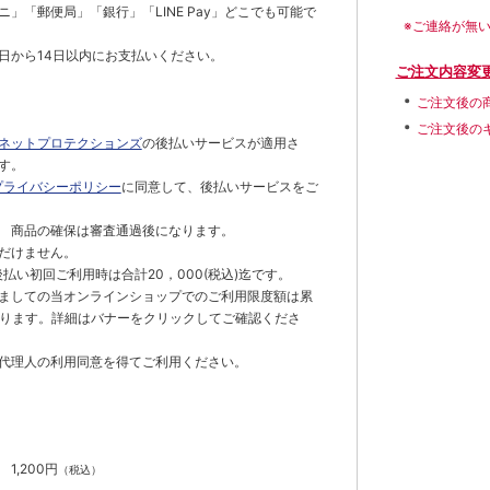
」「郵便局」「銀行」「LINE Pay」どこでも可能で
※ご連絡が無
日から14日以内にお支払いください。
ご注文内容変
ご注文後の
ご注文後の
ネットプロテクションズ
の後払いサービスが適用さ
す。
プライバシーポリシー
に同意して、後払いサービスをご
 商品の確保は審査通過後になります。
だけません。
払い初回ご利用時は合計20，000(税込)迄です。
ましての当オンラインショップでのご利用限度額は累
でとなります。詳細はバナーをクリックしてご確認くださ
代理人の利用同意を得てご利用ください。
）
】
1,200円
（税込）