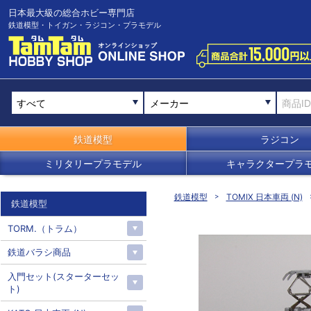
日本最大級の総合ホビー専門店
鉄道模型・トイガン・ラジコン・プラモデル
メーカー
鉄道模型
ラジコン
ミリタリープラモデル
キャラクタープラ
鉄道模型
TOMIX 日本車両 (N)
鉄道模型
TORM.（トラム）
鉄道バラシ商品
入門セット(スターターセッ
ト)