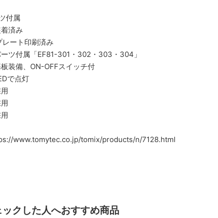
ーツ付属
装着済み
プレート印刷済み
付属「EF81-301・302・303・304」
板装備、ON-OFFスイッチ付
EDで点灯
採用
採用
採用
ww.tomytec.co.jp/tomix/products/n/7128.html
ェックした人へおすすめ商品