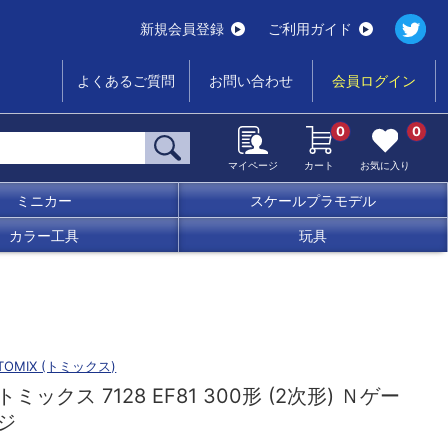
新規会員登録
ご利用ガイド
よくあるご質問
お問い合わせ
会員ログイン
0
0
マイページ
カート
お気に入り
ミニカー
スケールプラモデル
カラー工具
玩具
TOMIX (トミックス)
トミックス 7128 EF81 300形 (2次形) Ｎゲー
ジ