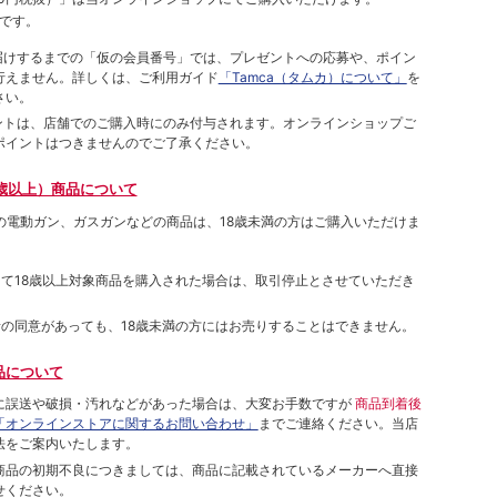
です。
をお届けするまでの「仮の会員番号」では、プレゼントへの応募や、ポイン
⾏えません。詳しくは、ご利⽤ガイド
「Tamca（タムカ）について」
を
さい。
ポイントは、店舗でのご購⼊時にのみ付与されます。オンラインショップご
ポイントはつきませんのでご了承ください。
歳以上）商品について
象の電動ガン、ガスガンなどの商品は、18歳未満の方はご購入いただけま
して18歳以上対象商品を購入された場合は、取引停止とさせていただき
者の同意があっても、18歳未満の方にはお売りすることはできません。
品について
に誤送や破損・汚れなどがあった場合は、大変お手数ですが
商品到着後
「オンラインストアに関するお問い合わせ」
までご連絡ください。当店
法をご案内いたします。
商品の初期不良につきましては、商品に記載されているメーカーへ直接
せください。