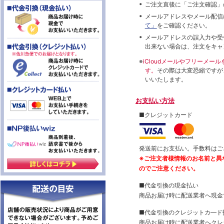
ご注文直後に「ご注文確認」
メールアドレスやメール配信
て」
をご確認ください。
メールアドレスの誤入力や受
出来ない場合は、注文をキャ
※
iCloudメールやフリーメ
す。
その際は大変恐縮ですが
いいたします。
お支払い方法
■クレジットカード
発送前にお支払い。手数料はご
※ご注文者様情報のお名前と異
のでご注意ください。
■代金引換の現金払い
商品お届け時に配送業者へ現金
■代金引換のクレジットカ―ド
商品お届け時に配送業者へクレ