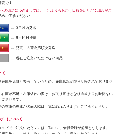
目安です。
島への発送につきましては、下記よりもお届け日数をいただく場合がご
予めご了承ください。
… 3日以内発送
れる
… 6～10日発送
る
… 発売・入荷次第順次発送
る
… 現在ご注文いただけない商品
し
いて
品在庫を店舗と共有しているため、在庫状況が即時反映されておりませ
の在庫が不足・在庫切れの際は、お取り寄せとなり通常よりお時間をい
がございます。
先の在庫の在庫が欠品の際は、誠に恐れ入りますがご了承ください。
ムカ）について
ョップでご注⽂いただくには「Tamca」会員登録が必須となります。
00円税抜）
」は当オンラインショップにてご購⼊いただけます。