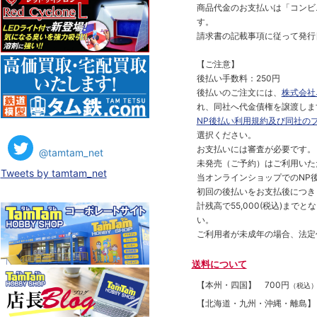
商品代金のお支払いは「コンビニ
す。
請求書の記載事項に従って発行
【ご注意】
後払い手数料：250円
後払いのご注文には、
株式会社
れ、同社へ代金債権を譲渡しま
NP後払い利用規約及び同社の
選択ください。
お支払いには審査が必要です。
@tamtam_net
未発売（ご予約）はご利用いた
Tweets by tamtam_net
当オンラインショップでのNP後
初回の後払いをお支払後につき
計残高で55,000(税込)ま
い。
ご利用者が未成年の場合、法定
送料について
【本州・四国】
700円
（税込
【北海道・九州・沖縄・離島