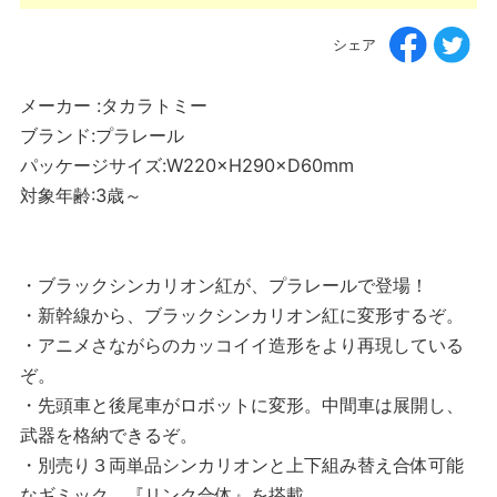
シェア
メーカー :タカラトミー
ブランド:プラレール
パッケージサイズ:W220×H290×D60mm
対象年齢:3歳～
・ブラックシンカリオン紅が、プラレールで登場！
・新幹線から、ブラックシンカリオン紅に変形するぞ。
・アニメさながらのカッコイイ造形をより再現している
ぞ。
・先頭車と後尾車がロボットに変形。中間車は展開し、
武器を格納できるぞ。
・別売り３両単品シンカリオンと上下組み替え合体可能
なギミック、『リンク合体』を搭載。