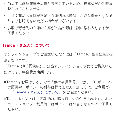
当店では商品在庫を店舗と共有しているため、在庫状況が即時反
映されておりません。
ご注文商品の在庫が不足・在庫切れの際は、お取り寄せとなり通
常よりお時間をいただく場合がございます。
お取り寄せ先の在庫の在庫が欠品の際は、誠に恐れ入りますがご
了承ください。
Tamca（タムカ）について
オンラインショップでご注⽂いただくには「Tamca」会員登録が必
須となります。
「Tamca
（100円税抜）
」は当オンラインショップにてご購⼊いた
だけます。
年会費は
無料
です。
※Tamcaをお届けするまでの「仮の会員番号」では、プレゼントへ
の応募や、ポイントの付与は⾏えません。詳しくは、ご利⽤ガイ
ド
「Tamca（タムカ）について」
をご確認ください。
※Tamcaポイントは、店舗でのご購⼊時にのみ付与されます。オン
ラインショップご利用時にはポイントはつきませんのでご了承く
ださい。