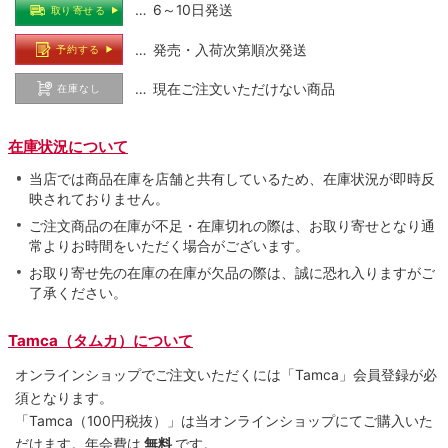
… 6～10日発送
取り寄せる
… 発売・入荷次第順次発送
予約する
… 現在ご注文いただけない商品
在庫なし
在庫状況について
当店では商品在庫を店舗と共有しているため、在庫状況が即時反
映されておりません。
ご注文商品の在庫が不足・在庫切れの際は、お取り寄せとなり通
常よりお時間をいただく場合がございます。
お取り寄せ先の在庫の在庫が欠品の際は、誠に恐れ入りますがご
了承ください。
Tamca（タムカ）について
オンラインショップでご注⽂いただくには「Tamca」会員登録が必
須となります。
「Tamca
（100円税抜）
」は当オンラインショップにてご購⼊いた
だけます。
年会費は
無料
です。