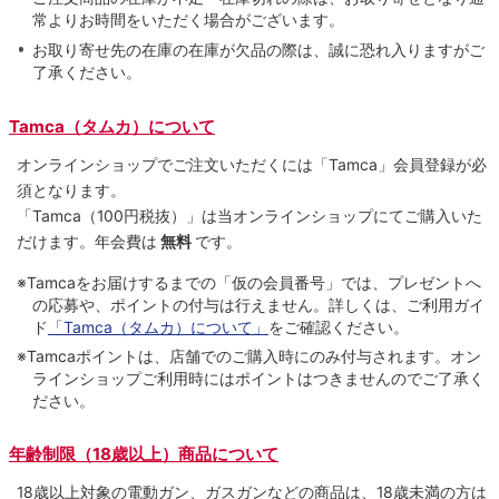
常よりお時間をいただく場合がございます。
お取り寄せ先の在庫の在庫が欠品の際は、誠に恐れ入りますがご
了承ください。
Tamca（タムカ）について
オンラインショップでご注⽂いただくには「Tamca」会員登録が必
須となります。
「Tamca
（100円税抜）
」は当オンラインショップにてご購⼊いた
だけます。
年会費は
無料
です。
※Tamcaをお届けするまでの「仮の会員番号」では、プレゼントへ
の応募や、ポイントの付与は⾏えません。詳しくは、ご利⽤ガイ
ド
「Tamca（タムカ）について」
をご確認ください。
※Tamcaポイントは、店舗でのご購⼊時にのみ付与されます。オン
ラインショップご利用時にはポイントはつきませんのでご了承く
ださい。
年齢制限（18歳以上）商品について
18歳以上対象の電動ガン、ガスガンなどの商品は、18歳未満の方は