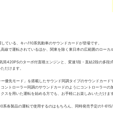
躍している、キハ110系気動車のサウンドカードが登場です。
八高線で運転されているほか、関東を除く東日本の広範囲のローカ
気筒420PSのターボ付直噴エンジンと、変速1段・直結2段の多
いただけます。
ラー優先モード」を搭載したサウンド同調タイプのサウンドカード
、コントローラー同調のサウンドカードのようにコントローラーの加
ックスを用いた運転を始める方でも、お手軽にお楽しみいただけま
0系各製品の運転で使用するのはもちろん、同時発売予定の1-615/3-5