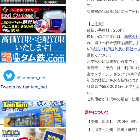
す。
請求書の記載事項に従って発行
【ご注意】
後払い手数料：250円
後払いのご注文には、
株式会社
れ、同社へ代金債権を譲渡しま
NP後払い利用規約及び同社の
選択ください。
お支払いには審査が必要です。
未発売（ご予約）はご利用いた
当オンラインショップでのNP後
@tamtam_net
初回の後払いをお支払後につき
計残高で55,000(税込)ま
Tweets by tamtam_net
い。
ご利用者が未成年の場合、法定
送料について
【本州・四国】
700円
（税込
【北海道・九州・沖縄・離島