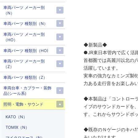
車両パーツ メーカー別
（N）
車両パーツ 種類別（N）
車両パーツ メーカー別
（HO）
◆新製品◆
車両パーツ 種類別（HO)
●JR東日本管内で広く活
首都圏では高麗川以北の
車両パーツ メーカー別
（Z）
活躍しています。
実車の強力なカミンズ製6
車両パーツ 種類別（Z）
力ある走行音をお楽しみ
車両台車・カプラー・装飾
品(シール系)
◆本製品は「コントロー
照明・電飾・サウンド
イプのサウンドカードを
す。これからサウンドボ
KATO（N）
TOMIX（N）
◆既存のＮゲージのキハ11
みいただけます。
マイクロエース（N）