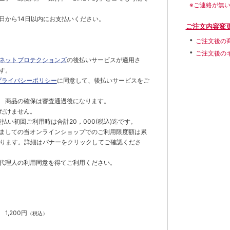
※ご連絡が無
日から14日以内にお支払いください。
ご注文内容変
ご注文後の
ご注文後の
ネットプロテクションズ
の後払いサービスが適用さ
す。
プライバシーポリシー
に同意して、後払いサービスをご
 商品の確保は審査通過後になります。
だけません。
払い初回ご利用時は合計20，000(税込)迄です。
ましての当オンラインショップでのご利用限度額は累
でとなります。詳細はバナーをクリックしてご確認くださ
代理人の利用同意を得てご利用ください。
）
】
1,200円
（税込）