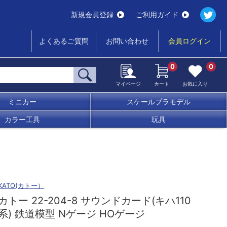
新規会員登録
ご利用ガイド
よくあるご質問
お問い合わせ
会員ログイン
0
0
マイページ
カート
お気に入り
ミニカー
スケールプラモデル
カラー工具
玩具
KATO(カトー）
カトー 22-204-8 サウンドカード(キハ110
系) 鉄道模型 Nゲージ HOゲージ