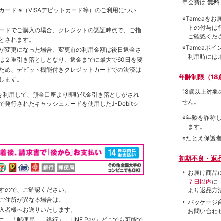
年会費は
無料
トカード
※（VISAデビットカード等）
のご利用につい
※Tamca
トの付与は
ードでご購入の場合、クレジットの認証時点で、ご指
ご確認くだ
とされます。
※Tamca
が変更になった場合、変更前の利用金額は後日返金さ
利用時には
は２重引き落としとなり、返金までに最大で60日を要
ため、デビット機能付きクレジットカードでの決済は
年齢制限（18
します。
18歳以上対
を利用して、預金口座より即時代金引き落としがされ
せん。
発行されたキャッシュカードを使用したJ-Debitシ
※年齢を詐称
ます。
※たとえ保護
初期不良・返
お届け商品
７日以内
に
すので、ご確認ください。
より返品方
ご住所が異なる場合は、
パッケージ
入者様へお送りいたします。
お問い合わ
」「郵便局」「銀行」「LINE Pay」どこでも可能で