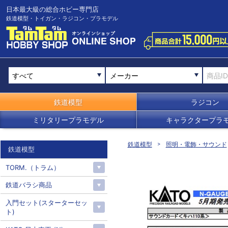
日本最大級の総合ホビー専門店
鉄道模型・トイガン・ラジコン・プラモデル
メーカー
鉄道模型
ラジコン
ミリタリープラモデル
キャラクタープラ
鉄道模型
照明・電飾・サウンド
鉄道模型
TORM.（トラム）
鉄道バラシ商品
入門セット(スターターセッ
ト)