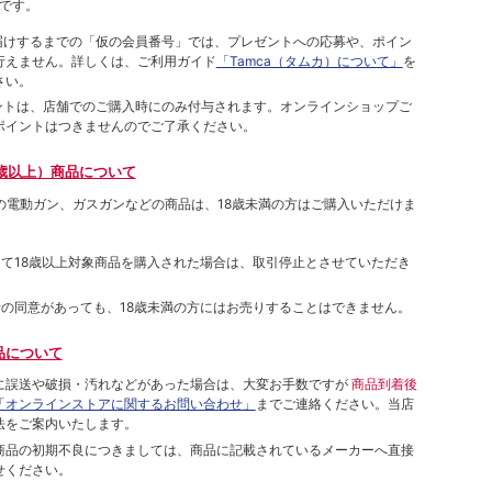
です。
をお届けするまでの「仮の会員番号」では、プレゼントへの応募や、ポイン
⾏えません。詳しくは、ご利⽤ガイド
「Tamca（タムカ）について」
を
さい。
ポイントは、店舗でのご購⼊時にのみ付与されます。オンラインショップご
ポイントはつきませんのでご了承ください。
歳以上）商品について
象の電動ガン、ガスガンなどの商品は、18歳未満の方はご購入いただけま
して18歳以上対象商品を購入された場合は、取引停止とさせていただき
者の同意があっても、18歳未満の方にはお売りすることはできません。
品について
に誤送や破損・汚れなどがあった場合は、大変お手数ですが
商品到着後
「オンラインストアに関するお問い合わせ」
までご連絡ください。当店
法をご案内いたします。
商品の初期不良につきましては、商品に記載されているメーカーへ直接
せください。