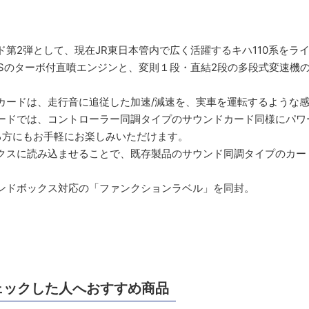
第2弾として、現在JR東日本管内で広く活躍するキハ110系をラ
PSのターボ付直噴エンジンと、変則１段・直結2段の多段式変速機
カードは、走行音に追従した加速/減速を、実車を運転するような
ードでは、コントローラー同調タイプのサウンドカード同様にパワ
る方にもお手軽にお楽しみいただけます。
クスに読み込ませることで、既存製品のサウンド同調タイプのカー
ンドボックス対応の「ファンクションラベル」を同封。
ェックした人へおすすめ商品