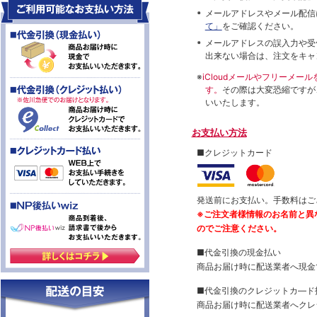
メールアドレスやメール配信
て」
をご確認ください。
メールアドレスの誤入力や受
出来ない場合は、注文をキャ
※
iCloudメールやフリーメ
す。
その際は大変恐縮ですが
いいたします。
お支払い方法
■クレジットカード
発送前にお支払い。手数料はご
※ご注文者様情報のお名前と異
のでご注意ください。
■代金引換の現金払い
商品お届け時に配送業者へ現金
■代金引換のクレジットカ―ド
商品お届け時に配送業者へクレ