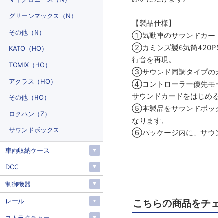
グリーンマックス（N）
【製品仕様】
その他（N）
①気動車のサウンドカード
②カミンズ製6気筒420
KATO（HO）
行音を再現。
TOMIX（HO）
③サウンド同調タイプの
アクラス（HO）
④コントローラー優先モ
サウンドカードをはじめ
その他（HO）
⑤本製品をサウンドボッ
ロクハン（Z）
なります。
サウンドボックス
⑥パッケージ内に、サウ
車両収納ケース
DCC
制御機器
レール
こちらの商品をチ
ストラクチャー