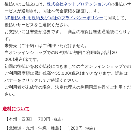
後払いのご注文には、
株式会社ネットプロテクションズ
の後払いサ
ービスが適用され、同社へ代金債権を譲渡します。
NP後払い利用規約及び同社のプライバシーポリシー
に同意して、
後払いサービスをご選択ください。
お支払いには審査が必要です。 商品の確保は審査通過後になりま
す。
未発売（ご予約）はご利用いただけません。
当オンラインショップでのNP後払い初回ご利用時は合計20，
000(税込)迄です。
初回の後払いをお支払後につきましての当オンラインショップでの
ご利用限度額は累計残高で55,000(税込)までとなります。詳細は
バナーをクリックしてご確認ください。
ご利用者が未成年の場合、法定代理人の利用同意を得てご利用くだ
さい。
送料について
【本州・四国】
700円
（税込）
【北海道・九州・沖縄・離島】
1,200円
（税込）