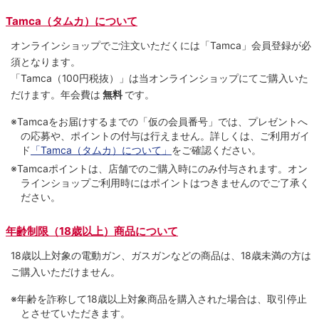
Tamca（タムカ）について
オンラインショップでご注⽂いただくには「Tamca」会員登録が必
須となります。
「Tamca
（100円税抜）
」は当オンラインショップにてご購⼊いた
だけます。
年会費は
無料
です。
※Tamcaをお届けするまでの「仮の会員番号」では、プレゼントへ
の応募や、ポイントの付与は⾏えません。詳しくは、ご利⽤ガイ
ド
「Tamca（タムカ）について」
をご確認ください。
※Tamcaポイントは、店舗でのご購⼊時にのみ付与されます。オン
ラインショップご利用時にはポイントはつきませんのでご了承く
ださい。
年齢制限（18歳以上）商品について
18歳以上対象の電動ガン、ガスガンなどの商品は、18歳未満の方は
ご購入いただけません。
※年齢を詐称して18歳以上対象商品を購入された場合は、取引停止
とさせていただきます。