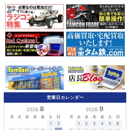
営業日カレンダー
8
9
2026.
2026.
月
火
水
木
金
土
日
月
火
水
木
金
土
日
1
2
1
2
3
4
5
6