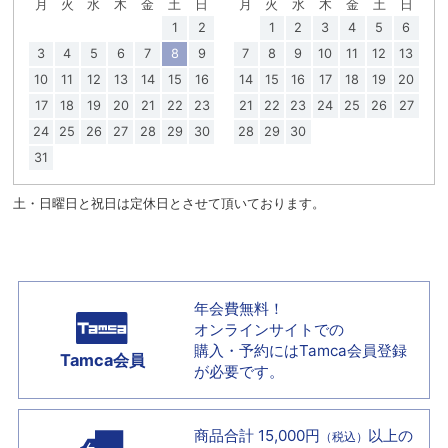
月
火
水
木
金
土
日
月
火
水
木
金
土
日
1
2
1
2
3
4
5
6
3
4
5
6
7
8
9
7
8
9
10
11
12
13
10
11
12
13
14
15
16
14
15
16
17
18
19
20
17
18
19
20
21
22
23
21
22
23
24
25
26
27
24
25
26
27
28
29
30
28
29
30
31
土・日曜日と祝日は定休日とさせて頂いております。
年会費無料！
オンラインサイトでの
購入・予約には
Tamca会員登録
Tamca会員
が必要です。
商品合計 15,000円
以上の
（税込）