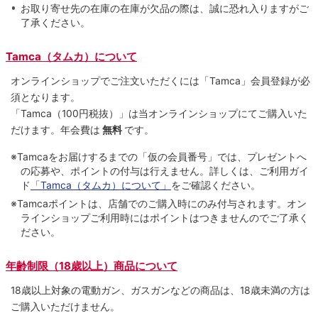
お取り寄せ先の在庫の在庫が欠品の際は、誠に恐れ入りますがご
了承ください。
Tamca（タムカ）について
オンラインショップでご注⽂いただくには「Tamca」会員登録が必
須となります。
「Tamca
（100円税抜）
」は当オンラインショップにてご購⼊いた
だけます。
年会費は
無料
です。
※Tamcaをお届けするまでの「仮の会員番号」では、プレゼントへ
の応募や、ポイントの付与は⾏えません。詳しくは、ご利⽤ガイ
ド
「Tamca（タムカ）について」
をご確認ください。
※Tamcaポイントは、店舗でのご購⼊時にのみ付与されます。オン
ラインショップご利用時にはポイントはつきませんのでご了承く
ださい。
年齢制限（18歳以上）商品について
18歳以上対象の電動ガン、ガスガンなどの商品は、18歳未満の方は
ご購入いただけません。