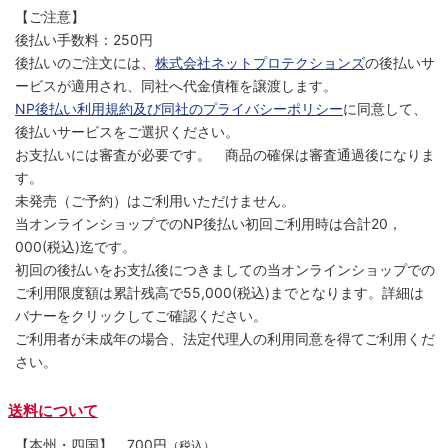
【ご注意】
後払い手数料：250円
後払いのご注文には、
株式会社ネットプロテクションズ
の後払いサ
ービスが適用され、同社へ代金債権を譲渡します。
NP後払い利用規約及び同社のプライバシーポリシー
に同意して、
後払いサービスをご選択ください。
お支払いには審査が必要です。 商品の確保は審査通過後になりま
す。
未発売（ご予約）はご利用いただけません。
当オンラインショップでのNP後払い初回ご利用時は合計20，
000(税込)迄です。
初回の後払いをお支払後につきましての当オンラインショップでの
ご利用限度額は累計残高で55,000(税込)までとなります。詳細は
バナーをクリックしてご確認ください。
ご利用者が未成年の場合、法定代理人の利用同意を得てご利用くだ
さい。
送料について
【本州・四国】
700円
（税込）