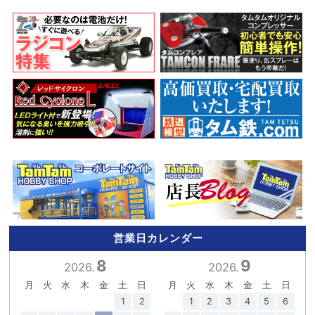
営業日カレンダー
8
9
2026.
2026.
月
火
水
木
金
土
日
月
火
水
木
金
土
日
1
2
1
2
3
4
5
6