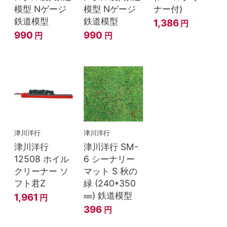
模型 Nゲージ
模型 Nゲージ
ナー付)
鉄道模型
鉄道模型
1,386
円
990
990
円
円
津川洋行
津川洋行
津川洋行
津川洋行 SM-
12508 ホイル
6 シーナリー
クリーナー ソ
マット S 秋の
フト君Z
緑 (240*350
㎜) 鉄道模型
1,961
円
396
円