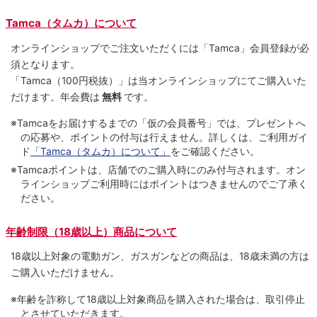
Tamca（タムカ）について
オンラインショップでご注⽂いただくには「Tamca」会員登録が必
須となります。
「Tamca
（100円税抜）
」は当オンラインショップにてご購⼊いた
だけます。
年会費は
無料
です。
※Tamcaをお届けするまでの「仮の会員番号」では、プレゼントへ
の応募や、ポイントの付与は⾏えません。詳しくは、ご利⽤ガイ
ド
「Tamca（タムカ）について」
をご確認ください。
※Tamcaポイントは、店舗でのご購⼊時にのみ付与されます。オン
ラインショップご利用時にはポイントはつきませんのでご了承く
ださい。
年齢制限（18歳以上）商品について
18歳以上対象の電動ガン、ガスガンなどの商品は、18歳未満の方は
ご購入いただけません。
※年齢を詐称して18歳以上対象商品を購入された場合は、取引停止
とさせていただきます。