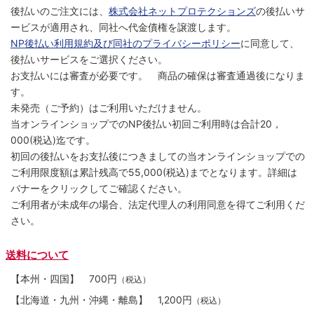
後払いのご注文には、
株式会社ネットプロテクションズ
の後払いサ
ービスが適用され、同社へ代金債権を譲渡します。
NP後払い利用規約及び同社のプライバシーポリシー
に同意して、
後払いサービスをご選択ください。
お支払いには審査が必要です。 商品の確保は審査通過後になりま
す。
未発売（ご予約）はご利用いただけません。
当オンラインショップでのNP後払い初回ご利用時は合計20，
000(税込)迄です。
初回の後払いをお支払後につきましての当オンラインショップでの
ご利用限度額は累計残高で55,000(税込)までとなります。詳細は
バナーをクリックしてご確認ください。
ご利用者が未成年の場合、法定代理人の利用同意を得てご利用くだ
さい。
送料について
【本州・四国】
700円
（税込）
【北海道・九州・沖縄・離島】
1,200円
（税込）