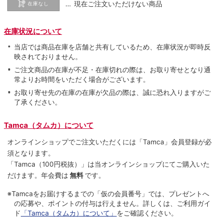
… 現在ご注文いただけない商品
在庫なし
在庫状況について
当店では商品在庫を店舗と共有しているため、在庫状況が即時反
映されておりません。
ご注文商品の在庫が不足・在庫切れの際は、お取り寄せとなり通
常よりお時間をいただく場合がございます。
お取り寄せ先の在庫の在庫が欠品の際は、誠に恐れ入りますがご
了承ください。
Tamca（タムカ）について
オンラインショップでご注⽂いただくには「Tamca」会員登録が必
須となります。
「Tamca
（100円税抜）
」は当オンラインショップにてご購⼊いた
だけます。
年会費は
無料
です。
※Tamcaをお届けするまでの「仮の会員番号」では、プレゼントへ
の応募や、ポイントの付与は⾏えません。詳しくは、ご利⽤ガイ
ド
「Tamca（タムカ）について」
をご確認ください。