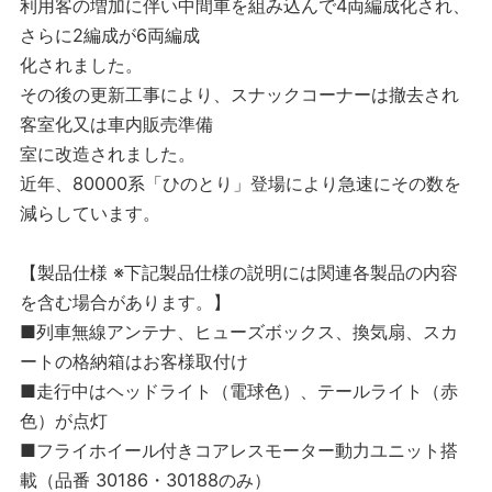
利用客の増加に伴い中間車を組み込んで4両編成化され、
さらに2編成が6両編成
化されました。
その後の更新工事により、スナックコーナーは撤去され
客室化又は車内販売準備
室に改造されました。
近年、80000系「ひのとり」登場により急速にその数を
減らしています。
【製品仕様 ※下記製品仕様の説明には関連各製品の内容
を含む場合があります。】
■列車無線アンテナ、ヒューズボックス、換気扇、スカ
ートの格納箱はお客様取付け
■走行中はヘッドライト（電球色）、テールライト（赤
色）が点灯
■フライホイール付きコアレスモーター動力ユニット搭
載（品番 30186・30188のみ）