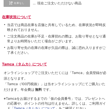
… 現在ご注文いただけない商品
在庫なし
在庫状況について
当店では商品在庫を店舗と共有しているため、在庫状況が即時反
映されておりません。
ご注文商品の在庫が不足・在庫切れの際は、お取り寄せとなり通
常よりお時間をいただく場合がございます。
お取り寄せ先の在庫の在庫が欠品の際は、誠に恐れ入りますがご
了承ください。
Tamca（タムカ）について
オンラインショップでご注⽂いただくには「Tamca」会員登録が必
須となります。
「Tamca
（100円税抜）
」は当オンラインショップにてご購⼊いた
だけます。
年会費は
無料
です。
※Tamcaをお届けするまでの「仮の会員番号」では、プレゼントへ
の応募や、ポイントの付与は⾏えません。詳しくは、ご利⽤ガイ
ド
「Tamca（タムカ）について」
をご確認ください。