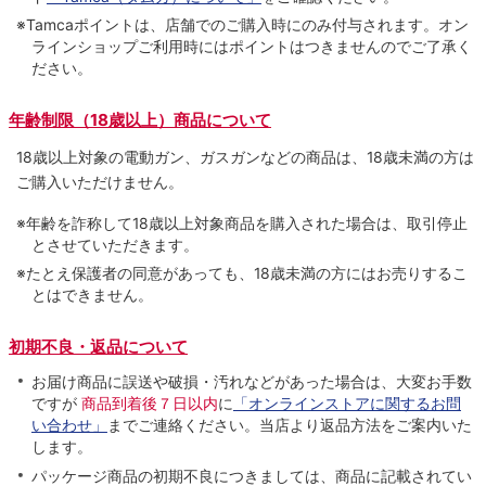
※Tamcaポイントは、店舗でのご購⼊時にのみ付与されます。オン
ラインショップご利用時にはポイントはつきませんのでご了承く
ださい。
年齢制限（18歳以上）商品について
18歳以上対象の電動ガン、ガスガンなどの商品は、18歳未満の方は
ご購入いただけません。
※年齢を詐称して18歳以上対象商品を購入された場合は、取引停止
とさせていただきます。
※たとえ保護者の同意があっても、18歳未満の方にはお売りするこ
とはできません。
初期不良・返品について
お届け商品に誤送や破損・汚れなどがあった場合は、大変お手数
ですが
商品到着後７日以内
に
「オンラインストアに関するお問
い合わせ」
までご連絡ください。当店より返品方法をご案内いた
します。
パッケージ商品の初期不良につきましては、商品に記載されてい