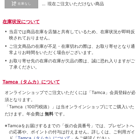
… 現在ご注文いただけない商品
在庫なし
在庫状況について
当店では商品在庫を店舗と共有しているため、在庫状況が即時反
映されておりません。
ご注文商品の在庫が不足・在庫切れの際は、お取り寄せとなり通
常よりお時間をいただく場合がございます。
お取り寄せ先の在庫の在庫が欠品の際は、誠に恐れ入りますがご
了承ください。
Tamca（タムカ）について
オンラインショップでご注⽂いただくには「Tamca」会員登録が必
須となります。
「Tamca
（100円税抜）
」は当オンラインショップにてご購⼊いた
だけます。
年会費は
無料
です。
※Tamcaをお届けするまでの「仮の会員番号」では、プレゼントへ
の応募や、ポイントの付与は⾏えません。詳しくは、ご利⽤ガイ
ド
「Tamca（タムカ）について」
をご確認ください。