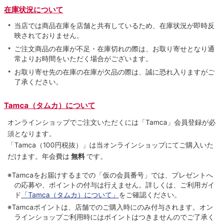
在庫状況について
当店では商品在庫を店舗と共有しているため、在庫状況が即時反
映されておりません。
ご注文商品の在庫が不足・在庫切れの際は、お取り寄せとなり通
常よりお時間をいただく場合がございます。
お取り寄せ先の在庫の在庫が欠品の際は、誠に恐れ入りますがご
了承ください。
Tamca（タムカ）について
オンラインショップでご注⽂いただくには「Tamca」会員登録が必
須となります。
「Tamca
（100円税抜）
」は当オンラインショップにてご購⼊いた
だけます。
年会費は
無料
です。
※Tamcaをお届けするまでの「仮の会員番号」では、プレゼントへ
の応募や、ポイントの付与は⾏えません。詳しくは、ご利⽤ガイ
ド
「Tamca（タムカ）について」
をご確認ください。
※Tamcaポイントは、店舗でのご購⼊時にのみ付与されます。オン
ラインショップご利用時にはポイントはつきませんのでご了承く