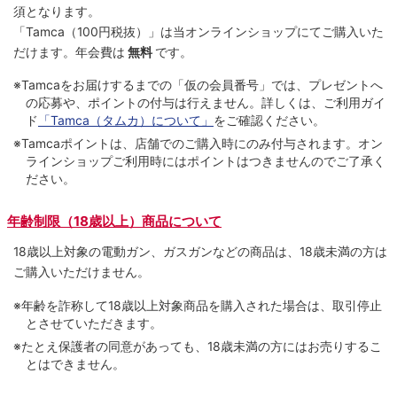
須となります。
「Tamca
（100円税抜）
」は当オンラインショップにてご購⼊いた
だけます。
年会費は
無料
です。
※Tamcaをお届けするまでの「仮の会員番号」では、プレゼントへ
の応募や、ポイントの付与は⾏えません。詳しくは、ご利⽤ガイ
ド
「Tamca（タムカ）について」
をご確認ください。
※Tamcaポイントは、店舗でのご購⼊時にのみ付与されます。オン
ラインショップご利用時にはポイントはつきませんのでご了承く
ださい。
年齢制限（18歳以上）商品について
18歳以上対象の電動ガン、ガスガンなどの商品は、18歳未満の方は
ご購入いただけません。
※年齢を詐称して18歳以上対象商品を購入された場合は、取引停止
とさせていただきます。
※たとえ保護者の同意があっても、18歳未満の方にはお売りするこ
とはできません。