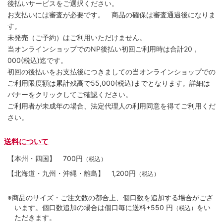
後払いサービスをご選択ください。
お支払いには審査が必要です。 商品の確保は審査通過後になりま
す。
未発売（ご予約）はご利用いただけません。
当オンラインショップでのNP後払い初回ご利用時は合計20，
000(税込)迄です。
初回の後払いをお支払後につきましての当オンラインショップでの
ご利用限度額は累計残高で55,000(税込)までとなります。詳細は
バナーをクリックしてご確認ください。
ご利用者が未成年の場合、法定代理人の利用同意を得てご利用くだ
さい。
送料について
【本州・四国】
700円
（税込）
【北海道・九州・沖縄・離島】
1,200円
（税込）
※商品のサイズ・ご注文数の都合上、個口数を追加する場合がござ
います。個口数追加の場合は個口毎に送料+550 円
をい
（税込）
ただきます。