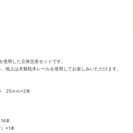
ールを使用した立体交差セットです。
ル、地上は木製枕木レールを使用してお楽しみいただけます。
本 25ｍｍ×2本
°×16本
）×1本