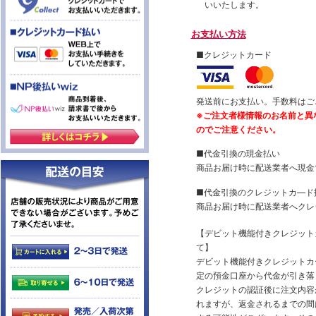
いいたします。
お支払い方法
■クレジットカード
発送前にお支払い。手数料はご
※ご注文者様情報のお名前と異
のでご注意ください。
■代金引換の現金払い
商品お届け時に配送業者へ現金
■代金引換のクレジットカ―ド
商品お届け時に配送業者へクレ
【デビット機能付きクレジッ
て】
デビット機能付きクレジットカ
定の預金口座から代金が引き落
クレジットの認証後に注文内容
れますが、返金されるまでの間