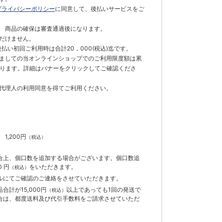
プライバシーポリシー
に同意して、後払いサービスをご
 商品の確保は審査通過後になります。
だけません。
払い初回ご利用時は合計20，000(税込)迄です。
ましての当オンラインショップでのご利用限度額は累
でとなります。詳細はバナーをクリックしてご確認くださ
代理人の利用同意を得てご利用ください。
）
】
1,200円
（税込）
合上、個口数を追加する場合がございます。個口数追
 円
をいただきます。
（税込）
ルにてご確認のご連絡をさせていただきます。
計が15,000円
以上であっても1回の発送で
（税込）
合は、都度送料及び代引手数料をご請求させていただ