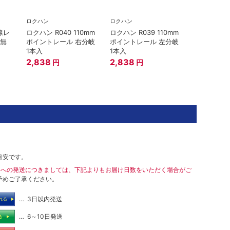
ロクハン
ロクハン
線レ
ロクハン R040 110mm
ロクハン R039 110mm
床無
ポイントレール 右分岐
ポイントレール 左分岐
1本入
1本入
2,838
2,838
円
円
目安です。
島への発送につきましては、下記よりもお届け日数をいただく場合がご
予めご了承ください。
… 3日以内発送
れる
… 6～10日発送
る