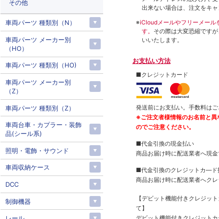
その他
出来ない場合は、注文をキャ
車両パーツ 種類別（N）
※
iCloudメールやフリーメ
す。
その際は大変恐縮ですが
車両パーツ メーカー別
いいたします。
（HO）
お支払い方法
車両パーツ 種類別（HO)
■クレジットカード
車両パーツ メーカー別
（Z）
発送前にお支払い。手数料はご
車両パーツ 種類別（Z）
※ご注文者様情報のお名前と異
車両台車・カプラー・装飾
のでご注意ください。
品(シール系)
■代金引換の現金払い
照明・電飾・サウンド
商品お届け時に配送業者へ現金
車両収納ケース
■代金引換のクレジットカ―ド
商品お届け時に配送業者へクレ
DCC
【デビット機能付きクレジッ
制御機器
て】
レール
デビット機能付きクレジットカ