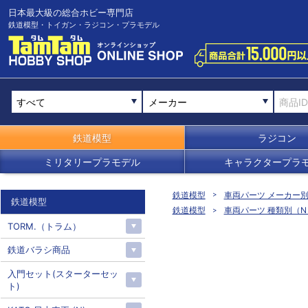
日本最大級の総合ホビー専門店
鉄道模型・トイガン・ラジコン・プラモデル
メーカー
鉄道模型
ラジコン
ミリタリープラモデル
キャラクタープラ
鉄道模型
車両パーツ メーカー
鉄道模型
鉄道模型
車両パーツ 種類別（N
TORM.（トラム）
鉄道バラシ商品
入門セット(スターターセッ
ト)