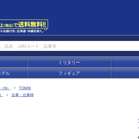
ミリタリー
モデル
フィギュア
別（N）
TOMIX
）
台車・台車枠