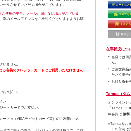
ンセルさせていただく場合がございます。
カートに入
ールをご使用の場合、メールが届かない場合がございま
取り寄せ
、別のメールアドレスをご検討くださいますようお願
予約す
在庫な
在庫状況につ
当店では商
ん。
ざいません。
ご注文商品
なる名義のクレジットカードはご利用いただけません
ただく場合
お取り寄せ
でお支払い。
Tamca（タ
払い
オンラインシ
ジットカードでお支払い。
「Tamca
（1
年会費は
無料
トカード
※（VISAデビットカード等）
のご利用につい
※Tamca
トの付与は
ードでご購入の場合、クレジットの認証時点で、ご指