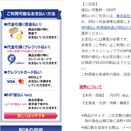
【ご注意】
後払い手数料：250円
後払いのご注文には、
株式会社
れ、同社へ代金債権を譲渡しま
NP後払い利用規約及び同社の
選択ください。
お支払いには審査が必要です。
未発売（ご予約）はご利用いた
当オンラインショップでのNP後
初回の後払いをお支払後につき
計残高で55,000(税込)ま
い。
ご利用者が未成年の場合、法定
送料について
【本州・四国】
700円
（税込
【北海道・九州・沖縄・離島
※商品のサイズ・ご注文数の都
加の場合は個口毎に送料+550
※個口数を追加する際は、メー