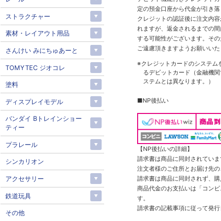
定の預金口座から代金が引き落
ストラクチャー
クレジットの認証後に注文内容
れますが、返金されるまでの間
素材・レイアウト用品
する可能性がございます。その
ご遠慮頂きますようお願いいた
さんけい みにちゅあーと
※クレジットカードのシステム
TOMYTEC ジオコレ
るデビットカード（金融機関で
ステムとは異なります。）
塗料
■NP後払い
ディスプレイモデル
バンダイ Bトレインショー
ティー
プラレール
【NP後払いの詳細】
請求書は商品に同封されていま
シンカリオン
注文者様のご住所とお届け先の
請求書は商品に同封されず、購
アクセサリー
商品代金のお支払いは「コンビニ
鉄道玩具
す。
請求書の記載事項に従って発行
その他