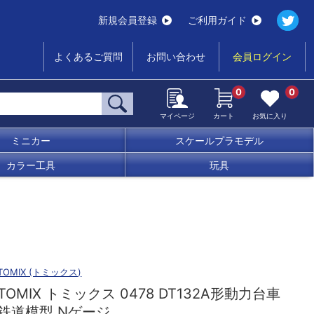
新規会員登録
ご利用ガイド
よくあるご質問
お問い合わせ
会員ログイン
0
0
マイページ
カート
お気に入り
ミニカー
スケールプラモデル
カラー工具
玩具
TOMIX (トミックス)
TOMIX トミックス 0478 DT132A形動力台車
鉄道模型 Nゲージ