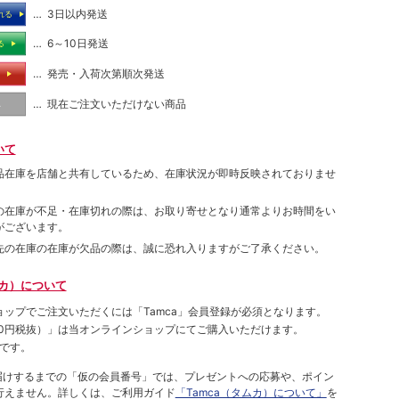
… 3日以内発送
れる
… 6～10日発送
る
… 発売・入荷次第順次発送
る
… 現在ご注文いただけない商品
し
いて
品在庫を店舗と共有しているため、在庫状況が即時反映されておりませ
の在庫が不足・在庫切れの際は、お取り寄せとなり通常よりお時間をい
がございます。
先の在庫の在庫が欠品の際は、誠に恐れ入りますがご了承ください。
ムカ）について
ョップでご注⽂いただくには「Tamca」会員登録が必須となります。
00円税抜）
」は当オンラインショップにてご購⼊いただけます。
です。
をお届けするまでの「仮の会員番号」では、プレゼントへの応募や、ポイン
⾏えません。詳しくは、ご利⽤ガイド
「Tamca（タムカ）について」
を