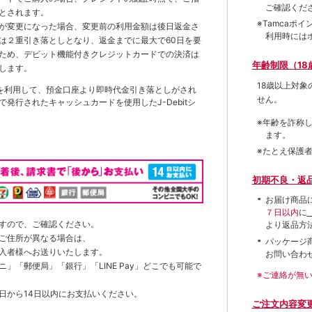
ご確認くだ
とされます。
※Tamca
が変更になった場合、変更前の利用金額は後日返金さ
利用時には
は２重引き落としとなり、返金までに最大で60日を要
ため、デビット機能付きクレジットカードでの決済は
年齢制限（18
します。
18歳以上対
を利用して、預金口座より即時代金引き落としがされ
せん。
発行されたキャッシュカードを使用したJ-Debitシ
※年齢を詐称
ます。
※たとえ保護
初期不良・返
お届け商品
７日以内
に
すので、ご確認ください。
より返品方
ご住所が異なる場合は、
パッケージ
入者様へお送りいたします。
お問い合わ
」「郵便局」「銀行」「LINE Pay」どこでも可能で
※ご連絡が無
日から14日以内にお支払いください。
ご注文内容変