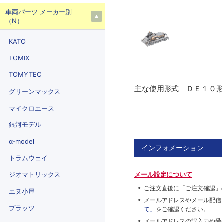
車両パーツ メーカー別
（N）
KATO
TOMIX
TOMYTEC
主な使用形式 ＤＥ１０
グリーンマックス
マイクロエース
銀河モデル
α-model
インフォメーション
トラムウェイ
ジオマトリックス
メール設定について
ご注文直後に「ご注文確認」
エヌ小屋
メールアドレスやメール配信
プラッツ
て」
をご確認ください。
メールアドレスの誤入力や受