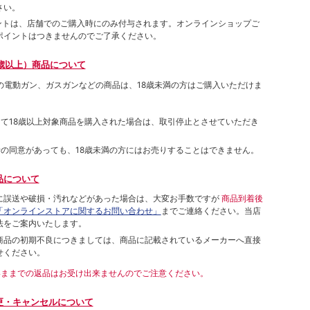
さい。
ポイントは、店舗でのご購⼊時にのみ付与されます。オンラインショップご
ポイントはつきませんのでご了承ください。
歳以上）商品について
象の電動ガン、ガスガンなどの商品は、18歳未満の方はご購入いただけま
して18歳以上対象商品を購入された場合は、取引停止とさせていただき
者の同意があっても、18歳未満の方にはお売りすることはできません。
品について
に誤送や破損・汚れなどがあった場合は、大変お手数ですが
商品到着後
「オンラインストアに関するお問い合わせ」
までご連絡ください。当店
法をご案内いたします。
商品の初期不良につきましては、商品に記載されているメーカーへ直接
せください。
いままでの返品はお受け出来ませんのでご注意ください。
更・キャンセルについて