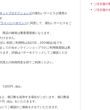
ご注文後の
ご注文後の
ネットプロテクションズ
の後払いサービスが適用さ
す。
プライバシーポリシー
に同意して、後払いサービスをご
 商品の確保は審査通過後になります。
だけません。
払い初回ご利用時は合計20，000(税込)迄です。
ましての当オンラインショップでのご利用限度額は累
でとなります。詳細はバナーをクリックしてご確認くださ
代理人の利用同意を得てご利用ください。
）
】
1,200円
（税込）
合上、個口数を追加する場合がございます。個口数追
 円
をいただきます。
（税込）
ルにてご確認のご連絡をさせていただきます。