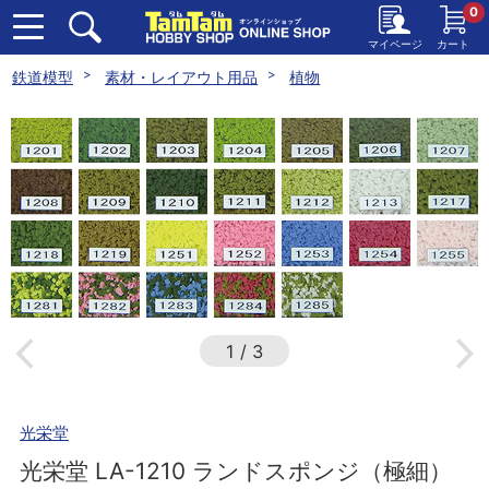
0
マイページ
カート
鉄道模型
素材・レイアウト用品
植物
1
/
3
光栄堂
光栄堂 LA-1210 ランドスポンジ（極細）