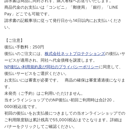
請求書は商品に同封されず、購入者様へお送りいたします。
商品代金のお支払いは「コンビニ」「郵便局」「銀行」「LINE
Pay」どこでも可能です。
請求書の記載事項に従って発行日から14日以内にお支払いくださ
い。
【ご注意】
後払い手数料：250円
後払いのご注文には、
株式会社ネットプロテクションズ
の後払いサ
ービスが適用され、同社へ代金債権を譲渡します。
NP後払い利用規約及び同社のプライバシーポリシー
に同意して、
後払いサービスをご選択ください。
お支払いには審査が必要です。 商品の確保は審査通過後になりま
す。
未発売（ご予約）はご利用いただけません。
当オンラインショップでのNP後払い初回ご利用時は合計20，
000(税込)迄です。
初回の後払いをお支払後につきましての当オンラインショップでの
ご利用限度額は累計残高で55,000(税込)までとなります。詳細は
バナーをクリックしてご確認ください。