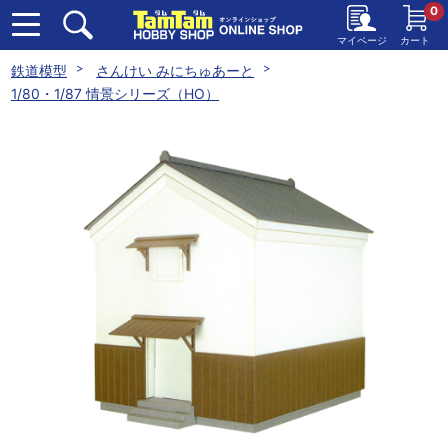
0
マイページ
カート
鉄道模型
さんけい みにちゅあーと
1/80・1/87 情景シリーズ（HO）