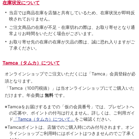
在庫状況について
当店では商品在庫を店舗と共有しているため、在庫状況が即時反
映されておりません。
ご注文商品の在庫が不足・在庫切れの際は、お取り寄せとなり通
常よりお時間をいただく場合がございます。
お取り寄せ先の在庫の在庫が欠品の際は、誠に恐れ入りますがご
了承ください。
Tamca（タムカ）について
オンラインショップでご注⽂いただくには「Tamca」会員登録が必
須となります。
「Tamca
（100円税抜）
」は当オンラインショップにてご購⼊いた
だけます。
年会費は
無料
です。
※Tamcaをお届けするまでの「仮の会員番号」では、プレゼントへ
の応募や、ポイントの付与は⾏えません。詳しくは、ご利⽤ガイ
ド
「Tamca（タムカ）について」
をご確認ください。
※Tamcaポイントは、店舗でのご購⼊時にのみ付与されます。オン
ラインショップご利用時にはポイントはつきませんのでご了承く