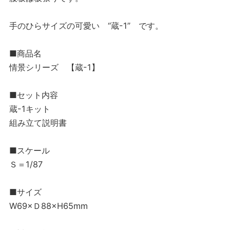
手のひらサイズの可愛い “蔵-1” です。
■商品名
情景シリーズ 【蔵-1】
■セット内容
蔵-1キット
組み立て説明書
■スケール
Ｓ＝1/87
■サイズ
W69×Ｄ88×H65mm