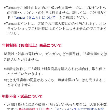
※Tamcaをお届けするまでの「仮の会員番号」では、プレゼントへ
の応募や、ポイントの付与は⾏えません。詳しくは、ご利⽤ガイ
ド
「Tamca（タムカ）について」
をご確認ください。
※Tamcaポイントは、店舗でのご購⼊時にのみ付与されます。オン
ラインショップご利用時にはポイントはつきませんのでご了承く
ださい。
年齢制限（18歳以上）商品について
18歳以上対象の電動ガン、ガスガンなどの商品は、18歳未満の方は
ご購入いただけません。
※年齢を詐称して18歳以上対象商品を購入された場合は、取引停止
とさせていただきます。
※たとえ保護者の同意があっても、18歳未満の方にはお売りするこ
とはできません。
初期不良・返品について
お届け商品に誤送や破損・汚れなどがあった場合は、大変お手数
ですが
商品到着後７日以内
に
「オンラインストアに関するお問