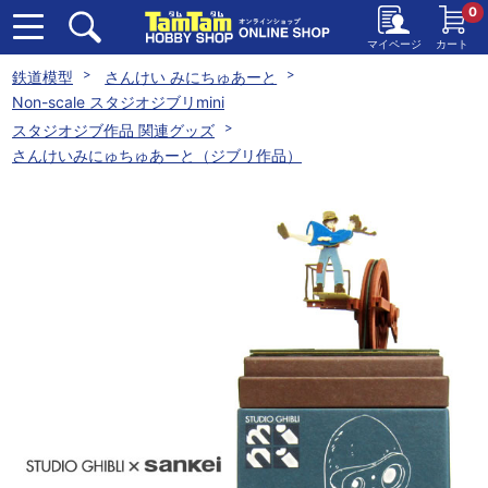
0
マイページ
カート
鉄道模型
さんけい みにちゅあーと
Non-scale スタジオジブリmini
スタジオジブ作品 関連グッズ
さんけいみにゅちゅあーと（ジブリ作品）