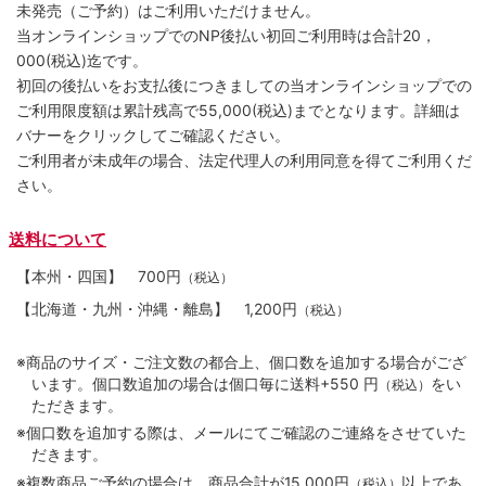
未発売（ご予約）はご利用いただけません。
当オンラインショップでのNP後払い初回ご利用時は合計20，
000(税込)迄です。
初回の後払いをお支払後につきましての当オンラインショップでの
ご利用限度額は累計残高で55,000(税込)までとなります。詳細は
バナーをクリックしてご確認ください。
ご利用者が未成年の場合、法定代理人の利用同意を得てご利用くだ
さい。
送料について
【本州・四国】
700円
（税込）
【北海道・九州・沖縄・離島】
1,200円
（税込）
※商品のサイズ・ご注文数の都合上、個口数を追加する場合がござ
います。個口数追加の場合は個口毎に送料+550 円
をい
（税込）
ただきます。
※個口数を追加する際は、メールにてご確認のご連絡をさせていた
だきます。
※複数商品ご予約の場合は、商品合計が15,000円
以上であ
（税込）