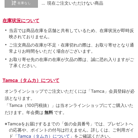
… 現在ご注文いただけない商品
在庫なし
在庫状況について
当店では商品在庫を店舗と共有しているため、在庫状況が即時反
映されておりません。
ご注文商品の在庫が不足・在庫切れの際は、お取り寄せとなり通
常よりお時間をいただく場合がございます。
お取り寄せ先の在庫の在庫が欠品の際は、誠に恐れ入りますがご
了承ください。
Tamca（タムカ）について
オンラインショップでご注⽂いただくには「Tamca」会員登録が必
須となります。
「Tamca
（100円税抜）
」は当オンラインショップにてご購⼊いた
だけます。
年会費は
無料
です。
※Tamcaをお届けするまでの「仮の会員番号」では、プレゼントへ
の応募や、ポイントの付与は⾏えません。詳しくは、ご利⽤ガイ
ド
「Tamca（タムカ）について」
をご確認ください。