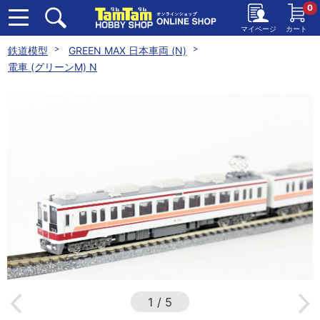
0
マイページ
カート
鉄道模型
GREEN MAX 日本車両 (N)
電車 (グリーンM) N
1
/
5