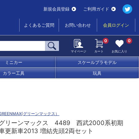
新規会員登録
ご利用ガイド
よくあるご質問
お問い合わせ
会員ログイン
0
0
マイページ
カート
お気に入り
ミニカー
スケールプラモデル
カラー工具
玩具
GREENMAX(グリーンマックス）
グリーンマックス 4489 西武2000系初期
車更新車2013 増結先頭2両セット