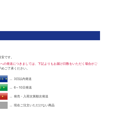
目安です。
島への発送につきましては、下記よりもお届け日数をいただく場合がご
予めご了承ください。
… 3日以内発送
れる
… 6～10日発送
る
… 発売・入荷次第順次発送
る
… 現在ご注文いただけない商品
し