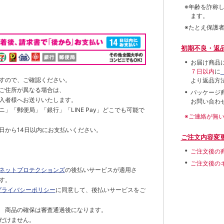
※年齢を詐称
ます。
※たとえ保護
初期不良・返
お届け商品
７日以内
に
すので、ご確認ください。
より返品方
ご住所が異なる場合は、
パッケージ
入者様へお送りいたします。
お問い合わ
」「郵便局」「銀行」「LINE Pay」どこでも可能で
※ご連絡が無
日から14日以内にお支払いください。
ご注文内容変
ご注文後の
ご注文後の
ネットプロテクションズ
の後払いサービスが適用さ
す。
プライバシーポリシー
に同意して、後払いサービスをご
 商品の確保は審査通過後になります。
だけません。