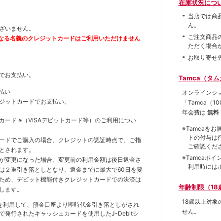
在庫状況につ
当店では商
ん。
ざいません。
ご注文商品
なる名義のクレジットカードはご利用いただけません
ただく場合
お取り寄せ
でお支払い。
Tamca（タ
払い
オンラインシ
ジットカードでお支払い。
「Tamca
（1
年会費は
無料
トカード
※（VISAデビットカード等）
のご利用につい
※Tamca
トの付与は
ードでご購入の場合、クレジットの認証時点で、ご指
ご確認くだ
とされます。
※Tamca
が変更になった場合、変更前の利用金額は後日返金さ
利用時には
は２重引き落としとなり、返金までに最大で60日を要
ため、デビット機能付きクレジットカードでの決済は
年齢制限（18
します。
18歳以上対
を利用して、預金口座より即時代金引き落としがされ
せん。
発行されたキャッシュカードを使用したJ-Debitシ