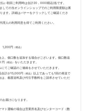
払い初回ご利用時は合計20，000(税込)迄です。
ましての当オンラインショップでのご利用限度額は累
でとなります。詳細はバナーをクリックしてご確認くださ
代理人の利用同意を得てご利用ください。
）
】
1,200円
（税込）
合上、個口数を追加する場合がございます。個口数追
 円
をいただきます。
（税込）
ルにてご確認のご連絡をさせていただきます。
計が15,000円
以上であっても1回の発送で
（税込）
合は、都度送料及び代引手数料をご請求させていただ
のお届けになります。
ヤマト運輸の場合は営業所名及びセンターコード（数