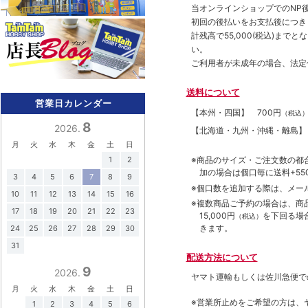
当オンラインショップでのNP後
初回の後払いをお支払後につき
計残高で55,000(税込)ま
い。
ご利用者が未成年の場合、法定
送料について
営業日カレンダー
【本州・四国】
700円
（税込
8
2026.
【北海道・九州・沖縄・離島
月
火
水
木
金
土
日
※商品のサイズ・ご注文数の都
1
2
加の場合は個口毎に送料+550
3
4
5
6
7
8
9
※個口数を追加する際は、メー
10
11
12
13
14
15
16
※複数商品ご予約の場合は、商品合
17
18
19
20
21
22
23
15,000円
を下回る場
（税込）
きます。
24
25
26
27
28
29
30
31
配送方法について
9
2026.
ヤマト運輸もしくは佐川急便で
月
火
水
木
金
土
日
※営業所止めをご希望の方は、
1
2
3
4
5
6