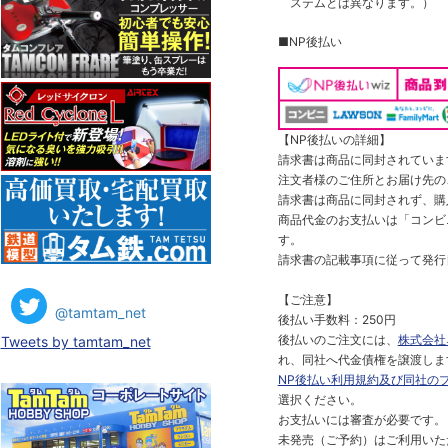
ステムとは異なります。）
■NP後払い
【NP後払いの詳細】
請求書は商品に同封されていま
注文者様のご住所とお届け先の
請求書は商品に同封されず、購
商品代金のお支払いは「コンビニ
す。
請求書の記載事項に従って発行
【ご注意】
@tamtam_net
後払い手数料：250円
後払いのご注文には、
株式会社
Tweets by tamtam_net
れ、同社へ代金債権を譲渡しま
NP後払い利用規約及び同社の
選択ください。
お支払いには審査が必要です。
未発売（ご予約）はご利用いた