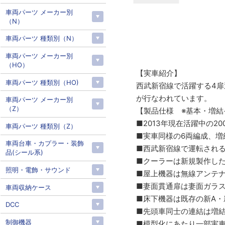
車両パーツ メーカー別
（N）
車両パーツ 種類別（N）
車両パーツ メーカー別
（HO）
【実車紹介】
車両パーツ 種類別（HO)
西武新宿線で活躍する4扉
が行なわれています。
車両パーツ メーカー別
（Z）
【製品仕様 ※基本・増結
■2013年現在活躍中の2
車両パーツ 種類別（Z）
■実車同様の6両編成、増
車両台車・カプラー・装飾
■西武新宿線で運転される1
品(シール系)
■クーラーは新規製作したC
照明・電飾・サウンド
■屋上機器は無線アンテ
■妻面貫通扉は妻面ガラ
車両収納ケース
■床下機器は既存の新A・新
DCC
■先頭車同士の連結は増
制御機器
■模型化にあたり一部実