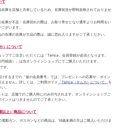
いて
品在庫を店舗と共有しているため、在庫状況が即時反映されておりませ
の在庫が不足・在庫切れの際は、お取り寄せとなり通常よりお時間をい
がございます。
先の在庫の在庫が欠品の際は、誠に恐れ入りますがご了承ください。
ムカ）について
ョップでご注⽂いただくには「Tamca」会員登録が必須となります。
00円税抜）
」は当オンラインショップにてご購⼊いただけます。
です。
をお届けするまでの「仮の会員番号」では、プレゼントへの応募や、ポイン
⾏えません。詳しくは、ご利⽤ガイド
「Tamca（タムカ）について」
を
さい。
ポイントは、店舗でのご購⼊時にのみ付与されます。オンラインショップご
ポイントはつきませんのでご了承ください。
歳以上）商品について
象の電動ガン、ガスガンなどの商品は、18歳未満の方はご購入いただけま