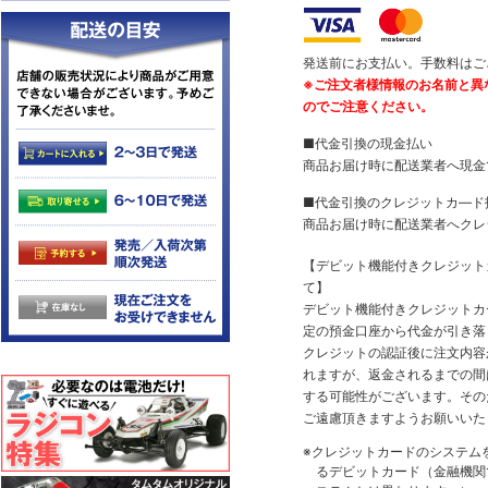
発送前にお支払い。手数料はご
※ご注文者様情報のお名前と異
のでご注意ください。
■代金引換の現金払い
商品お届け時に配送業者へ現金
■代金引換のクレジットカ―ド
商品お届け時に配送業者へクレ
【デビット機能付きクレジッ
て】
デビット機能付きクレジットカ
定の預金口座から代金が引き落
クレジットの認証後に注文内容
れますが、返金されるまでの間
する可能性がございます。その
ご遠慮頂きますようお願いいた
※クレジットカードのシステム
るデビットカード（金融機関で