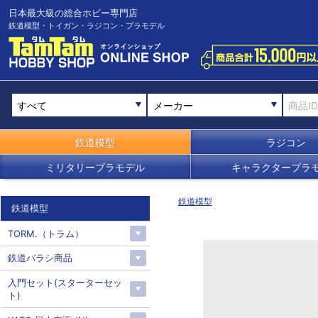
日本最大級の総合ホビー専門店
鉄道模型・トイガン・ラジコン・プラモデル
メーカー
鉄道模型
ラジコン
ミリタリープラモデル
キャラクタープラ
鉄道模型
鉄道模型
TORM.（トラム）
鉄道バラシ商品
入門セット(スターターセッ
ト)