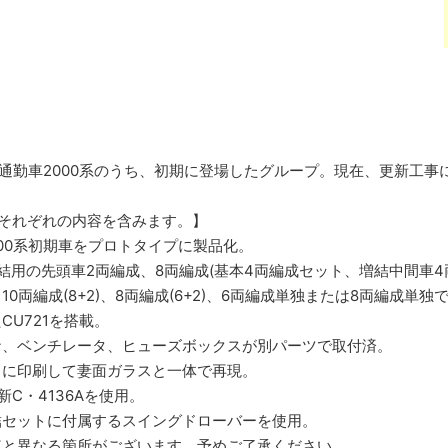
通勤車2000系のうち、初期に登場したグループ。現在、更新工
それぞれの内容を含みます。】
000系初期車をプロトタイプに製品化。
結用の先頭車2両編成、8両編成(基本4両編成セット、増結中間車4
0両編成(8+2)、8両編成(6+2)、6両編成単独または8両編成単
U721を搭載。
ナ、ベンチレータ、ヒューズボックスが別パーツで取付済。
スに印刷して妻面ガラスと一体で再現。
C・4136Aを使用。
結セットに付属するスイングドローバーを使用。
車と異なる箇所がございます。予めご了承ください。