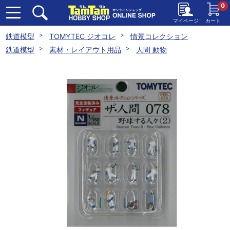
0
マイページ
カート
鉄道模型
TOMYTEC ジオコレ
情景コレクション
鉄道模型
素材・レイアウト用品
人間 動物