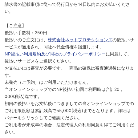
請求書の記載事項に従って発行日から14日以内にお支払いくださ
い。
【ご注意】
後払い手数料：250円
後払いのご注文には、
株式会社ネットプロテクションズ
の後払いサ
ービスが適用され、同社へ代金債権を譲渡します。
NP後払い利用規約及び同社のプライバシーポリシー
に同意して、
後払いサービスをご選択ください。
お支払いには審査が必要です。 商品の確保は審査通過後になりま
す。
未発売（ご予約）はご利用いただけません。
当オンラインショップでのNP後払い初回ご利用時は合計20，
000(税込)迄です。
初回の後払いをお支払後につきましての当オンラインショップでの
ご利用限度額は累計残高で55,000(税込)までとなります。詳細は
バナーをクリックしてご確認ください。
ご利用者が未成年の場合、法定代理人の利用同意を得てご利用くだ
さい。