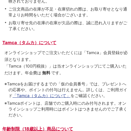
映されておりません。
ご注文商品の在庫が不足・在庫切れの際は、お取り寄せとなり通
常よりお時間をいただく場合がございます。
お取り寄せ先の在庫の在庫が欠品の際は、誠に恐れ入りますがご
了承ください。
Tamca（タムカ）について
オンラインショップでご注⽂いただくには「Tamca」会員登録が必
須となります。
「Tamca
（100円税抜）
」は当オンラインショップにてご購⼊いた
だけます。
年会費は
無料
です。
※Tamcaをお届けするまでの「仮の会員番号」では、プレゼントへ
の応募や、ポイントの付与は⾏えません。詳しくは、ご利⽤ガイ
ド
「Tamca（タムカ）について」
をご確認ください。
※Tamcaポイントは、店舗でのご購⼊時にのみ付与されます。オン
ラインショップご利用時にはポイントはつきませんのでご了承く
ださい。
年齢制限（18歳以上）商品について