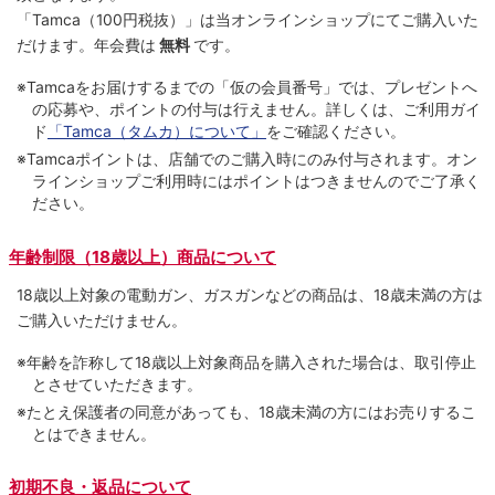
「Tamca
（100円税抜）
」は当オンラインショップにてご購⼊いた
だけます。
年会費は
無料
です。
※Tamcaをお届けするまでの「仮の会員番号」では、プレゼントへ
の応募や、ポイントの付与は⾏えません。詳しくは、ご利⽤ガイ
ド
「Tamca（タムカ）について」
をご確認ください。
※Tamcaポイントは、店舗でのご購⼊時にのみ付与されます。オン
ラインショップご利用時にはポイントはつきませんのでご了承く
ださい。
年齢制限（18歳以上）商品について
18歳以上対象の電動ガン、ガスガンなどの商品は、18歳未満の方は
ご購入いただけません。
※年齢を詐称して18歳以上対象商品を購入された場合は、取引停止
とさせていただきます。
※たとえ保護者の同意があっても、18歳未満の方にはお売りするこ
とはできません。
初期不良・返品について