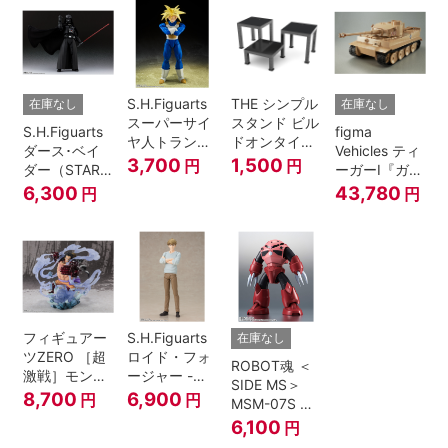
S.H.Figuarts
THE シンプル
在庫なし
在庫なし
スーパーサイ
スタンド ビル
S.H.Figuarts
figma
ヤ人トランク
ドオンタイプ
ダース･ベイ
Vehicles ティ
ス-その身に秘
(ブラック)
3,700
1,500
円
円
ダー（STAR
ーガーI『ガー
めしスーパー
WARS: Return
ルズ&パンツ
6,300
43,780
円
円
パワー-『ドラ
of the Jedi）
ァー』
ゴンボール
Z』
フィギュアー
S.H.Figuarts
在庫なし
ツZERO ［超
ロイド・フォ
ROBOT魂 ＜
激戦］モンキ
ージャー -フ
SIDE MS＞
ー・D・ルフ
ォージャー家
8,700
6,900
円
円
MSM-07S シ
ィ -ギア4 三
のちち-
ャア専用ズゴ
6,100
円
船長 鬼ヶ島怪
『SPY×FAMILY』
ック ver.