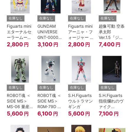
在庫なし
在庫なし
在庫なし
在庫なし
Figuarts mini
GUNDAM
Figuarts mini
超像可動 空条
エターナルセ
UNIVERSE
アーニャ・フ
承太郎
ーラームーン-
GNT-0000
ォージャー -
Ver.1.5『ジョ
Cosmos
00 QAN[T]
おでけけこー
ジョの奇妙な
2,800
3,100
2,800
7,400
円
円
円
円
edition-『美
で-
冒険 第3部』
少女戦士セー
『SPY×FAMILY』
ラームーン
Cosmos』
在庫なし
在庫なし
在庫なし
在庫なし
ROBOT魂 ＜
ROBOT魂 ＜
S.H.Figuarts
S.H.Figuarts
SIDE MS＞
SIDE MS＞
ウルトラマン
指痕爛れのヴ
MS-06 量産
RGM-79D ジ
ギンガ
ァイク
型ザク ver.
ム寒冷地仕様
『ELDEN
5,600
6,100
5,600
7,100
円
円
円
円
A.N.I.M.E.
ver.
RING』
A.N.I.M.E.