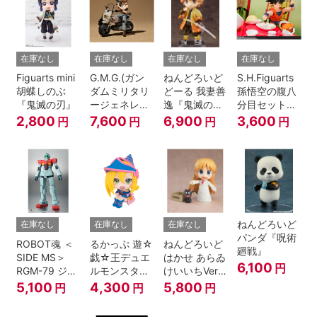
在庫なし
在庫なし
在庫なし
在庫なし
Figuarts mini
G.M.G.(ガン
ねんどろいど
S.H.Figuarts
胡蝶しのぶ
ダムミリタリ
どーる 我妻善
孫悟空の腹八
『鬼滅の刃』
ージェネレー
逸『鬼滅の
分目セット
ション） 機動
刃』
『ドラゴンボ
2,800
7,600
6,900
3,600
円
円
円
円
戦士ガンダム
ールZ』
第08MS小隊
地球連邦軍V-
SP09 一般兵
士＆連邦兵専
用バイク
ねんどろいど
在庫なし
在庫なし
在庫なし
パンダ『呪術
ROBOT魂 ＜
るかっぷ 遊☆
ねんどろいど
廻戦』
SIDE MS＞
戯☆王デュエ
はかせ あらゐ
6,100
円
RGM-79 ジム
ルモンスター
けいいちVer.
ver.
ズ ブラック・
『日常』
5,100
4,300
5,800
円
円
円
A.N.I.M.E.
マジシャン・
ガール