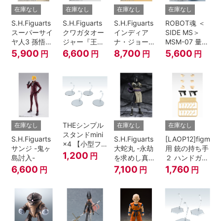
在庫なし
在庫なし
在庫なし
在庫なし
S.H.Figuarts
S.H.Figuarts
S.H.Figuarts
ROBOT魂 ＜
スーパーサイ
クワガタオー
インディア
SIDE MS＞
ヤ人3 孫悟空
ジャー『王様
ナ・ジョーン
MSM-07 量産
『ドラゴンボ
戦隊キングオ
ズ（レイダー
型ズゴック
5,900
6,600
8,700
5,600
円
円
円
円
ールZ』
ージャー』
ス/失われたア
ver.
ーク《聖
A.N.I.M.E.
櫃》）
THEシンプル
在庫なし
在庫なし
在庫なし
スタンドmini
S.H.Figuarts
S.H.Figuarts
[LAOP12]figma
×4 【小型フ
サンジ -鬼ヶ
大蛇丸 -永劫
用 銃の持ち手
ィギュア＆デ
1,200
円
島討入-
を求めし真理
２ ハンドガン
ィフォルメフ
の探究者-
セット
6,600
7,100
1,760
円
円
円
ィギュア用】
『NARUTO-
ナルト- 疾風
伝』