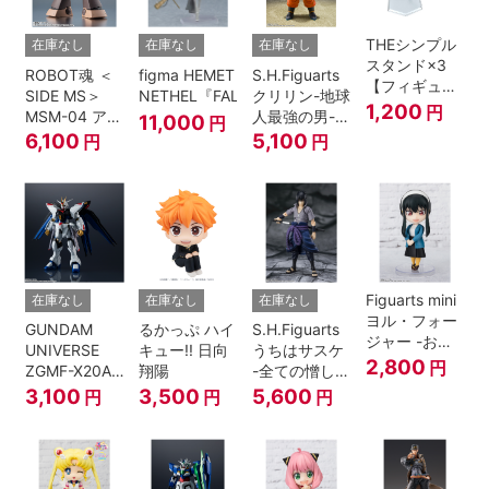
THEシンプル
在庫なし
在庫なし
在庫なし
スタンド×3
ROBOT魂 ＜
figma HEMET
S.H.Figuarts
【フィギュア
SIDE MS＞
NETHEL『FALSLANDER』
クリリン-地球
＆模型用】
1,200
円
MSM-04 アッ
人最強の男-
11,000
円
〈HEX〉タイ
ガイ ver.
『ドラゴンボ
6,100
5,100
円
円
プ
A.N.I.M.E.
ールＺ』
Figuarts mini
在庫なし
在庫なし
在庫なし
ヨル・フォー
GUNDAM
るかっぷ ハイ
S.H.Figuarts
ジャー -おで
UNIVERSE
キュー!! 日向
うちはサスケ
けけこーで-
2,800
円
ZGMF-X20A
翔陽
-全ての憎しみ
『SPY×FAMILY』
STRIKE
を背負う者-
3,100
3,500
5,600
円
円
円
FREEDOM
『NARUTO -
GUNDAM
ナルト- 疾風
伝』