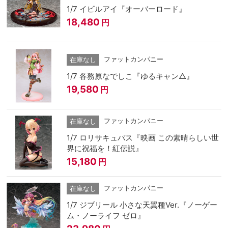
1/7 イビルアイ『オーバーロード』
18,480
円
ファットカンパニー
在庫なし
1/7 各務原なでしこ『ゆるキャン△』
19,580
円
ファットカンパニー
在庫なし
1/7 ロリサキュバス『映画 この素晴らしい世
界に祝福を！紅伝説』
15,180
円
ファットカンパニー
在庫なし
1/7 ジブリール 小さな天翼種Ver.『ノーゲー
ム・ノーライフ ゼロ』