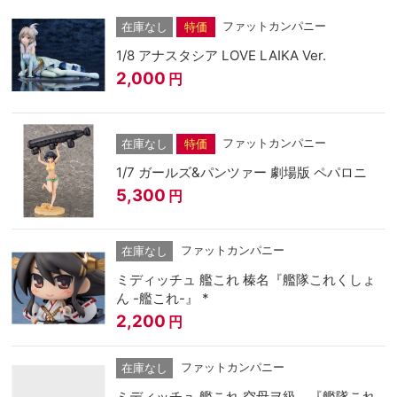
ファットカンパニー
在庫なし
特価
1/8 アナスタシア LOVE LAIKA Ver.
2,000
円
ファットカンパニー
在庫なし
特価
1/7 ガールズ&パンツァー 劇場版 ペパロニ
5,300
円
ファットカンパニー
在庫なし
ミディッチュ 艦これ 榛名『艦隊これくしょ
ん -艦これ-』 *
2,200
円
ファットカンパニー
在庫なし
ミディッチュ 艦これ 空母ヲ級 『艦隊これ