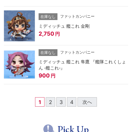
ファットカンパニー
在庫なし
ミディッチュ 艦これ 金剛
2,750
円
ファットカンパニー
在庫なし
ミディッチュ 艦これ 隼鷹 『艦隊これくしょ
ん ‐艦これ‐』
900
円
1
2
3
4
次へ
Pick Up