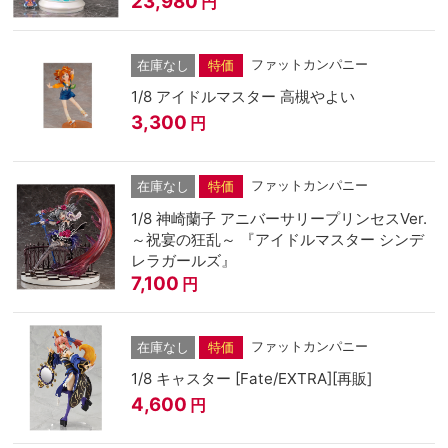
23,980
円
ファットカンパニー
在庫なし
特価
1/8 アイドルマスター 高槻やよい
3,300
円
ファットカンパニー
在庫なし
特価
1/8 神崎蘭子 アニバーサリープリンセスVer.
～祝宴の狂乱～ 『アイドルマスター シンデ
レラガールズ』
7,100
円
ファットカンパニー
在庫なし
特価
1/8 キャスター [Fate/EXTRA][再販]
4,600
円