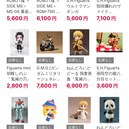
ROBOT魂 ＜
ROBOT魂 ＜
S.H.Figuarts
S.H.Figuarts
SIDE MS＞
SIDE MS＞
ウルトラマン
指痕爛れのヴ
MS-06 量産
RGM-79D ジ
ギンガ
ァイク
型ザク ver.
ム寒冷地仕様
『ELDEN
5,600
6,100
5,600
7,100
円
円
円
円
A.N.I.M.E.
ver.
RING』
A.N.I.M.E.
在庫なし
在庫なし
在庫なし
在庫なし
Figuarts mini
G.M.G.(ガン
ねんどろいど
S.H.Figuarts
胡蝶しのぶ
ダムミリタリ
どーる 我妻善
孫悟空の腹八
『鬼滅の刃』
ージェネレー
逸『鬼滅の
分目セット
ション） 機動
刃』
『ドラゴンボ
2,800
7,600
6,900
3,600
円
円
円
円
戦士ガンダム
ールZ』
第08MS小隊
地球連邦軍V-
SP09 一般兵
士＆連邦兵専
用バイク
ねんどろいど
在庫なし
在庫なし
在庫なし