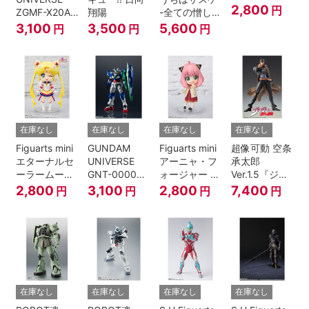
けけこーで-
2,800
円
ZGMF-X20A
翔陽
-全ての憎しみ
『SPY×FAMILY』
STRIKE
を背負う者-
3,100
3,500
5,600
円
円
円
FREEDOM
『NARUTO -
GUNDAM
ナルト- 疾風
伝』
在庫なし
在庫なし
在庫なし
在庫なし
Figuarts mini
GUNDAM
Figuarts mini
超像可動 空条
エターナルセ
UNIVERSE
アーニャ・フ
承太郎
ーラームーン-
GNT-0000
ォージャー -
Ver.1.5『ジョ
Cosmos
00 QAN[T]
おでけけこー
ジョの奇妙な
2,800
3,100
2,800
7,400
円
円
円
円
edition-『美
で-
冒険 第3部』
少女戦士セー
『SPY×FAMILY』
ラームーン
Cosmos』
在庫なし
在庫なし
在庫なし
在庫なし