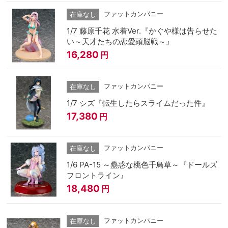
ファットカンパニー
在庫なし
1/7 藤原千花 水着Ver.『かぐや様は告らせた
い～天才たちの恋愛頭脳戦～』
16,280
円
ファットカンパニー
在庫なし
1/7 シズ『転生したらスライムだった件』
17,380
円
ファットカンパニー
在庫なし
1/6 PA-15 ～蠱惑な桃色千鳥草～『ドールズ
フロントライン』
18,480
円
ファットカンパニー
在庫なし