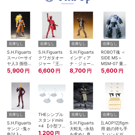
在庫なし
在庫なし
在庫なし
在庫なし
S.H.Figuarts
S.H.Figuarts
S.H.Figuarts
ROBOT魂 ＜
スーパーサイ
クワガタオー
インディア
SIDE MS＞
ヤ人3 孫悟空
ジャー『王様
ナ・ジョーン
MSM-07 量産
『ドラゴンボ
戦隊キングオ
ズ（レイダー
型ズゴック
5,900
6,600
8,700
5,600
円
円
円
円
ールZ』
ージャー』
ス/失われたア
ver.
ーク《聖
A.N.I.M.E.
櫃》）
THEシンプル
在庫なし
在庫なし
在庫なし
スタンドmini
S.H.Figuarts
S.H.Figuarts
[LAOP12]figma
×4 【小型フ
サンジ -鬼ヶ
大蛇丸 -永劫
用 銃の持ち手
ィギュア＆デ
1,200
円
島討入-
を求めし真理
２ ハンドガン