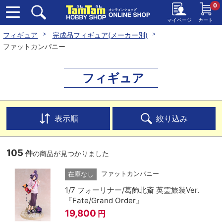
0
マイページ
カート
フィギュア
完成品フィギュア(メーカー別)
ファットカンパニー
フィギュア
表示順
絞り込み
105
件
の商品が見つかりました
ファットカンパニー
在庫なし
1/7 フォーリナー/葛飾北斎 英霊旅装Ver.
『Fate/Grand Order』
19,800
円