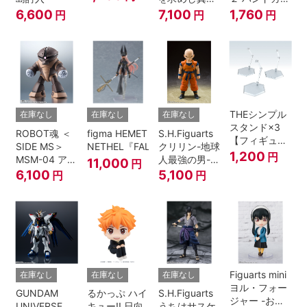
ィフォルメフ
の探究者-
セット
6,600
7,100
1,760
円
円
円
ィギュア用】
『NARUTO-
ナルト- 疾風
伝』
THEシンプル
在庫なし
在庫なし
在庫なし
スタンド×3
ROBOT魂 ＜
figma HEMET
S.H.Figuarts
【フィギュア
SIDE MS＞
NETHEL『FALSLANDER』
クリリン-地球
＆模型用】
1,200
円
MSM-04 アッ
人最強の男-
11,000
円
〈HEX〉タイ
ガイ ver.
『ドラゴンボ
6,100
5,100
円
円
プ
A.N.I.M.E.
ールＺ』
Figuarts mini
在庫なし
在庫なし
在庫なし
ヨル・フォー
GUNDAM
るかっぷ ハイ
S.H.Figuarts
ジャー -おで
UNIVERSE
キュー!! 日向
うちはサスケ