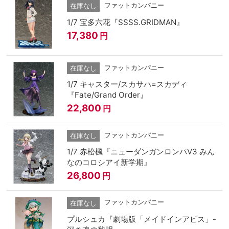
ファットカンパニー
在庫なし
1/7 宝多六花『SSSS.GRIDMAN』
17,380
円
ファットカンパニー
在庫なし
1/7 キャスター/スカサハ=スカディ
『Fate/Grand Order』
22,800
円
ファットカンパニー
在庫なし
1/7 赤松楓『ニューダンガンロンパV3 みん
なのコロシアイ新学期』
26,800
円
ファットカンパニー
在庫なし
プルシュカ『劇場版「メイドインアビス」-