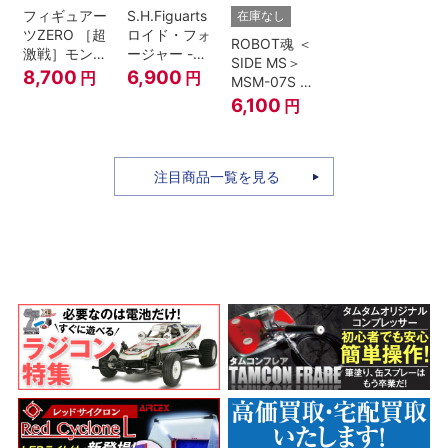
フィギュアー
S.H.Figuarts
在庫なし
ツZERO ［超
ロイド・フォ
ROBOT魂 ＜
激戦］モンキ
ージャー -フ
SIDE MS＞
ー・D・ルフ
ォージャー家
8,700
6,900
円
円
MSM-07S シ
ィ -ギア4 三
のちち-
ャア専用ズゴ
6,100
円
船長 鬼ヶ島怪
『SPY×FAMILY』
ック ver.
物決戦-
A.N.I.M.E.
注目商品一覧を見る