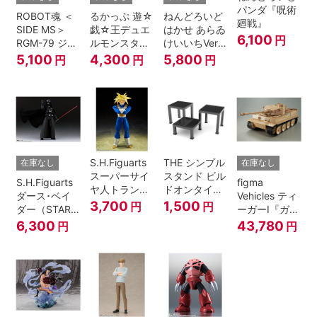
パンダ『呪術
ROBOT魂 ＜
るかっぷ 遊☆
ねんどろいど
廻戦』
SIDE MS＞
戯☆王デュエ
はかせ あらゐ
6,100
円
RGM-79 ジム
ルモンスター
けいいちVer.
ver.
ズ ブラック・
『日常』
5,100
4,300
5,800
円
円
円
A.N.I.M.E.
マジシャン・
ガール
S.H.Figuarts
THE シンプル
在庫なし
在庫なし
スーパーサイ
スタンド ビル
S.H.Figuarts
figma
ヤ人トランク
ドオンタイプ
ダース･ベイ
Vehicles ティ
ス-その身に秘
(ブラック)
3,700
1,500
円
円
ダー（STAR
ーガーI『ガー
めしスーパー
WARS: Return
ルズ&パンツ
6,300
43,780
円
円
パワー-『ドラ
of the Jedi）
ァー』
ゴンボール
Z』