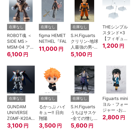
THEシンプル
在庫なし
在庫なし
在庫なし
スタンド×3
ROBOT魂 ＜
figma HEMET
S.H.Figuarts
【フィギュア
SIDE MS＞
NETHEL『FALSLANDER』
クリリン-地球
＆模型用】
1,200
円
MSM-04 アッ
人最強の男-
11,000
円
〈HEX〉タイ
ガイ ver.
『ドラゴンボ
6,100
5,100
円
円
プ
A.N.I.M.E.
ールＺ』
Figuarts mini
在庫なし
在庫なし
在庫なし
ヨル・フォー
GUNDAM
るかっぷ ハイ
S.H.Figuarts
ジャー -おで
UNIVERSE
キュー!! 日向
うちはサスケ
けけこーで-
2,800
円
ZGMF-X20A
翔陽
-全ての憎しみ
『SPY×FAMILY』
STRIKE
を背負う者-
3,100
3,500
5,600
円
円
円
FREEDOM
『NARUTO -
GUNDAM
ナルト- 疾風