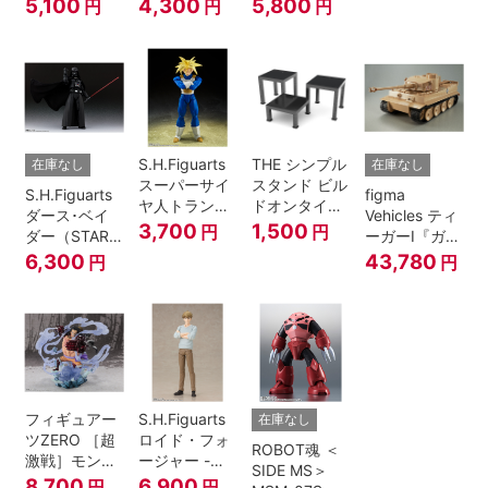
ver.
ズ ブラック・
『日常』
5,100
4,300
5,800
円
円
円
A.N.I.M.E.
マジシャン・
ガール
S.H.Figuarts
THE シンプル
在庫なし
在庫なし
スーパーサイ
スタンド ビル
S.H.Figuarts
figma
ヤ人トランク
ドオンタイプ
ダース･ベイ
Vehicles ティ
ス-その身に秘
(ブラック)
3,700
1,500
円
円
ダー（STAR
ーガーI『ガー
めしスーパー
WARS: Return
ルズ&パンツ
6,300
43,780
円
円
パワー-『ドラ
of the Jedi）
ァー』
ゴンボール
Z』
フィギュアー
S.H.Figuarts
在庫なし
ツZERO ［超
ロイド・フォ
ROBOT魂 ＜
激戦］モンキ
ージャー -フ
SIDE MS＞
ー・D・ルフ
ォージャー家
8,700
6,900
円
円