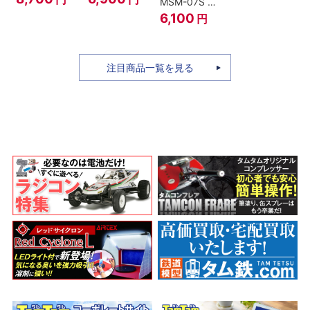
MSM-07S シ
ィ -ギア4 三
のちち-
ャア専用ズゴ
6,100
円
船長 鬼ヶ島怪
『SPY×FAMILY』
ック ver.
物決戦-
A.N.I.M.E.
注目商品一覧を見る