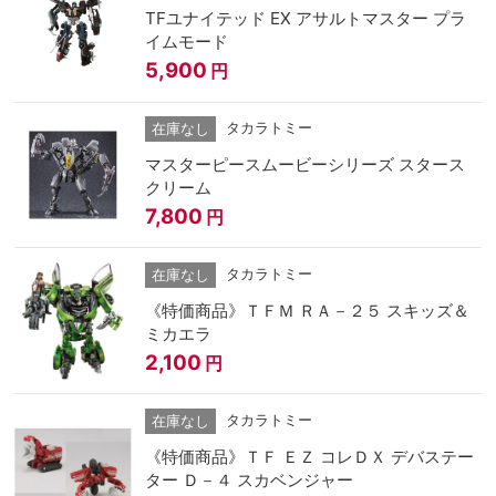
TFユナイテッド EX アサルトマスター プラ
イムモード
5,900
円
タカラトミー
在庫なし
マスターピースムービーシリーズ スタース
クリーム
7,800
円
タカラトミー
在庫なし
《特価商品》ＴＦＭ ＲＡ－２５ スキッズ＆
ミカエラ
2,100
円
タカラトミー
在庫なし
《特価商品》ＴＦ ＥＺ コレＤＸ デバステー
ター Ｄ－４ スカベンジャー