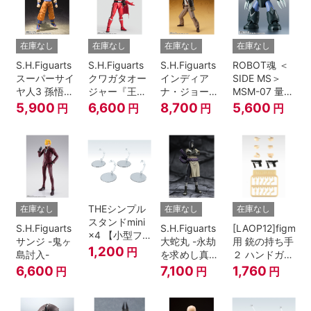
在庫なし
在庫なし
在庫なし
在庫なし
S.H.Figuarts
S.H.Figuarts
S.H.Figuarts
ROBOT魂 ＜
スーパーサイ
クワガタオー
インディア
SIDE MS＞
ヤ人3 孫悟空
ジャー『王様
ナ・ジョーン
MSM-07 量産
『ドラゴンボ
戦隊キングオ
ズ（レイダー
型ズゴック
5,900
6,600
8,700
5,600
円
円
円
円
ールZ』
ージャー』
ス/失われたア
ver.
ーク《聖
A.N.I.M.E.
櫃》）
THEシンプル
在庫なし
在庫なし
在庫なし
スタンドmini
S.H.Figuarts
S.H.Figuarts
[LAOP12]figma
×4 【小型フ
サンジ -鬼ヶ
大蛇丸 -永劫
用 銃の持ち手
ィギュア＆デ
1,200
円
島討入-
を求めし真理
２ ハンドガン
ィフォルメフ
の探究者-
セット
6,600
7,100
1,760
円
円
円
ィギュア用】
『NARUTO-
ナルト- 疾風
伝』