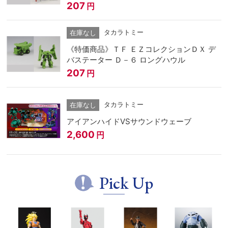
207
円
タカラトミー
在庫なし
《特価商品》ＴＦ ＥＺコレクションＤＸ デ
バステーター Ｄ－６ ロングハウル
207
円
タカラトミー
在庫なし
アイアンハイドVSサウンドウェーブ
2,600
円
Pick Up