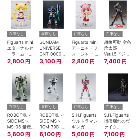
伝』
在庫なし
在庫なし
在庫なし
在庫なし
Figuarts mini
GUNDAM
Figuarts mini
超像可動 空条
エターナルセ
UNIVERSE
アーニャ・フ
承太郎
ーラームーン-
GNT-0000
ォージャー -
Ver.1.5『ジョ
Cosmos
00 QAN[T]
おでけけこー
ジョの奇妙な
2,800
3,100
2,800
7,400
円
円
円
円
edition-『美
で-
冒険 第3部』
少女戦士セー
『SPY×FAMILY』
ラームーン
Cosmos』
在庫なし
在庫なし
在庫なし
在庫なし
ROBOT魂 ＜
ROBOT魂 ＜
S.H.Figuarts
S.H.Figuarts
SIDE MS＞
SIDE MS＞
ウルトラマン
指痕爛れのヴ
MS-06 量産
RGM-79D ジ
ギンガ
ァイク
型ザク ver.
ム寒冷地仕様
『ELDEN
5,600
6,100
5,600
7,100
円
円
円
円
A.N.I.M.E.
ver.
RING』