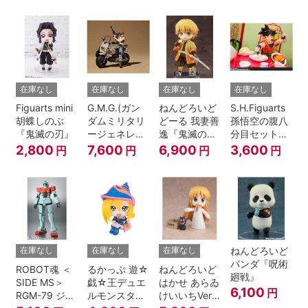
A.N.I.M.E.
在庫なし
在庫なし
在庫なし
在庫なし
Figuarts mini
G.M.G.(ガン
ねんどろいど
S.H.Figuarts
胡蝶しのぶ
ダムミリタリ
どーる 我妻善
孫悟空の腹八
『鬼滅の刃』
ージェネレー
逸『鬼滅の
分目セット
ション） 機動
刃』
『ドラゴンボ
2,800
7,600
6,900
3,600
円
円
円
円
戦士ガンダム
ールZ』
第08MS小隊
地球連邦軍V-
SP09 一般兵
士＆連邦兵専
用バイク
ねんどろいど
在庫なし
在庫なし
在庫なし
パンダ『呪術
ROBOT魂 ＜
るかっぷ 遊☆
ねんどろいど
廻戦』
SIDE MS＞
戯☆王デュエ
はかせ あらゐ
6,100
円
RGM-79 ジム
ルモンスター
けいいちVer.