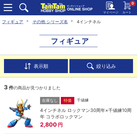
0
マイページ
カート
フィギュア
その他 シリーズ名
4インチネル
フィギュア
表示順
絞り込み
3
件
の商品が見つかりました
千値練
在庫なし
特価
4インチネル ロックマン30周年×千値練10周
年 コラボロックマン
2,800
円