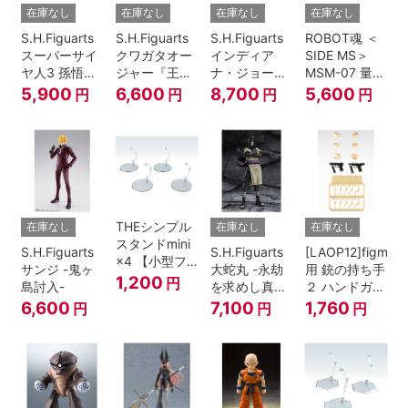
在庫なし
在庫なし
在庫なし
在庫なし
S.H.Figuarts
S.H.Figuarts
S.H.Figuarts
ROBOT魂 ＜
スーパーサイ
クワガタオー
インディア
SIDE MS＞
ヤ人3 孫悟空
ジャー『王様
ナ・ジョーン
MSM-07 量産
『ドラゴンボ
戦隊キングオ
ズ（レイダー
型ズゴック
5,900
6,600
8,700
5,600
円
円
円
円
ールZ』
ージャー』
ス/失われたア
ver.
ーク《聖
A.N.I.M.E.
櫃》）
THEシンプル
在庫なし
在庫なし
在庫なし
スタンドmini
S.H.Figuarts
S.H.Figuarts
[LAOP12]figma
×4 【小型フ
サンジ -鬼ヶ
大蛇丸 -永劫
用 銃の持ち手
ィギュア＆デ
1,200
円
島討入-
を求めし真理
２ ハンドガン
ィフォルメフ
の探究者-
セット
6,600
7,100
1,760
円
円
円
ィギュア用】
『NARUTO-
ナルト- 疾風
伝』