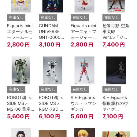
在庫なし
在庫なし
在庫なし
在庫なし
Figuarts mini
GUNDAM
Figuarts mini
超像可動 空条
エターナルセ
UNIVERSE
アーニャ・フ
承太郎
ーラームーン-
GNT-0000
ォージャー -
Ver.1.5『ジョ
Cosmos
00 QAN[T]
おでけけこー
ジョの奇妙な
2,800
3,100
2,800
7,400
円
円
円
円
edition-『美
で-
冒険 第3部』
少女戦士セー
『SPY×FAMILY』
ラームーン
Cosmos』
在庫なし
在庫なし
在庫なし
在庫なし
ROBOT魂 ＜
ROBOT魂 ＜
S.H.Figuarts
S.H.Figuarts
SIDE MS＞
SIDE MS＞
ウルトラマン
指痕爛れのヴ
MS-06 量産
RGM-79D ジ
ギンガ
ァイク
型ザク ver.
ム寒冷地仕様
『ELDEN
5,600
6,100
5,600
7,100
円
円
円
円
A.N.I.M.E.
ver.
RING』
A.N.I.M.E.