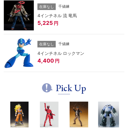
千値練
在庫なし
4インチネル 流 竜馬
5,225
円
千値練
在庫なし
4インチネル ロックマン
4,400
円
Pick Up