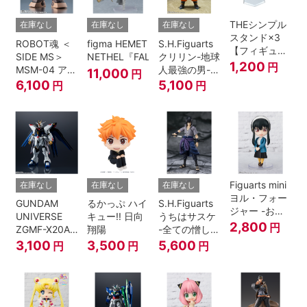
THEシンプル
在庫なし
在庫なし
在庫なし
スタンド×3
ROBOT魂 ＜
figma HEMET
S.H.Figuarts
【フィギュア
SIDE MS＞
NETHEL『FALSLANDER』
クリリン-地球
＆模型用】
1,200
円
MSM-04 アッ
人最強の男-
11,000
円
〈HEX〉タイ
ガイ ver.
『ドラゴンボ
6,100
5,100
円
円
プ
A.N.I.M.E.
ールＺ』
Figuarts mini
在庫なし
在庫なし
在庫なし
ヨル・フォー
GUNDAM
るかっぷ ハイ
S.H.Figuarts
ジャー -おで
UNIVERSE
キュー!! 日向
うちはサスケ
けけこーで-
2,800
円
ZGMF-X20A
翔陽
-全ての憎しみ
『SPY×FAMILY』
STRIKE
を背負う者-
3,100
3,500
5,600
円
円
円
FREEDOM
『NARUTO -
GUNDAM
ナルト- 疾風
伝』