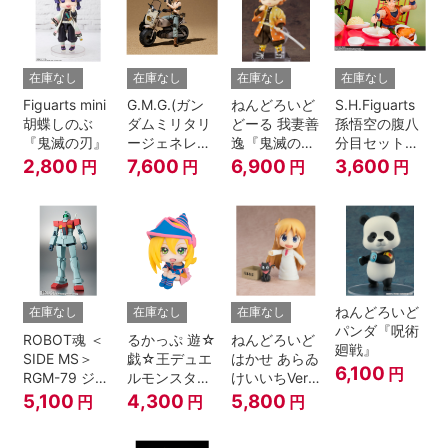
在庫なし
在庫なし
在庫なし
在庫なし
Figuarts mini
G.M.G.(ガン
ねんどろいど
S.H.Figuarts
胡蝶しのぶ
ダムミリタリ
どーる 我妻善
孫悟空の腹八
『鬼滅の刃』
ージェネレー
逸『鬼滅の
分目セット
ション） 機動
刃』
『ドラゴンボ
2,800
7,600
6,900
3,600
円
円
円
円
戦士ガンダム
ールZ』
第08MS小隊
地球連邦軍V-
SP09 一般兵
士＆連邦兵専
用バイク
ねんどろいど
在庫なし
在庫なし
在庫なし
パンダ『呪術
ROBOT魂 ＜
るかっぷ 遊☆
ねんどろいど
廻戦』
SIDE MS＞
戯☆王デュエ
はかせ あらゐ
6,100
円
RGM-79 ジム
ルモンスター
けいいちVer.
ver.
ズ ブラック・
『日常』
5,100
4,300
5,800
円
円
円
A.N.I.M.E.
マジシャン・
ガール