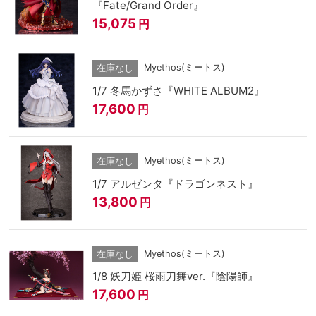
『Fate/Grand Order』
15,075
円
Myethos(ミートス)
在庫なし
1/7 冬馬かずさ『WHITE ALBUM2』
17,600
円
Myethos(ミートス)
在庫なし
1/7 アルゼンタ『ドラゴンネスト』
13,800
円
Myethos(ミートス)
在庫なし
1/8 妖刀姫 桜雨刀舞ver.『陰陽師』
17,600
円