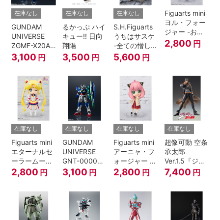
Figuarts mini
在庫なし
在庫なし
在庫なし
ヨル・フォー
GUNDAM
るかっぷ ハイ
S.H.Figuarts
ジャー -おで
UNIVERSE
キュー!! 日向
うちはサスケ
けけこーで-
2,800
円
ZGMF-X20A
翔陽
-全ての憎しみ
『SPY×FAMILY』
STRIKE
を背負う者-
3,100
3,500
5,600
円
円
円
FREEDOM
『NARUTO -
GUNDAM
ナルト- 疾風
伝』
在庫なし
在庫なし
在庫なし
在庫なし
Figuarts mini
GUNDAM
Figuarts mini
超像可動 空条
エターナルセ
UNIVERSE
アーニャ・フ
承太郎
ーラームーン-
GNT-0000
ォージャー -
Ver.1.5『ジョ
Cosmos
00 QAN[T]
おでけけこー
ジョの奇妙な
2,800
3,100
2,800
7,400
円
円
円
円
edition-『美
で-
冒険 第3部』
少女戦士セー
『SPY×FAMILY』
ラームーン
Cosmos』