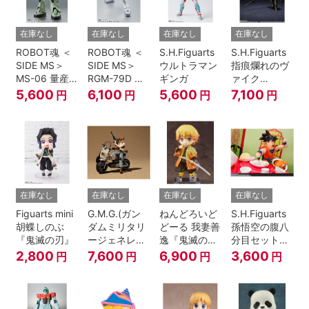
在庫なし
在庫なし
在庫なし
在庫なし
ROBOT魂 ＜
ROBOT魂 ＜
S.H.Figuarts
S.H.Figuarts
SIDE MS＞
SIDE MS＞
ウルトラマン
指痕爛れのヴ
MS-06 量産
RGM-79D ジ
ギンガ
ァイク
型ザク ver.
ム寒冷地仕様
『ELDEN
5,600
6,100
5,600
7,100
円
円
円
円
A.N.I.M.E.
ver.
RING』
A.N.I.M.E.
在庫なし
在庫なし
在庫なし
在庫なし
Figuarts mini
G.M.G.(ガン
ねんどろいど
S.H.Figuarts
胡蝶しのぶ
ダムミリタリ
どーる 我妻善
孫悟空の腹八
『鬼滅の刃』
ージェネレー
逸『鬼滅の
分目セット
ション） 機動
刃』
『ドラゴンボ
2,800
7,600
6,900
3,600
円
円
円
円
戦士ガンダム
ールZ』
第08MS小隊
地球連邦軍V-
SP09 一般兵