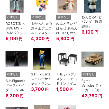
士＆連邦兵専
用バイク
ねんどろいど
在庫なし
在庫なし
在庫なし
パンダ『呪術
ROBOT魂 ＜
るかっぷ 遊☆
ねんどろいど
廻戦』
SIDE MS＞
戯☆王デュエ
はかせ あらゐ
6,100
円
RGM-79 ジム
ルモンスター
けいいちVer.
ver.
ズ ブラック・
『日常』
5,100
4,300
5,800
円
円
円
A.N.I.M.E.
マジシャン・
ガール
S.H.Figuarts
THE シンプル
在庫なし
在庫なし
スーパーサイ
スタンド ビル
S.H.Figuarts
figma
ヤ人トランク
ドオンタイプ
ダース･ベイ
Vehicles ティ
ス-その身に秘
(ブラック)
3,700
1,500
円
円
ダー（STAR
ーガーI『ガー
めしスーパー
WARS: Return
ルズ&パンツ
6,300
43,780
円
円
パワー-『ドラ
of the Jedi）
ァー』
ゴンボール
Z』