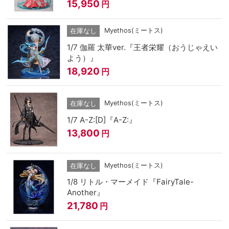
15,950
円
Myethos(ミートス)
在庫なし
1/7 伽羅 太華ver.『王者栄耀（おうじゃえい
よう）』
18,920
円
Myethos(ミートス)
在庫なし
1/7 A-Z:[D]『A-Z:』
13,800
円
Myethos(ミートス)
在庫なし
1/8 リトル・マーメイド『FairyTale-
Another』
21,780
円