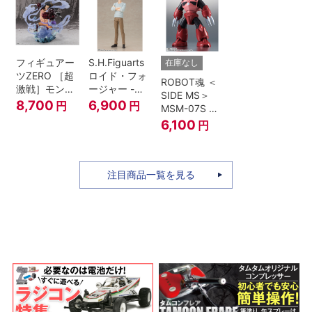
フィギュアー
S.H.Figuarts
在庫なし
ツZERO ［超
ロイド・フォ
ROBOT魂 ＜
激戦］モンキ
ージャー -フ
SIDE MS＞
ー・D・ルフ
ォージャー家
8,700
6,900
円
円
MSM-07S シ
ィ -ギア4 三
のちち-
ャア専用ズゴ
6,100
円
船長 鬼ヶ島怪
『SPY×FAMILY』
ック ver.
物決戦-
A.N.I.M.E.
注目商品一覧を見る