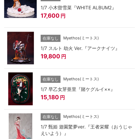
1/7 小木曽雪菜『WHITE ALBUM2』
17,600
円
Myethos(ミートス)
在庫なし
1/7 スルト 劫火 Ver.『アークナイツ』
19,800
円
Myethos(ミートス)
在庫なし
1/7 早乙女芽亜里『賭ケグルイ××』
15,180
円
Myethos(ミートス)
在庫なし
1/7 甄姫 遊園驚夢ver.『王者栄耀（おうじゃ
えいよう）』