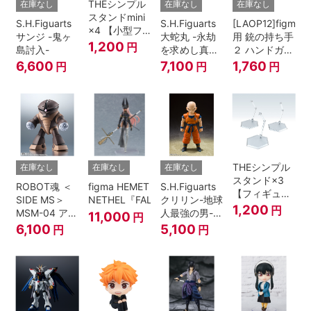
THEシンプル
在庫なし
在庫なし
在庫なし
スタンドmini
S.H.Figuarts
S.H.Figuarts
[LAOP12]figma
×4 【小型フ
サンジ -鬼ヶ
大蛇丸 -永劫
用 銃の持ち手
ィギュア＆デ
1,200
円
島討入-
を求めし真理
２ ハンドガン
ィフォルメフ
の探究者-
セット
6,600
7,100
1,760
円
円
円
ィギュア用】
『NARUTO-
ナルト- 疾風
伝』
THEシンプル
在庫なし
在庫なし
在庫なし
スタンド×3
ROBOT魂 ＜
figma HEMET
S.H.Figuarts
【フィギュア
SIDE MS＞
NETHEL『FALSLANDER』
クリリン-地球
＆模型用】
1,200
円
MSM-04 アッ
人最強の男-
11,000
円
〈HEX〉タイ
ガイ ver.
『ドラゴンボ
6,100
5,100
円
円
プ
A.N.I.M.E.
ールＺ』