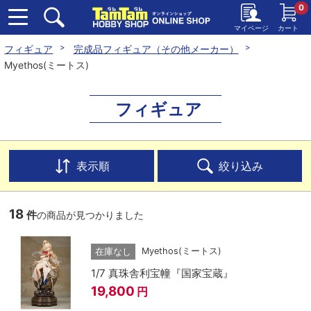
0
マイページ
カート
フィギュア
完成品フィギュア（その他メーカー）
Myethos(ミートス)
フィギュア
表示順
絞り込み
18
件
の商品が見つかりました
Myethos(ミートス)
在庫なし
1/7 真珠舎利宝幢『国家宝蔵』
19,800
円