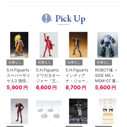
Pick Up
在庫なし
在庫なし
在庫なし
在庫なし
S.H.Figuarts
S.H.Figuarts
S.H.Figuarts
ROBOT魂 ＜
スーパーサイ
クワガタオー
インディア
SIDE MS＞
ヤ人3 孫悟空
ジャー『王様
ナ・ジョーン
MSM-07 量産
『ドラゴンボ
戦隊キングオ
ズ（レイダー
型ズゴック
5,900
6,600
8,700
5,600
円
円
円
円
ールZ』
ージャー』
ス/失われたア
ver.
ーク《聖
A.N.I.M.E.
櫃》）