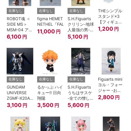
THEシンプル
在庫なし
在庫なし
在庫なし
スタンド×3
ROBOT魂 ＜
figma HEMET
S.H.Figuarts
【フィギュア
SIDE MS＞
NETHEL『FALSLANDER』
クリリン-地球
＆模型用】
1,200
円
MSM-04 アッ
人最強の男-
11,000
円
〈HEX〉タイ
ガイ ver.
『ドラゴンボ
6,100
5,100
円
円
プ
A.N.I.M.E.
ールＺ』
Figuarts mini
在庫なし
在庫なし
在庫なし
ヨル・フォー
GUNDAM
るかっぷ ハイ
S.H.Figuarts
ジャー -おで
UNIVERSE
キュー!! 日向
うちはサスケ
けけこーで-
2,800
円
ZGMF-X20A
翔陽
-全ての憎しみ
『SPY×FAMILY』
STRIKE
を背負う者-
3,100
3,500
5,600
円
円
円
FREEDOM
『NARUTO -
GUNDAM
ナルト- 疾風
伝』