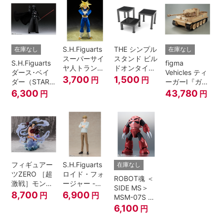
S.H.Figuarts
THE シンプル
在庫なし
在庫なし
スーパーサイ
スタンド ビル
S.H.Figuarts
figma
ヤ人トランク
ドオンタイプ
ダース･ベイ
Vehicles ティ
ス-その身に秘
(ブラック)
3,700
1,500
円
円
ダー（STAR
ーガーI『ガー
めしスーパー
WARS: Return
ルズ&パンツ
6,300
43,780
円
円
パワー-『ドラ
of the Jedi）
ァー』
ゴンボール
Z』
フィギュアー
S.H.Figuarts
在庫なし
ツZERO ［超
ロイド・フォ
ROBOT魂 ＜
激戦］モンキ
ージャー -フ
SIDE MS＞
ー・D・ルフ
ォージャー家
8,700
6,900
円
円
MSM-07S シ
ィ -ギア4 三
のちち-
ャア専用ズゴ
6,100
円
船長 鬼ヶ島怪
『SPY×FAMILY』
ック ver.
物決戦-