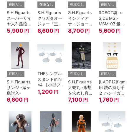
在庫なし
在庫なし
在庫なし
在庫なし
S.H.Figuarts
S.H.Figuarts
S.H.Figuarts
ROBOT魂 ＜
スーパーサイ
クワガタオー
インディア
SIDE MS＞
ヤ人3 孫悟空
ジャー『王様
ナ・ジョーン
MSM-07 量産
『ドラゴンボ
戦隊キングオ
ズ（レイダー
型ズゴック
5,900
6,600
8,700
5,600
円
円
円
円
ールZ』
ージャー』
ス/失われたア
ver.
ーク《聖
A.N.I.M.E.
櫃》）
THEシンプル
在庫なし
在庫なし
在庫なし
スタンドmini
S.H.Figuarts
S.H.Figuarts
[LAOP12]figma
×4 【小型フ
サンジ -鬼ヶ
大蛇丸 -永劫
用 銃の持ち手
ィギュア＆デ
1,200
円
島討入-
を求めし真理
２ ハンドガン
ィフォルメフ
の探究者-
セット
6,600
7,100
1,760
円
円
円
ィギュア用】
『NARUTO-
ナルト- 疾風
伝』