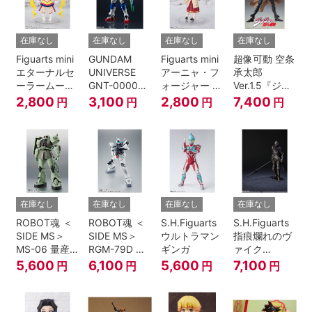
在庫なし
在庫なし
在庫なし
在庫なし
Figuarts mini
GUNDAM
Figuarts mini
超像可動 空条
エターナルセ
UNIVERSE
アーニャ・フ
承太郎
ーラームーン-
GNT-0000
ォージャー -
Ver.1.5『ジョ
Cosmos
00 QAN[T]
おでけけこー
ジョの奇妙な
2,800
3,100
2,800
7,400
円
円
円
円
edition-『美
で-
冒険 第3部』
少女戦士セー
『SPY×FAMILY』
ラームーン
Cosmos』
在庫なし
在庫なし
在庫なし
在庫なし
ROBOT魂 ＜
ROBOT魂 ＜
S.H.Figuarts
S.H.Figuarts
SIDE MS＞
SIDE MS＞
ウルトラマン
指痕爛れのヴ
MS-06 量産
RGM-79D ジ
ギンガ
ァイク
型ザク ver.
ム寒冷地仕様
『ELDEN
5,600
6,100
5,600
7,100
円
円
円
円
A.N.I.M.E.
ver.
RING』
A.N.I.M.E.