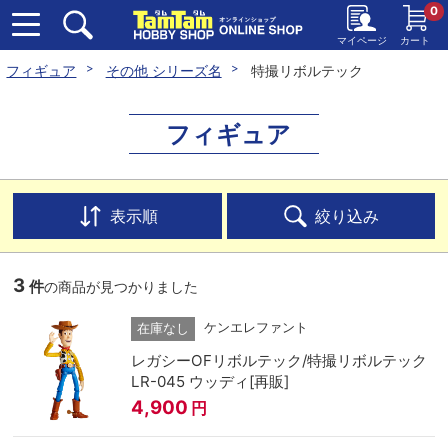
0
マイページ
カート
フィギュア
その他 シリーズ名
特撮リボルテック
フィギュア
表示順
絞り込み
3
件
の商品が見つかりました
ケンエレファント
在庫なし
レガシーOFリボルテック/特撮リボルテック
LR-045 ウッディ[再販]
4,900
円