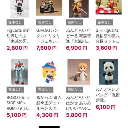
在庫なし
在庫なし
在庫なし
在庫なし
Figuarts mini
G.M.G.(ガン
ねんどろいど
S.H.Figuarts
胡蝶しのぶ
ダムミリタリ
どーる 我妻善
孫悟空の腹八
『鬼滅の刃』
ージェネレー
逸『鬼滅の
分目セット
ション） 機動
刃』
『ドラゴンボ
2,800
7,600
6,900
3,600
円
円
円
円
戦士ガンダム
ールZ』
第08MS小隊
地球連邦軍V-
SP09 一般兵
士＆連邦兵専
用バイク
ねんどろいど
在庫なし
在庫なし
在庫なし
パンダ『呪術
ROBOT魂 ＜
るかっぷ 遊☆
ねんどろいど
廻戦』
SIDE MS＞
戯☆王デュエ
はかせ あらゐ
6,100
円
RGM-79 ジム
ルモンスター
けいいちVer.
ver.
ズ ブラック・
『日常』
5,100
4,300
5,800
円
円
円
A.N.I.M.E.
マジシャン・
ガール