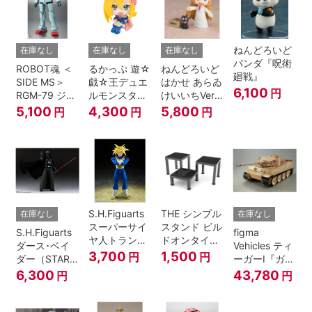
士＆連邦兵専
用バイク
ねんどろいど
在庫なし
在庫なし
在庫なし
パンダ『呪術
ROBOT魂 ＜
るかっぷ 遊☆
ねんどろいど
廻戦』
SIDE MS＞
戯☆王デュエ
はかせ あらゐ
6,100
円
RGM-79 ジム
ルモンスター
けいいちVer.
ver.
ズ ブラック・
『日常』
5,100
4,300
5,800
円
円
円
A.N.I.M.E.
マジシャン・
ガール
S.H.Figuarts
THE シンプル
在庫なし
在庫なし
スーパーサイ
スタンド ビル
S.H.Figuarts
figma
ヤ人トランク
ドオンタイプ
ダース･ベイ
Vehicles ティ
ス-その身に秘
(ブラック)
3,700
1,500
円
円
ダー（STAR
ーガーI『ガー
めしスーパー
WARS: Return
ルズ&パンツ
6,300
43,780
円
円
パワー-『ドラ
of the Jedi）
ァー』
ゴンボール
Z』