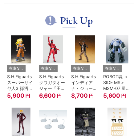
Pick Up
在庫なし
在庫なし
在庫なし
在庫なし
S.H.Figuarts
S.H.Figuarts
S.H.Figuarts
ROBOT魂 ＜
スーパーサイ
クワガタオー
インディア
SIDE MS＞
ヤ人3 孫悟空
ジャー『王様
ナ・ジョーン
MSM-07 量産
『ドラゴンボ
戦隊キングオ
ズ（レイダー
型ズゴック
5,900
6,600
8,700
5,600
円
円
円
円
ールZ』
ージャー』
ス/失われたア
ver.
ーク《聖
A.N.I.M.E.
櫃》）