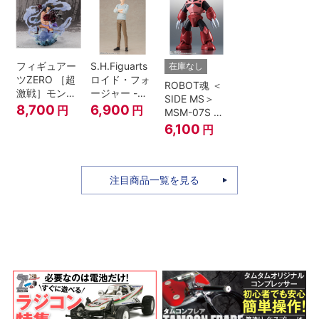
フィギュアー
S.H.Figuarts
在庫なし
ツZERO ［超
ロイド・フォ
ROBOT魂 ＜
激戦］モンキ
ージャー -フ
SIDE MS＞
ー・D・ルフ
ォージャー家
8,700
6,900
円
円
MSM-07S シ
ィ -ギア4 三
のちち-
ャア専用ズゴ
6,100
円
船長 鬼ヶ島怪
『SPY×FAMILY』
ック ver.
物決戦-
A.N.I.M.E.
注目商品一覧を見る