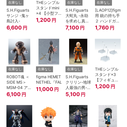
THEシンプル
在庫なし
在庫なし
在庫なし
スタンドmini
S.H.Figuarts
S.H.Figuarts
[LAOP12]figma
×4 【小型フ
サンジ -鬼ヶ
大蛇丸 -永劫
用 銃の持ち手
ィギュア＆デ
1,200
円
島討入-
を求めし真理
２ ハンドガン
ィフォルメフ
の探究者-
セット
6,600
7,100
1,760
円
円
円
ィギュア用】
『NARUTO-
ナルト- 疾風
伝』
THEシンプル
在庫なし
在庫なし
在庫なし
スタンド×3
ROBOT魂 ＜
figma HEMET
S.H.Figuarts
【フィギュア
SIDE MS＞
NETHEL『FALSLANDER』
クリリン-地球
＆模型用】
1,200
円
MSM-04 アッ
人最強の男-
11,000
円
〈HEX〉タイ
ガイ ver.
『ドラゴンボ
6,100
5,100
円
円
プ
A.N.I.M.E.
ールＺ』