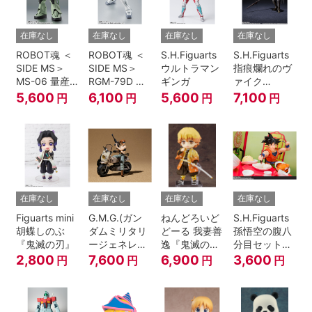
在庫なし
在庫なし
在庫なし
在庫なし
ROBOT魂 ＜
ROBOT魂 ＜
S.H.Figuarts
S.H.Figuarts
SIDE MS＞
SIDE MS＞
ウルトラマン
指痕爛れのヴ
MS-06 量産
RGM-79D ジ
ギンガ
ァイク
型ザク ver.
ム寒冷地仕様
『ELDEN
5,600
6,100
5,600
7,100
円
円
円
円
A.N.I.M.E.
ver.
RING』
A.N.I.M.E.
在庫なし
在庫なし
在庫なし
在庫なし
Figuarts mini
G.M.G.(ガン
ねんどろいど
S.H.Figuarts
胡蝶しのぶ
ダムミリタリ
どーる 我妻善
孫悟空の腹八
『鬼滅の刃』
ージェネレー
逸『鬼滅の
分目セット
ション） 機動
刃』
『ドラゴンボ
2,800
7,600
6,900
3,600
円
円
円
円
戦士ガンダム
ールZ』
第08MS小隊
地球連邦軍V-
SP09 一般兵