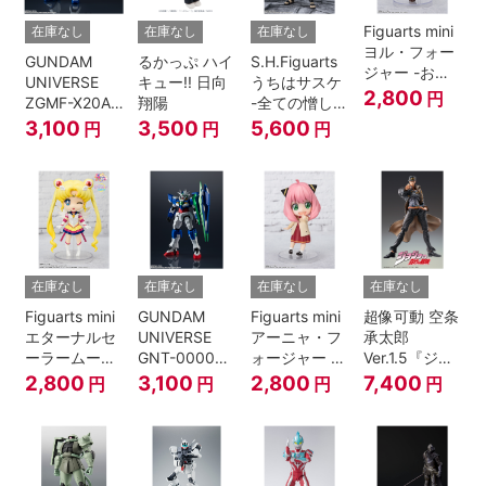
Figuarts mini
在庫なし
在庫なし
在庫なし
ヨル・フォー
GUNDAM
るかっぷ ハイ
S.H.Figuarts
ジャー -おで
UNIVERSE
キュー!! 日向
うちはサスケ
けけこーで-
2,800
円
ZGMF-X20A
翔陽
-全ての憎しみ
『SPY×FAMILY』
STRIKE
を背負う者-
3,100
3,500
5,600
円
円
円
FREEDOM
『NARUTO -
GUNDAM
ナルト- 疾風
伝』
在庫なし
在庫なし
在庫なし
在庫なし
Figuarts mini
GUNDAM
Figuarts mini
超像可動 空条
エターナルセ
UNIVERSE
アーニャ・フ
承太郎
ーラームーン-
GNT-0000
ォージャー -
Ver.1.5『ジョ
Cosmos
00 QAN[T]
おでけけこー
ジョの奇妙な
2,800
3,100
2,800
7,400
円
円
円
円
edition-『美
で-
冒険 第3部』
少女戦士セー
『SPY×FAMILY』
ラームーン
Cosmos』