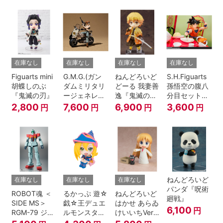
A.N.I.M.E.
在庫なし
在庫なし
在庫なし
在庫なし
Figuarts mini
G.M.G.(ガン
ねんどろいど
S.H.Figuarts
胡蝶しのぶ
ダムミリタリ
どーる 我妻善
孫悟空の腹八
『鬼滅の刃』
ージェネレー
逸『鬼滅の
分目セット
ション） 機動
刃』
『ドラゴンボ
2,800
7,600
6,900
3,600
円
円
円
円
戦士ガンダム
ールZ』
第08MS小隊
地球連邦軍V-
SP09 一般兵
士＆連邦兵専
用バイク
ねんどろいど
在庫なし
在庫なし
在庫なし
パンダ『呪術
ROBOT魂 ＜
るかっぷ 遊☆
ねんどろいど
廻戦』
SIDE MS＞
戯☆王デュエ
はかせ あらゐ
6,100
円
RGM-79 ジム
ルモンスター
けいいちVer.
ver.
ズ ブラック・
『日常』