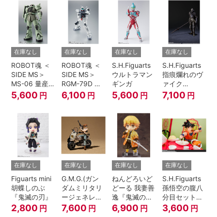
ラームーン
Cosmos』
在庫なし
在庫なし
在庫なし
在庫なし
ROBOT魂 ＜
ROBOT魂 ＜
S.H.Figuarts
S.H.Figuarts
SIDE MS＞
SIDE MS＞
ウルトラマン
指痕爛れのヴ
MS-06 量産
RGM-79D ジ
ギンガ
ァイク
型ザク ver.
ム寒冷地仕様
『ELDEN
5,600
6,100
5,600
7,100
円
円
円
円
A.N.I.M.E.
ver.
RING』
A.N.I.M.E.
在庫なし
在庫なし
在庫なし
在庫なし
Figuarts mini
G.M.G.(ガン
ねんどろいど
S.H.Figuarts
胡蝶しのぶ
ダムミリタリ
どーる 我妻善
孫悟空の腹八
『鬼滅の刃』
ージェネレー
逸『鬼滅の
分目セット
ション） 機動
刃』
『ドラゴンボ
2,800
7,600
6,900
3,600
円
円
円
円
戦士ガンダム
ールZ』