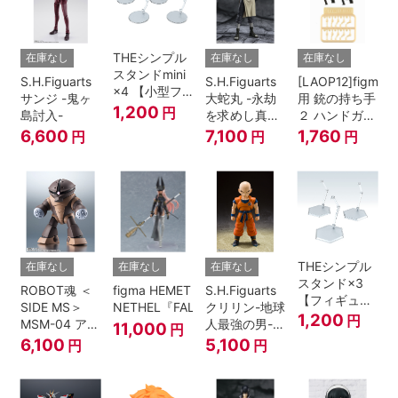
THEシンプル
在庫なし
在庫なし
在庫なし
スタンドmini
S.H.Figuarts
S.H.Figuarts
[LAOP12]figma
×4 【小型フ
サンジ -鬼ヶ
大蛇丸 -永劫
用 銃の持ち手
ィギュア＆デ
1,200
円
島討入-
を求めし真理
２ ハンドガン
ィフォルメフ
の探究者-
セット
6,600
7,100
1,760
円
円
円
ィギュア用】
『NARUTO-
ナルト- 疾風
伝』
THEシンプル
在庫なし
在庫なし
在庫なし
スタンド×3
ROBOT魂 ＜
figma HEMET
S.H.Figuarts
【フィギュア
SIDE MS＞
NETHEL『FALSLANDER』
クリリン-地球
＆模型用】
1,200
円
MSM-04 アッ
人最強の男-
11,000
円
〈HEX〉タイ
ガイ ver.
『ドラゴンボ
6,100
5,100
円
円
プ
A.N.I.M.E.
ールＺ』