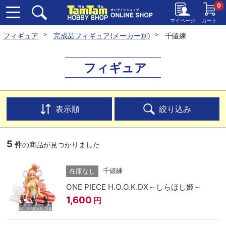
0
マイページ
カート
フィギュア
完成品フィギュア(メーカー別)
千値練
フィギュア
表示順
絞り込み
5
件
の商品が見つかりました
千値練
在庫なし
ONE PIECE H.O.O.K.DX～しらほし姫～
1,600
円