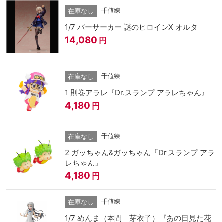
千値練
在庫なし
1/7 バーサーカー 謎のヒロインX オルタ
14,080
円
千値練
在庫なし
1 則巻アラレ『Dr.スランプ アラレちゃん』
4,180
円
千値練
在庫なし
2 ガッちゃん&ガッちゃん『Dr.スランプ アラ
レちゃん』
4,180
円
千値練
在庫なし
1/7 めんま（本間 芽衣子）『あの日見た花