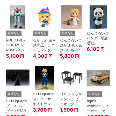
第08MS小隊
地球連邦軍V-
SP09 一般兵
士＆連邦兵専
用バイク
ねんどろいど
在庫なし
在庫なし
在庫なし
パンダ『呪術
ROBOT魂 ＜
るかっぷ 遊☆
ねんどろいど
廻戦』
SIDE MS＞
戯☆王デュエ
はかせ あらゐ
6,100
円
RGM-79 ジム
ルモンスター
けいいちVer.
ver.
ズ ブラック・
『日常』
5,100
4,300
5,800
円
円
円
A.N.I.M.E.
マジシャン・
ガール
S.H.Figuarts
THE シンプル
在庫なし
在庫なし
スーパーサイ
スタンド ビル
S.H.Figuarts
figma
ヤ人トランク
ドオンタイプ
ダース･ベイ
Vehicles ティ
ス-その身に秘
(ブラック)
3,700
1,500
円
円
ダー（STAR
ーガーI『ガー
めしスーパー
WARS: Return
ルズ&パンツ