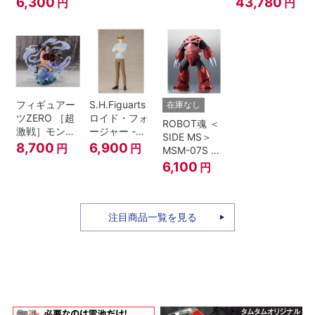
6,300
43,780
円
円
パワー-『ドラ
of the Jedi）
ァー』
ゴンボール
Z』
フィギュアー
S.H.Figuarts
在庫なし
ツZERO ［超
ロイド・フォ
ROBOT魂 ＜
激戦］モンキ
ージャー -フ
SIDE MS＞
ー・D・ルフ
ォージャー家
8,700
6,900
円
円
MSM-07S シ
ィ -ギア4 三
のちち-
ャア専用ズゴ
6,100
円
船長 鬼ヶ島怪
『SPY×FAMILY』
ック ver.
物決戦-
A.N.I.M.E.
注目商品一覧を見る