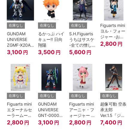
Figuarts mini
在庫なし
在庫なし
在庫なし
ヨル・フォー
GUNDAM
るかっぷ ハイ
S.H.Figuarts
ジャー -おで
UNIVERSE
キュー!! 日向
うちはサスケ
けけこーで-
2,800
円
ZGMF-X20A
翔陽
-全ての憎しみ
『SPY×FAMILY』
STRIKE
を背負う者-
3,100
3,500
5,600
円
円
円
FREEDOM
『NARUTO -
GUNDAM
ナルト- 疾風
伝』
在庫なし
在庫なし
在庫なし
在庫なし
Figuarts mini
GUNDAM
Figuarts mini
超像可動 空条
エターナルセ
UNIVERSE
アーニャ・フ
承太郎
ーラームーン-
GNT-0000
ォージャー -
Ver.1.5『ジョ
Cosmos
00 QAN[T]
おでけけこー
ジョの奇妙な
2,800
3,100
2,800
7,400
円
円
円
円
edition-『美
で-
冒険 第3部』
少女戦士セー
『SPY×FAMILY』