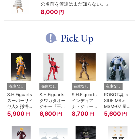
の名前を僕達はまだ知らない。』
8,000
円
Pick Up
在庫なし
在庫なし
在庫なし
在庫なし
S.H.Figuarts
S.H.Figuarts
S.H.Figuarts
ROBOT魂 ＜
スーパーサイ
クワガタオー
インディア
SIDE MS＞
ヤ人3 孫悟空
ジャー『王様
ナ・ジョーン
MSM-07 量産
『ドラゴンボ
戦隊キングオ
ズ（レイダー
型ズゴック
5,900
6,600
8,700
5,600
円
円
円
円
ールZ』
ージャー』
ス/失われたア
ver.
ーク《聖
A.N.I.M.E.
櫃》）