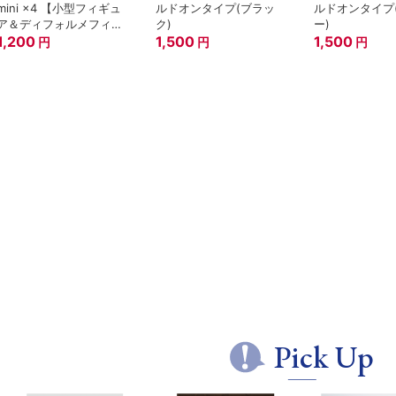
mini ×4 【小型フィギュ
ルドオンタイプ(ブラッ
ルドオンタイプ
ア＆ディフォルメフィギ
ク)
ー)
ュア用】
1,200
1,500
1,500
円
円
円
Pick Up