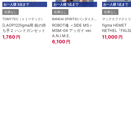
お一人様 3点まで
お一人様 1点まで
お一人様 1点まで
在庫なし
在庫なし
在庫なし
TOMYTEC（トミーテック）
BANDAI SPIRITS(バンダイスピリッツ)
マックスファクトリ
[LAOP12]figma用 銃の持
ROBOT魂 ＜SIDE MS＞
figma HEMET
ち手２ ハンドガンセット
MSM-04 アッガイ ver.
NETHEL『FALS
A.N.I.M.E.
1,760
11,000
円
円
6,100
円