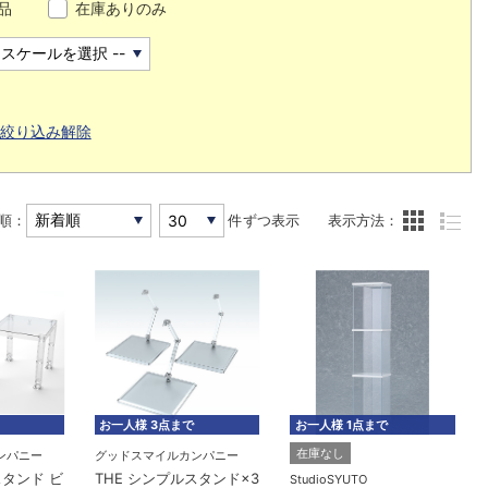
品
在庫ありのみ
絞り込み解除
順：
件ずつ表示
表示方法：
お一人様 3点まで
お一人様 1点まで
在庫なし
ンパニー
グッドスマイルカンパニー
スタンド ビ
THE シンプルスタンド×3
StudioSYUTO