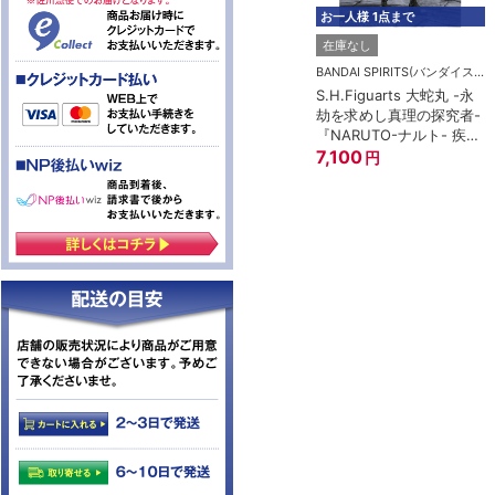
お一人様 1点まで
在庫なし
BANDAI SPIRITS(バンダイスピリッツ)
S.H.Figuarts 大蛇丸 -永
劫を求めし真理の探究者-
『NARUTO-ナルト- 疾風
伝』
7,100
円