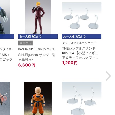
お一人様 1点まで
お一人様 3点まで
お一人
グッドスマイルカンパニー
在庫なし
在庫
THEシンプルスタンド
BANDAI SPIRITS(バンダイスピリッツ)
BANDAI SPIRITS(バンダイスピリッツ)
mini ×4 【小型フィギュ
E MS＞
S.H.Figuarts サンジ -鬼
ROBO
ア＆ディフォルメフィギ
型ズゴック
ヶ島討入-
MSM-
ュア用】
1,200
円
A.N.I
6,600
円
6,1