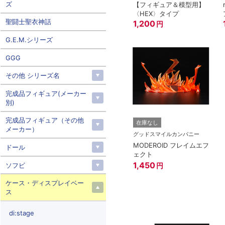
ズ
【フィギュア＆模型用】
〈HEX〉タイプ
聖闘士聖衣神話
1,200
円
G.E.M.シリーズ
GGG
その他 シリーズ名
完成品フィギュア(メーカー
別)
完成品フィギュア（その他
在庫なし
メーカー）
グッドスマイルカンパニー
MODEROID フレイムエフ
ドール
ェクト
1,450
ソフビ
円
ケース・ディスプレイベー
ス
di:stage