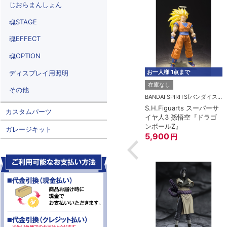
じおらまんしょん
魂STAGE
魂EFFECT
魂OPTION
お一人様 1点まで
ディスプレイ用照明
在庫なし
その他
BANDAI SPIRITS(バンダイスピリッツ)
S.H.Figuarts スーパーサ
カスタムパーツ
イヤ人3 孫悟空『ドラゴ
ンボールZ』
ガレージキット
5,900
円