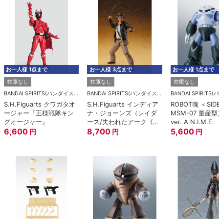
お一人様 1点まで
お一人様 3点まで
お一人様 1点まで
在庫なし
在庫なし
在庫なし
BANDAI SPIRITS(バンダイスピリッツ)
BANDAI SPIRITS(バンダイスピリッツ)
S.H.Figuarts クワガタオ
S.H.Figuarts インディア
ROBOT魂 ＜SID
ージャー『王様戦隊キン
ナ・ジョーンズ（レイダ
MSM-07 量産
グオージャー』
ース/失われたアーク《聖
ver. A.N.I.M.E.
6,600
櫃》）
8,700
5,600
円
円
円