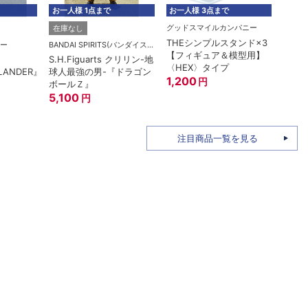
お一人様 1点まで
お一人様 3点まで
お一人
グッドスマイルカンパニー
在庫なし
在庫
THEシンプルスタンド×3
ー
BANDAI SPIRITS(バンダイスピリッツ)
【フィギュア＆模型用】
S.H.Figuarts クリリン-地
ROBO
〈HEX〉タイプ
LANDER』
球人最強の男-『ドラゴン
RX-7
1,200
円
ボールＺ』
A.N.
5,100
15th
7,6
円
注目商品一覧を見る