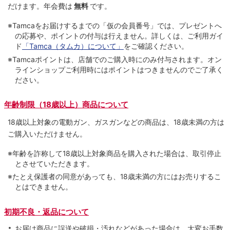
だけます。
年会費は
無料
です。
※Tamcaをお届けするまでの「仮の会員番号」では、プレゼントへ
の応募や、ポイントの付与は⾏えません。詳しくは、ご利⽤ガイ
ド
「Tamca（タムカ）について」
をご確認ください。
※Tamcaポイントは、店舗でのご購⼊時にのみ付与されます。オン
ラインショップご利用時にはポイントはつきませんのでご了承く
ださい。
年齢制限（18歳以上）商品について
18歳以上対象の電動ガン、ガスガンなどの商品は、18歳未満の方は
ご購入いただけません。
※年齢を詐称して18歳以上対象商品を購入された場合は、取引停止
とさせていただきます。
※たとえ保護者の同意があっても、18歳未満の方にはお売りするこ
とはできません。
初期不良・返品について
お届け商品に誤送や破損・汚れなどがあった場合は、大変お手数