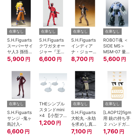
在庫なし
在庫なし
在庫なし
在庫なし
S.H.Figuarts
S.H.Figuarts
S.H.Figuarts
ROBOT魂 ＜
スーパーサイ
クワガタオー
インディア
SIDE MS＞
ヤ人3 孫悟空
ジャー『王様
ナ・ジョーン
MSM-07 量産
『ドラゴンボ
戦隊キングオ
ズ（レイダー
型ズゴック
5,900
6,600
8,700
5,600
円
円
円
円
ールZ』
ージャー』
ス/失われたア
ver.
ーク《聖
A.N.I.M.E.
櫃》）
THEシンプル
在庫なし
在庫なし
在庫なし
スタンドmini
S.H.Figuarts
S.H.Figuarts
[LAOP12]figma
×4 【小型フ
サンジ -鬼ヶ
大蛇丸 -永劫
用 銃の持ち手
ィギュア＆デ
1,200
円
島討入-
を求めし真理
２ ハンドガン
ィフォルメフ
の探究者-
セット
6,600
7,100
1,760
円
円
円
ィギュア用】
『NARUTO-