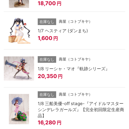
18,700
円
壽屋（コトブキヤ）
在庫なし
1/7 ヘスティア (ダンまち)
1,600
円
壽屋（コトブキヤ）
在庫なし
1/8 リーシャ・マオ『軌跡シリーズ』
20,350
円
壽屋（コトブキヤ）
在庫なし
1/8 三船美優-off stage-『アイドルマスター
シンデレラガールズ』【完全初回限定生産商
品】
16,280
円