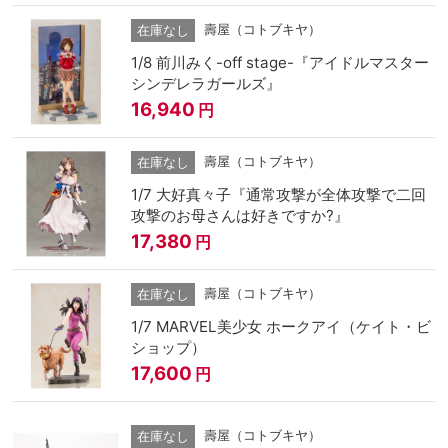
壽屋（コトブキヤ）
在庫なし
1/8 前川みく-off stage-『アイドルマスター
シンデレラガールズ』
16,940
円
壽屋（コトブキヤ）
在庫なし
1/7 大好真々子『通常攻撃が全体攻撃で二回
攻撃のお母さんは好きですか?』
17,380
円
壽屋（コトブキヤ）
在庫なし
1/7 MARVEL美少女 ホークアイ（ケイト・ビ
ショップ）
17,600
円
壽屋（コトブキヤ）
在庫なし