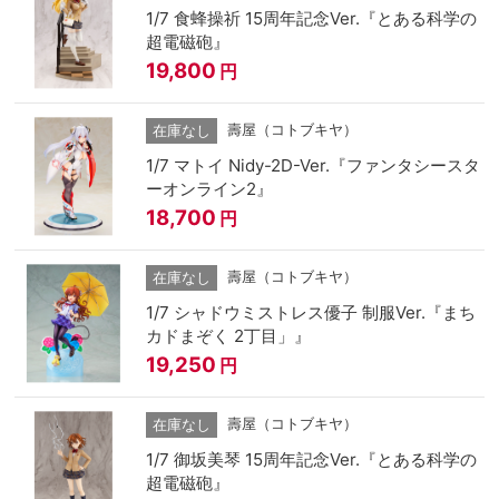
1/7 食蜂操祈 15周年記念Ver.『とある科学の
超電磁砲』
19,800
円
壽屋（コトブキヤ）
在庫なし
1/7 マトイ Nidy-2D-Ver.『ファンタシースタ
ーオンライン2』
18,700
円
壽屋（コトブキヤ）
在庫なし
1/7 シャドウミストレス優子 制服Ver.『まち
カドまぞく 2丁目」』
19,250
円
壽屋（コトブキヤ）
在庫なし
1/7 御坂美琴 15周年記念Ver.『とある科学の
超電磁砲』