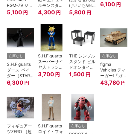
6,100
円
RGM-79 ジム
ルモンスター
けいいちVer.
ver.
ズ ブラック・
『日常』
5,100
4,300
5,800
円
円
円
A.N.I.M.E.
マジシャン・
ガール
S.H.Figuarts
THE シンプル
在庫なし
在庫なし
スーパーサイ
スタンド ビル
S.H.Figuarts
figma
ヤ人トランク
ドオンタイプ
ダース･ベイ
Vehicles ティ
ス-その身に秘
(ブラック)
3,700
1,500
円
円
ダー（STAR
ーガーI『ガー
めしスーパー
WARS: Return
ルズ&パンツ
6,300
43,780
円
円
パワー-『ドラ
of the Jedi）
ァー』
ゴンボール
Z』
フィギュアー
S.H.Figuarts
在庫なし
ツZERO ［超
ロイド・フォ