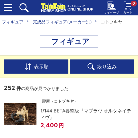
0
マイページ
カート
フィギュア
完成品フィギュア(メーカー別)
コトブキヤ
フィギュア
表示順
絞り込み
252
件
の商品が見つかりました
壽屋（コトブキヤ）
1/144 BETA要撃級『マブラヴ オルタネイテ
ィヴ』
2,400
円