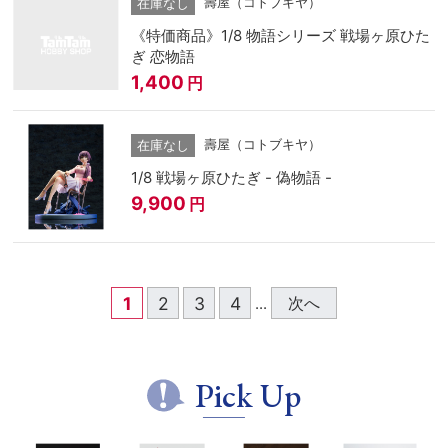
壽屋（コトブキヤ）
在庫なし
《特価商品》1/8 物語シリーズ 戦場ヶ原ひた
ぎ 恋物語
1,400
円
壽屋（コトブキヤ）
在庫なし
1/8 戦場ヶ原ひたぎ - 偽物語 -
9,900
円
1
2
3
4
次へ
...
Pick Up