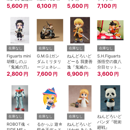
型ザク ver.
ム寒冷地仕様
『ELDEN
5,600
6,100
5,600
7,100
円
円
円
円
A.N.I.M.E.
ver.
RING』
A.N.I.M.E.
在庫なし
在庫なし
在庫なし
在庫なし
Figuarts mini
G.M.G.(ガン
ねんどろいど
S.H.Figuarts
胡蝶しのぶ
ダムミリタリ
どーる 我妻善
孫悟空の腹八
『鬼滅の刃』
ージェネレー
逸『鬼滅の
分目セット
ション） 機動
刃』
『ドラゴンボ
2,800
7,600
6,900
3,600
円
円
円
円
戦士ガンダム
ールZ』
第08MS小隊
地球連邦軍V-
SP09 一般兵
士＆連邦兵専
用バイク
ねんどろいど
在庫なし
在庫なし
在庫なし
パンダ『呪術
ROBOT魂 ＜
るかっぷ 遊☆
ねんどろいど
廻戦』
SIDE MS＞
戯☆王デュエ
はかせ あらゐ