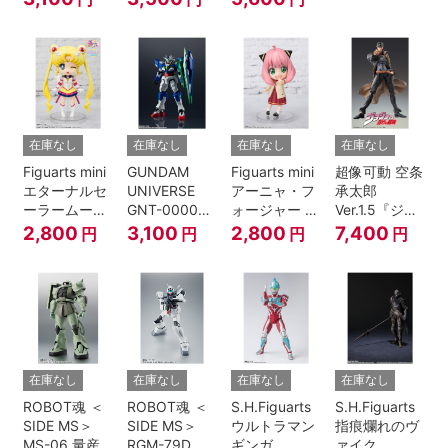
FREEDOM
『NARUTO -
GUNDAM
ナルト- 疾風
伝』
在庫なし
在庫なし
在庫なし
在庫なし
Figuarts mini
GUNDAM
Figuarts mini
超像可動 空条
エターナルセ
UNIVERSE
アーニャ・フ
承太郎
ーラームーン-
GNT-0000
ォージャー -
Ver.1.5『ジョ
Cosmos
00 QAN[T]
おでけけこー
ジョの奇妙な
2,800
3,100
2,800
7,400
円
円
円
円
edition-『美
で-
冒険 第3部』
少女戦士セー
『SPY×FAMILY』
ラームーン
Cosmos』
在庫なし
在庫なし
在庫なし
在庫なし
ROBOT魂 ＜
ROBOT魂 ＜
S.H.Figuarts
S.H.Figuarts
SIDE MS＞
SIDE MS＞
ウルトラマン
指痕爛れのヴ
MS-06 量産
RGM-79D ジ
ギンガ
ァイク