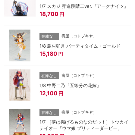
1/7 スカジ 昇進段階二ver.『アークナイツ』
18,700
円
壽屋（コトブキヤ）
在庫なし
1/8 島村卯月 パーティタイム・ゴールド
15,180
円
壽屋（コトブキヤ）
在庫なし
1/8 中野二乃『五等分の花嫁』
12,100
円
壽屋（コトブキヤ）
在庫なし
1/7 ［夢は掲げるものなのだっ！］トウカイ
テイオー『ウマ娘 プリティーダービー』