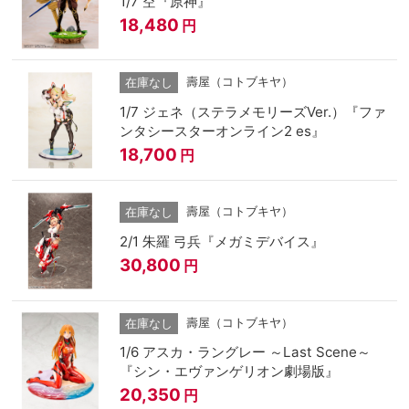
1/7 空『原神』
18,480
円
壽屋（コトブキヤ）
在庫なし
1/7 ジェネ（ステラメモリーズVer.）『ファ
ンタシースターオンライン2 es』
18,700
円
壽屋（コトブキヤ）
在庫なし
2/1 朱羅 弓兵『メガミデバイス』
30,800
円
壽屋（コトブキヤ）
在庫なし
1/6 アスカ・ラングレー ～Last Scene～
『シン・エヴァンゲリオン劇場版』
20,350
円