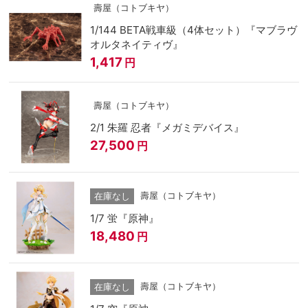
壽屋（コトブキヤ）
1/144 BETA戦車級（4体セット）『マブラヴ
オルタネイティヴ』
1,417
円
壽屋（コトブキヤ）
2/1 朱羅 忍者『メガミデバイス』
27,500
円
壽屋（コトブキヤ）
在庫なし
1/7 蛍『原神』
18,480
円
壽屋（コトブキヤ）
在庫なし