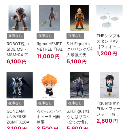
ナルト- 疾風
伝』
THEシンプル
在庫なし
在庫なし
在庫なし
スタンド×3
ROBOT魂 ＜
figma HEMET
S.H.Figuarts
【フィギュア
SIDE MS＞
NETHEL『FALSLANDER』
クリリン-地球
＆模型用】
1,200
円
MSM-04 アッ
人最強の男-
11,000
円
〈HEX〉タイ
ガイ ver.
『ドラゴンボ
6,100
5,100
円
円
プ
A.N.I.M.E.
ールＺ』
Figuarts mini
在庫なし
在庫なし
在庫なし
ヨル・フォー
GUNDAM
るかっぷ ハイ
S.H.Figuarts
ジャー -おで
UNIVERSE
キュー!! 日向
うちはサスケ
けけこーで-
2,800
円
ZGMF-X20A
翔陽
-全ての憎しみ
『SPY×FAMILY』
STRIKE
を背負う者-
3,100
3,500
5,600
円
円
円