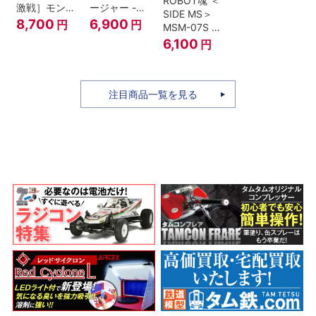
ROBOT魂 ＜
激戦］モンキ
ージャー -フ
SIDE MS＞
ー・D・ルフ
ォージャー家
8,700
6,900
円
円
MSM-07S シ
ィ -ギア4 三
のちち-
ャア専用ズゴ
6,100
円
船長 鬼ヶ島怪
『SPY×FAMILY』
ック ver.
物決戦-
A.N.I.M.E.
注目商品一覧を見る