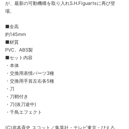
が、最新の可動機構を取り入れS.H.Figuartsに再び登
場。
■全高
約145mm
■材質
PVC、ABS製
■セット内容
・本体
・交換用表情パーツ3種
・交換用手首左右各5種
・刀
・刀鞘付き
・刀(抜刀途中)
・千鳥エフェクト
(C)岸本斉史 スコット／集英社・テレビ東京・ぴえろ