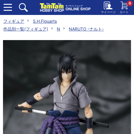
0
マイページ
カート
フィギュア
S.H.Figuarts
作品別一覧(フィギュア)
N
NARUTO -ナルト-