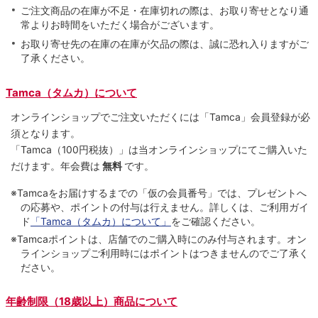
ご注文商品の在庫が不足・在庫切れの際は、お取り寄せとなり通
常よりお時間をいただく場合がございます。
お取り寄せ先の在庫の在庫が欠品の際は、誠に恐れ入りますがご
了承ください。
Tamca（タムカ）について
オンラインショップでご注⽂いただくには「Tamca」会員登録が必
須となります。
「Tamca
（100円税抜）
」は当オンラインショップにてご購⼊いた
だけます。
年会費は
無料
です。
※Tamcaをお届けするまでの「仮の会員番号」では、プレゼントへ
の応募や、ポイントの付与は⾏えません。詳しくは、ご利⽤ガイ
ド
「Tamca（タムカ）について」
をご確認ください。
※Tamcaポイントは、店舗でのご購⼊時にのみ付与されます。オン
ラインショップご利用時にはポイントはつきませんのでご了承く
ださい。
年齢制限（18歳以上）商品について