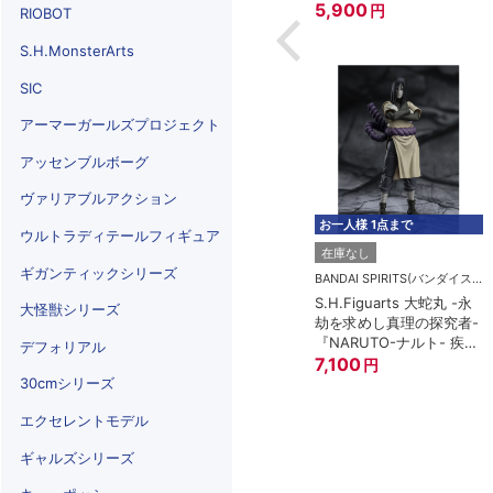
5,900
円
RIOBOT
S.H.MonsterArts
SIC
アーマーガールズプロジェクト
アッセンブルボーグ
ヴァリアブルアクション
お一人様 1点まで
ウルトラディテールフィギュア
在庫なし
ギガンティックシリーズ
BANDAI SPIRITS(バンダイスピリッツ)
S.H.Figuarts 大蛇丸 -永
大怪獣シリーズ
劫を求めし真理の探究者-
『NARUTO-ナルト- 疾風
デフォリアル
伝』
7,100
円
30cmシリーズ
エクセレントモデル
ギャルズシリーズ