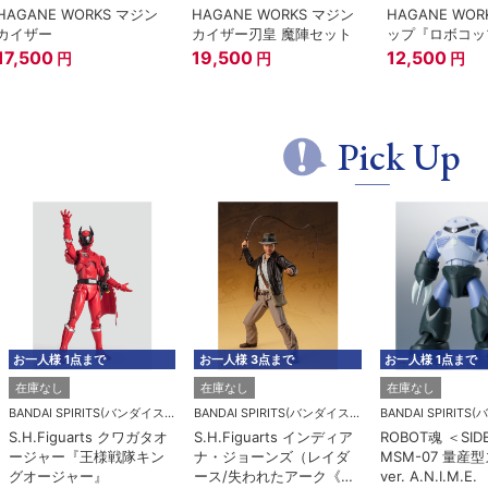
HAGANE WORKS マジン
HAGANE WORKS マジン
HAGANE WO
カイザー
カイザー刃皇 魔陣セット
ップ『ロボコッ
17,500
19,500
12,500
円
円
円
Pick Up
お一人様 1点まで
お一人様 3点まで
お一人様 1点まで
在庫なし
在庫なし
在庫なし
BANDAI SPIRITS(バンダイスピリッツ)
BANDAI SPIRITS(バンダイスピリッツ)
S.H.Figuarts クワガタオ
S.H.Figuarts インディア
ROBOT魂 ＜SID
ージャー『王様戦隊キン
ナ・ジョーンズ（レイダ
MSM-07 量産
グオージャー』
ース/失われたアーク《聖
ver. A.N.I.M.E.