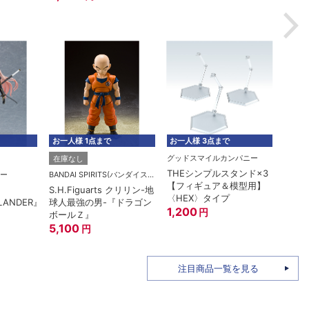
6,1
お一人様 1点まで
お一人様 3点まで
お一人
グッドスマイルカンパニー
在庫なし
在庫
THEシンプルスタンド×3
ー
BANDAI SPIRITS(バンダイスピリッツ)
【フィギュア＆模型用】
S.H.Figuarts クリリン-地
ROBO
〈HEX〉タイプ
LANDER』
球人最強の男-『ドラゴン
RX-7
1,200
円
ボールＺ』
A.N.
5,100
15th
7,6
円
注目商品一覧を見る