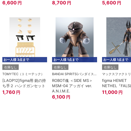
6,600
櫃》）
8,700
5,600
円
円
円
お一人様 3点まで
お一人様 1点まで
お一人様 1点まで
在庫なし
在庫なし
在庫なし
TOMYTEC（トミーテック）
BANDAI SPIRITS(バンダイスピリッツ)
マックスファクトリ
[LAOP12]figma用 銃の持
ROBOT魂 ＜SIDE MS＞
figma HEMET
ち手２ ハンドガンセット
MSM-04 アッガイ ver.
NETHEL『FALS
A.N.I.M.E.
1,760
11,000
円
円
6,100
円