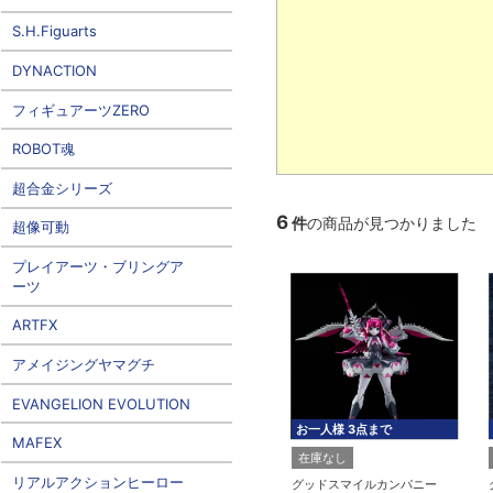
S.H.Figuarts
DYNACTION
フィギュアーツZERO
ROBOT魂
超合金シリーズ
6
件
の商品が見つかりました
超像可動
プレイアーツ・ブリングア
ーツ
ARTFX
アメイジングヤマグチ
EVANGELION EVOLUTION
お一人様 3点まで
MAFEX
在庫なし
リアルアクションヒーロー
グッドスマイルカンパニー