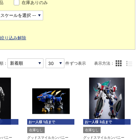
品
在庫ありのみ
絞り込み解除
順：
件ずつ表示
表示方法：
お一人様 1点まで
お一人様 3点まで
在庫なし
在庫なし
ンパニー
グッドスマイルカンパニー
グッドスマイルカンパニー