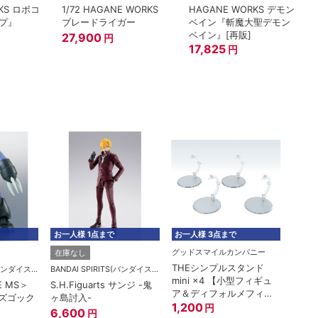
RKS ロボコ
1/72 HAGANE WORKS
HAGANE WORKS デモン
プ』
ブレードライガー
ベイン『斬魔大聖デモン
ベイン』[再販]
27,900
円
17,825
円
お一人様 1点まで
お一人様 3点まで
お一人
グッドスマイルカンパニー
在庫なし
在庫
THEシンプルスタンド
BANDAI SPIRITS(バンダイスピリッツ)
BANDAI SPIRITS(バンダイスピリッツ)
mini ×4 【小型フィギュ
E MS＞
S.H.Figuarts サンジ -鬼
ROBO
ア＆ディフォルメフィギ
型ズゴック
ヶ島討入-
MSM-
ュア用】
1,200
円
A.N.I
6,600
円