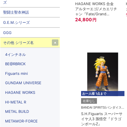
ズ
HAGANE WORKS 合金
アルターエゴ/メカエリチ
聖闘士聖衣神話
ャン『Fate/Grand
Order』
24,800
円
G.E.M.シリーズ
GGG
その他 シリーズ名
4インチネル
BE@RBRICK
Figuarts mini
GUNDAM UNIVERSE
HAGANE WORKS
お一人様 1点まで
在庫なし
HI-METAL R
BANDAI SPIRITS(バンダイスピリッツ)
METAL BUILD
S.H.Figuarts スーパーサ
イヤ人3 孫悟空『ドラゴ
METAMOR-FORCE
ンボールZ』