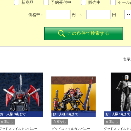
新商品
予約受付中
販売中
セール
円 ～
円
価格帯：
この条件で検索する
表示
お一人様 3点まで
お一人様 3点まで
お一人様 1点まで
在庫なし
在庫なし
在庫なし
グッドスマイルカンパニー
グッドスマイルカンパニー
グッドスマイルカ