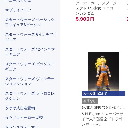
キューポッシュ
アーマーガールズプロジ
ェクト MS少女 ユニコー
サプライパーツ
ンガンダム
5,900
円
スター・ウォーズ ベーシック
フィギュア&ビークル
スター・ウォーズ 6インチフィ
ギュア
スター・ウォーズ 12インチフ
ィギュア
スター・ウォーズ ビッグフィ
ギュア
スター・ウォーズ ヴィンテー
ジコレクション
スター・ウォーズ レトロコレ
お一人様 1点まで
クション
在庫なし
BANDAI SPIRITS(バンダイスピリッツ)
タケヤ式自在置物
S.H.Figuarts スーパーサ
タツノコヒーローズFG
イヤ人3 孫悟空『ドラゴ
ンボールZ』
トランスフォーマー