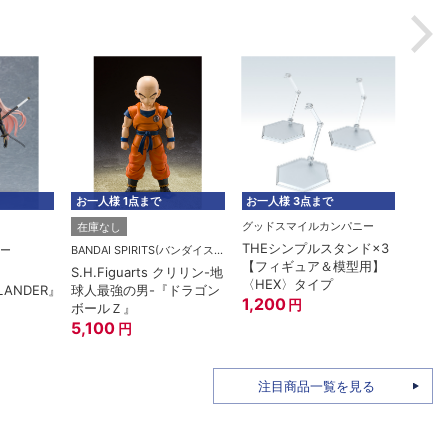
6,1
お一人様 1点まで
お一人様 3点まで
お一人
グッドスマイルカンパニー
在庫なし
在庫
THEシンプルスタンド×3
ー
BANDAI SPIRITS(バンダイスピリッツ)
【フィギュア＆模型用】
S.H.Figuarts クリリン-地
ROBO
〈HEX〉タイプ
LANDER』
球人最強の男-『ドラゴン
RX-7
1,200
円
ボールＺ』
A.N.
5,100
15th
7,6
円
注目商品一覧を見る