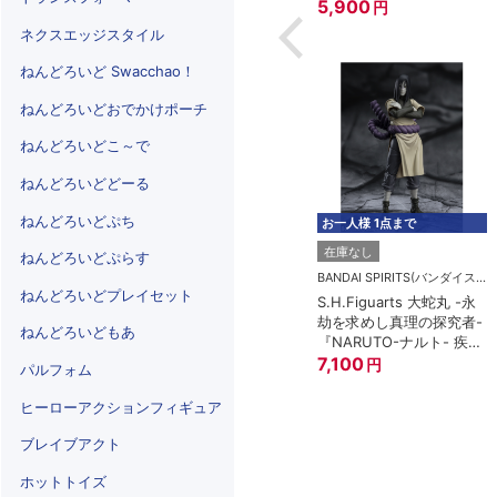
5,900
円
ネクスエッジスタイル
ねんどろいど Swacchao！
ねんどろいどおでかけポーチ
ねんどろいどこ～で
ねんどろいどどーる
ねんどろいどぷち
お一人様 1点まで
在庫なし
ねんどろいどぷらす
BANDAI SPIRITS(バンダイスピリッツ)
ねんどろいどプレイセット
S.H.Figuarts 大蛇丸 -永
劫を求めし真理の探究者-
ねんどろいどもあ
『NARUTO-ナルト- 疾風
伝』
7,100
円
パルフォム
ヒーローアクションフィギュア
ブレイブアクト
ホットトイズ