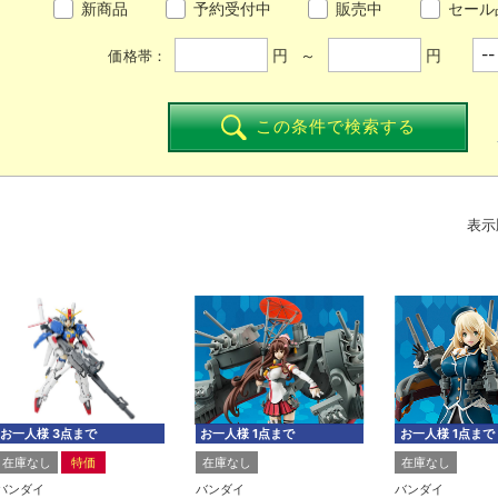
新商品
予約受付中
販売中
セール
円 ～
円
価格帯：
この条件で検索する
表示
お一人様 3点まで
お一人様 1点まで
お一人様 1点まで
在庫なし
特価
在庫なし
在庫なし
バンダイ
バンダイ
バンダイ