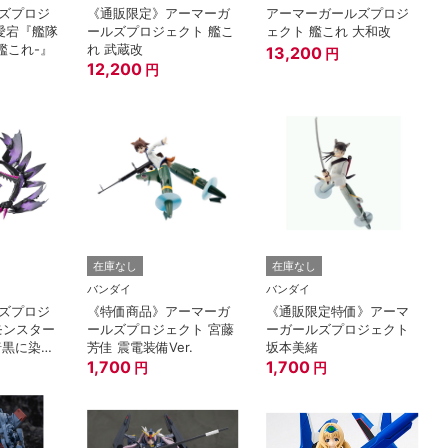
ズプロジ
《通販限定》アーマーガ
アーマーガールズプロジ
 愛宕『艦隊
ールズプロジェクト 艦こ
ェクト 艦これ 大和改
艦これ-』
れ 武蔵改
13,200
円
12,200
円
在庫なし
在庫なし
バンダイ
バンダイ
ズプロジ
《特価商品》アーマーガ
《通販限定特価》アーマ
 モンスター
ールズプロジェクト 宮藤
ーガールズプロジェクト
暗黒に染め
芳佳 震電装備Ver.
坂本美緒
1,700
1,700
円
円