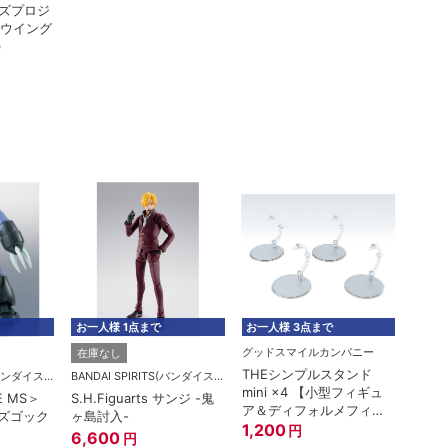
ズプロジ
 ウイング
)
お一人様 1点まで
お一人様 3点まで
お一人
グッドスマイルカンパニー
在庫なし
在庫
THEシンプルスタンド
BANDAI SPIRITS(バンダイスピリッツ)
BANDAI SPIRITS(バンダイスピリッツ)
mini ×4 【小型フィギュ
E MS＞
S.H.Figuarts サンジ -鬼
ROBO
ア＆ディフォルメフィギ
型ズゴック
ヶ島討入-
MSM-
ュア用】
1,200
円
A.N.I
6,600
円