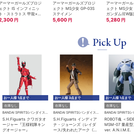
アーマーガールズプロジ
アーマーガールズプロジ
アーマーガール
ェクト IS インフィニッ
ェクト MS少女 GP-03S
ェクト MS少女
ト・ストラトス 甲龍×凰
ステイメン
ガンダム(EW版
鈴音
2,300
5,600
5,280
円
円
円
Pick Up
お一人様 1点まで
お一人様 3点まで
お一人様 1点まで
在庫なし
在庫なし
在庫なし
BANDAI SPIRITS(バンダイスピリッツ)
BANDAI SPIRITS(バンダイスピリッツ)
S.H.Figuarts クワガタオ
S.H.Figuarts インディア
ROBOT魂 ＜SID
ージャー『王様戦隊キン
ナ・ジョーンズ（レイダ
MSM-07 量産
グオージャー』
ース/失われたアーク《聖
ver. A.N.I.M.E.