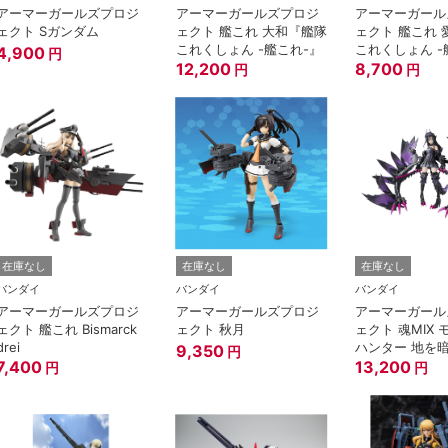
アーマーガールズプロジ
アーマーガールズプロジ
アーマーガール
ェクト Sガンダム
ェクト 艦これ 大和『艦隊
ェクト 艦これ
これくしょん -艦これ-』
これくしょん -
4,900
円
12,200
8,700
円
円
在庫なし
在庫なし
在庫なし
バンダイ
バンダイ
バンダイ
アーマーガールズプロジ
アーマーガールズプロジ
アーマーガール
ェクト 艦これ Bismarck
ェクト 秋月
ェクト 魂MIX
drei
ハンター 地を
9,350
円
7,400
し 黒蝕の竜姫
13,200
円
円