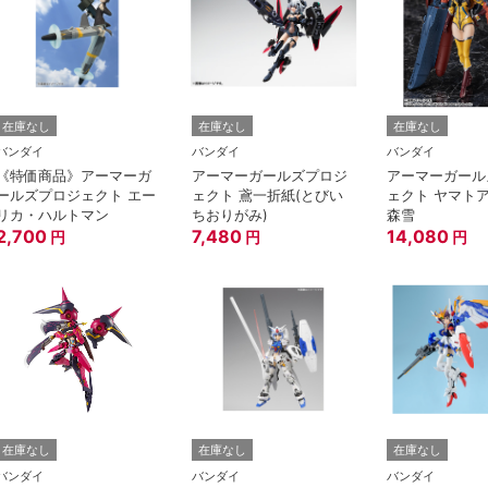
在庫なし
在庫なし
在庫なし
バンダイ
バンダイ
バンダイ
《特価商品》アーマーガ
アーマーガールズプロジ
アーマーガール
ールズプロジェクト エー
ェクト 鳶一折紙(とびい
ェクト ヤマト
リカ・ハルトマン
ちおりがみ)
森雪
2,700
7,480
14,080
円
円
円
在庫なし
在庫なし
在庫なし
バンダイ
バンダイ
バンダイ