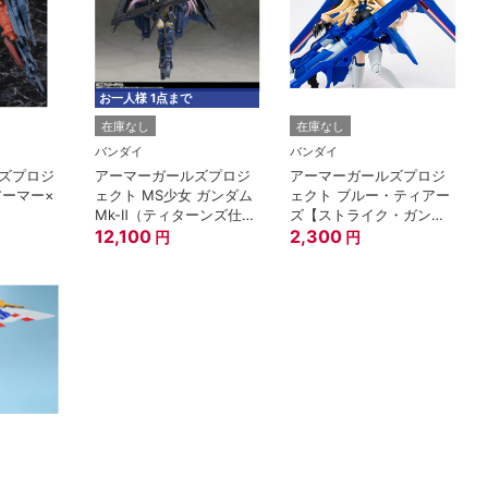
お一人様 1点まで
在庫なし
在庫なし
バンダイ
バンダイ
ズプロジ
アーマーガールズプロジ
アーマーガールズプロジ
アーマー×
ェクト MS少女 ガンダム
ェクト ブルー・ティアー
Mk-Ⅱ（ティターンズ仕
ズ【ストライク・ガンナ
様）
12,100
ー】×セシリア・オルコ
2,300
円
円
ット『IS<インフィニッ
ト・ストラトス>』