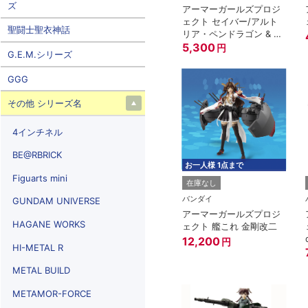
ズ
アーマーガールズプロジ
ェクト セイバー/アルト
聖闘士聖衣神話
リア・ペンドラゴン & 変
幻せし「約束された勝利
5,300
円
G.E.M.シリーズ
の剣」（ヴァリアブルエ
クスカリバ ー）
GGG
その他 シリーズ名
4インチネル
BE@RBRICK
お一人様 1点まで
Figuarts mini
在庫なし
バンダイ
GUNDAM UNIVERSE
アーマーガールズプロジ
HAGANE WORKS
ェクト 艦これ 金剛改二
12,200
円
HI-METAL R
METAL BUILD
METAMOR-FORCE