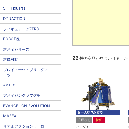
S.H.Figuarts
DYNACTION
フィギュアーツZERO
ROBOT魂
超合金シリーズ
22
件
の商品が見つかりました
超像可動
プレイアーツ・ブリングア
ーツ
ARTFX
アメイジングヤマグチ
EVANGELION EVOLUTION
お一人様 3点まで
MAFEX
在庫なし
特価
リアルアクションヒーロー
バンダイ