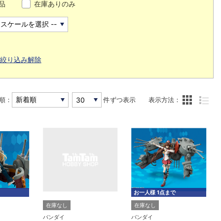
品
在庫ありのみ
絞り込み解除
順：
件ずつ表示
表示方法：
お一人様 1点まで
在庫なし
在庫なし
バンダイ
バンダイ