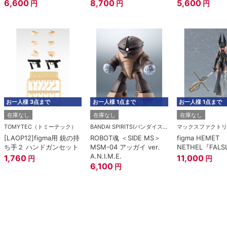
6,600
櫃》）
8,700
5,600
円
円
円
お一人様 3点まで
お一人様 1点まで
お一人様 1点まで
在庫なし
在庫なし
在庫なし
TOMYTEC（トミーテック）
BANDAI SPIRITS(バンダイスピリッツ)
マックスファクトリ
[LAOP12]figma用 銃の持
ROBOT魂 ＜SIDE MS＞
figma HEMET
ち手２ ハンドガンセット
MSM-04 アッガイ ver.
NETHEL『FALS
A.N.I.M.E.
1,760
11,000
円
円
6,100
円