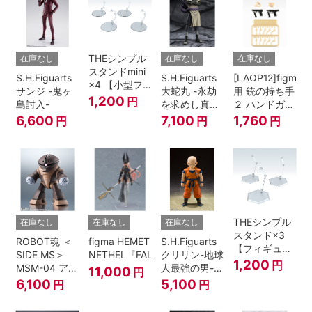
THEシンプル
在庫なし
在庫なし
在庫なし
スタンドmini
S.H.Figuarts
S.H.Figuarts
[LAOP12]figma
×4 【小型フ
サンジ -鬼ヶ
大蛇丸 -永劫
用 銃の持ち手
ィギュア＆デ
1,200
円
島討入-
を求めし真理
２ ハンドガン
ィフォルメフ
の探究者-
セット
6,600
7,100
1,760
円
円
円
ィギュア用】
『NARUTO-
ナルト- 疾風
伝』
THEシンプル
在庫なし
在庫なし
在庫なし
スタンド×3
ROBOT魂 ＜
figma HEMET
S.H.Figuarts
【フィギュア
SIDE MS＞
NETHEL『FALSLANDER』
クリリン-地球
＆模型用】
1,200
円
MSM-04 アッ
人最強の男-
11,000
円
〈HEX〉タイ
ガイ ver.
『ドラゴンボ
6,100
5,100
円
円
プ
A.N.I.M.E.
ールＺ』