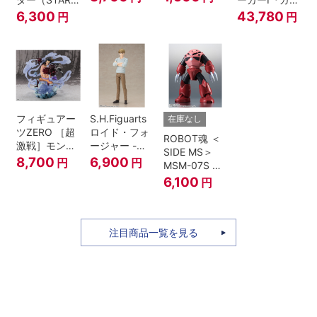
めしスーパー
WARS: Return
ルズ&パンツ
6,300
43,780
円
円
パワー-『ドラ
of the Jedi）
ァー』
ゴンボール
Z』
フィギュアー
S.H.Figuarts
在庫なし
ツZERO ［超
ロイド・フォ
ROBOT魂 ＜
激戦］モンキ
ージャー -フ
SIDE MS＞
ー・D・ルフ
ォージャー家
8,700
6,900
円
円
MSM-07S シ
ィ -ギア4 三
のちち-
ャア専用ズゴ
6,100
円
船長 鬼ヶ島怪
『SPY×FAMILY』
ック ver.
物決戦-
A.N.I.M.E.
注目商品一覧を見る