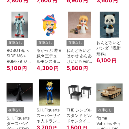
2,800
7,600
6,900
3,600
円
円
円
円
戦士ガンダム
ールZ』
第08MS小隊
地球連邦軍V-
SP09 一般兵
士＆連邦兵専
用バイク
ねんどろいど
在庫なし
在庫なし
在庫なし
パンダ『呪術
ROBOT魂 ＜
るかっぷ 遊☆
ねんどろいど
廻戦』
SIDE MS＞
戯☆王デュエ
はかせ あらゐ
6,100
円
RGM-79 ジム
ルモンスター
けいいちVer.
ver.
ズ ブラック・
『日常』
5,100
4,300
5,800
円
円
円
A.N.I.M.E.
マジシャン・
ガール
S.H.Figuarts
THE シンプル
在庫なし
在庫なし
スーパーサイ
スタンド ビル
S.H.Figuarts
figma
ヤ人トランク
ドオンタイプ
ダース･ベイ
Vehicles ティ
ス-その身に秘
(ブラック)
3,700
1,500
円
円
ダー（STAR
ーガーI『ガー