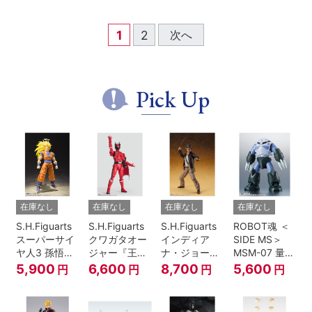
1
2
次へ
Pick Up
在庫なし
在庫なし
在庫なし
在庫なし
S.H.Figuarts
S.H.Figuarts
S.H.Figuarts
ROBOT魂 ＜
スーパーサイ
クワガタオー
インディア
SIDE MS＞
ヤ人3 孫悟空
ジャー『王様
ナ・ジョーン
MSM-07 量産
『ドラゴンボ
戦隊キングオ
ズ（レイダー
型ズゴック
5,900
6,600
8,700
5,600
円
円
円
円
ールZ』
ージャー』
ス/失われたア
ver.
ーク《聖
A.N.I.M.E.
櫃》）