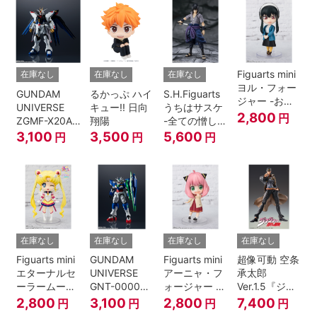
Figuarts mini
在庫なし
在庫なし
在庫なし
ヨル・フォー
GUNDAM
るかっぷ ハイ
S.H.Figuarts
ジャー -おで
UNIVERSE
キュー!! 日向
うちはサスケ
けけこーで-
2,800
円
ZGMF-X20A
翔陽
-全ての憎しみ
『SPY×FAMILY』
STRIKE
を背負う者-
3,100
3,500
5,600
円
円
円
FREEDOM
『NARUTO -
GUNDAM
ナルト- 疾風
伝』
在庫なし
在庫なし
在庫なし
在庫なし
Figuarts mini
GUNDAM
Figuarts mini
超像可動 空条
エターナルセ
UNIVERSE
アーニャ・フ
承太郎
ーラームーン-
GNT-0000
ォージャー -
Ver.1.5『ジョ
Cosmos
00 QAN[T]
おでけけこー
ジョの奇妙な
2,800
3,100
2,800
7,400
円
円
円
円
edition-『美
で-
冒険 第3部』