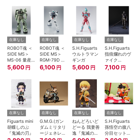
少女戦士セー
『SPY×FAMILY』
ラームーン
Cosmos』
在庫なし
在庫なし
在庫なし
在庫なし
ROBOT魂 ＜
ROBOT魂 ＜
S.H.Figuarts
S.H.Figuarts
SIDE MS＞
SIDE MS＞
ウルトラマン
指痕爛れのヴ
MS-06 量産
RGM-79D ジ
ギンガ
ァイク
型ザク ver.
ム寒冷地仕様
『ELDEN
5,600
6,100
5,600
7,100
円
円
円
円
A.N.I.M.E.
ver.
RING』
A.N.I.M.E.
在庫なし
在庫なし
在庫なし
在庫なし
Figuarts mini
G.M.G.(ガン
ねんどろいど
S.H.Figuarts
胡蝶しのぶ
ダムミリタリ
どーる 我妻善
孫悟空の腹八
『鬼滅の刃』
ージェネレー
逸『鬼滅の
分目セット
ション） 機動
刃』
『ドラゴンボ