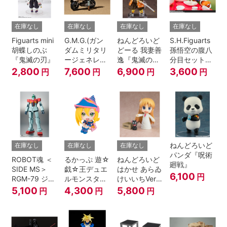
在庫なし
在庫なし
在庫なし
在庫なし
Figuarts mini
G.M.G.(ガン
ねんどろいど
S.H.Figuarts
胡蝶しのぶ
ダムミリタリ
どーる 我妻善
孫悟空の腹八
『鬼滅の刃』
ージェネレー
逸『鬼滅の
分目セット
ション） 機動
刃』
『ドラゴンボ
2,800
7,600
6,900
3,600
円
円
円
円
戦士ガンダム
ールZ』
第08MS小隊
地球連邦軍V-
SP09 一般兵
士＆連邦兵専
用バイク
ねんどろいど
在庫なし
在庫なし
在庫なし
パンダ『呪術
ROBOT魂 ＜
るかっぷ 遊☆
ねんどろいど
廻戦』
SIDE MS＞
戯☆王デュエ
はかせ あらゐ
6,100
円
RGM-79 ジム
ルモンスター
けいいちVer.
ver.
ズ ブラック・
『日常』
5,100
4,300
5,800
円
円
円
A.N.I.M.E.
マジシャン・
ガール