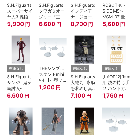
S.H.Figuarts
S.H.Figuarts
S.H.Figuarts
ROBOT魂 ＜
スーパーサイ
クワガタオー
インディア
SIDE MS＞
ヤ人3 孫悟空
ジャー『王様
ナ・ジョーン
MSM-07 量産
『ドラゴンボ
戦隊キングオ
ズ（レイダー
型ズゴック
5,900
6,600
8,700
5,600
円
円
円
円
ールZ』
ージャー』
ス/失われたア
ver.
ーク《聖
A.N.I.M.E.
櫃》）
THEシンプル
在庫なし
在庫なし
在庫なし
スタンドmini
S.H.Figuarts
S.H.Figuarts
[LAOP12]figma
×4 【小型フ
サンジ -鬼ヶ
大蛇丸 -永劫
用 銃の持ち手
ィギュア＆デ
1,200
円
島討入-
を求めし真理
２ ハンドガン
ィフォルメフ
の探究者-
セット
6,600
7,100
1,760
円
円
円
ィギュア用】
『NARUTO-
ナルト- 疾風
伝』