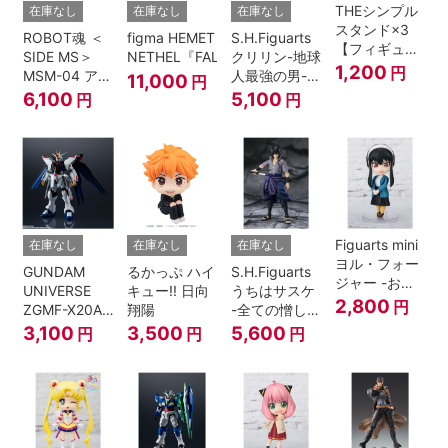
THEシンプル
在庫なし
在庫なし
在庫なし
スタンド×3
ROBOT魂 ＜
figma HEMET
S.H.Figuarts
【フィギュア
SIDE MS＞
NETHEL『FALSLANDER』
クリリン-地球
＆模型用】
1,200
円
MSM-04 アッ
人最強の男-
11,000
円
〈HEX〉タイ
ガイ ver.
『ドラゴンボ
6,100
5,100
円
円
プ
A.N.I.M.E.
ールＺ』
Figuarts mini
在庫なし
在庫なし
在庫なし
ヨル・フォー
GUNDAM
るかっぷ ハイ
S.H.Figuarts
ジャー -おで
UNIVERSE
キュー!! 日向
うちはサスケ
けけこーで-
2,800
円
ZGMF-X20A
翔陽
-全ての憎しみ
『SPY×FAMILY』
STRIKE
を背負う者-
3,100
3,500
5,600
円
円
円
FREEDOM
『NARUTO -
GUNDAM
ナルト- 疾風
伝』