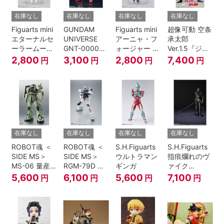
在庫なし
在庫なし
在庫なし
在庫なし
Figuarts mini
GUNDAM
Figuarts mini
超像可動 空条
エターナルセ
UNIVERSE
アーニャ・フ
承太郎
ーラームーン-
GNT-0000
ォージャー -
Ver.1.5『ジョ
Cosmos
00 QAN[T]
おでけけこー
ジョの奇妙な
2,800
3,100
2,800
7,400
円
円
円
円
edition-『美
で-
冒険 第3部』
少女戦士セー
『SPY×FAMILY』
ラームーン
Cosmos』
在庫なし
在庫なし
在庫なし
在庫なし
ROBOT魂 ＜
ROBOT魂 ＜
S.H.Figuarts
S.H.Figuarts
SIDE MS＞
SIDE MS＞
ウルトラマン
指痕爛れのヴ
MS-06 量産
RGM-79D ジ
ギンガ
ァイク
型ザク ver.
ム寒冷地仕様
『ELDEN
5,600
6,100
5,600
7,100
円
円
円
円
A.N.I.M.E.
ver.
RING』
A.N.I.M.E.