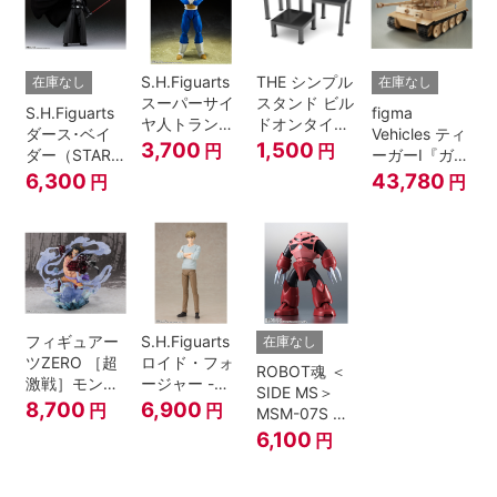
S.H.Figuarts
THE シンプル
在庫なし
在庫なし
スーパーサイ
スタンド ビル
S.H.Figuarts
figma
ヤ人トランク
ドオンタイプ
ダース･ベイ
Vehicles ティ
ス-その身に秘
(ブラック)
3,700
1,500
円
円
ダー（STAR
ーガーI『ガー
めしスーパー
WARS: Return
ルズ&パンツ
6,300
43,780
円
円
パワー-『ドラ
of the Jedi）
ァー』
ゴンボール
Z』
フィギュアー
S.H.Figuarts
在庫なし
ツZERO ［超
ロイド・フォ
ROBOT魂 ＜
激戦］モンキ
ージャー -フ
SIDE MS＞
ー・D・ルフ
ォージャー家
8,700
6,900
円
円
MSM-07S シ
ィ -ギア4 三
のちち-
ャア専用ズゴ
6,100
円
船長 鬼ヶ島怪
『SPY×FAMILY』
ック ver.
物決戦-
A.N.I.M.E.