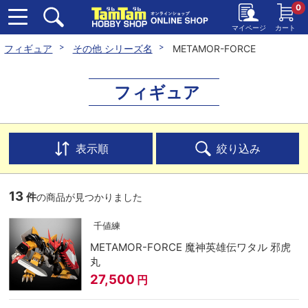
0
マイページ
カート
フィギュア
その他 シリーズ名
METAMOR-FORCE
フィギュア
表示順
絞り込み
13
件
の商品が見つかりました
千値練
METAMOR-FORCE 魔神英雄伝ワタル 邪虎
丸
27,500
円