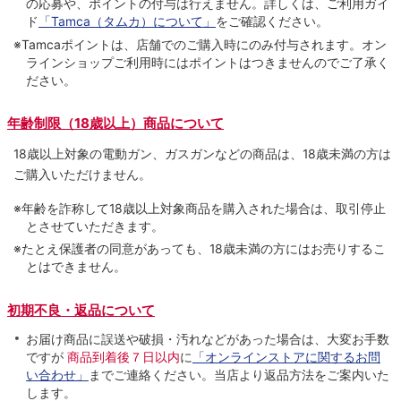
の応募や、ポイントの付与は⾏えません。詳しくは、ご利⽤ガイ
ド
「Tamca（タムカ）について」
をご確認ください。
※Tamcaポイントは、店舗でのご購⼊時にのみ付与されます。オン
ラインショップご利用時にはポイントはつきませんのでご了承く
ださい。
年齢制限（18歳以上）商品について
18歳以上対象の電動ガン、ガスガンなどの商品は、18歳未満の方は
ご購入いただけません。
※年齢を詐称して18歳以上対象商品を購入された場合は、取引停止
とさせていただきます。
※たとえ保護者の同意があっても、18歳未満の方にはお売りするこ
とはできません。
初期不良・返品について
お届け商品に誤送や破損・汚れなどがあった場合は、大変お手数
ですが
商品到着後７日以内
に
「オンラインストアに関するお問
い合わせ」
までご連絡ください。当店より返品方法をご案内いた
します。