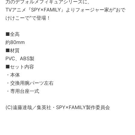
力のデフォルメフィギュアシリーズに、
TVアニメ『SPY×FAMILY』よりフォージャー家が”おで
けけこーで"で登場！
■全高
約80mm
■材質
PVC、ABS製
■セット内容
・本体
・交換用腕パーツ左右
・専用台座一式
(C)遠藤達哉／集英社・SPY×FAMILY製作委員会