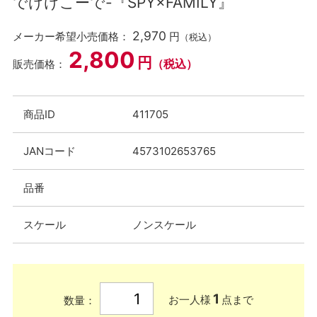
でけけこーで-『SPY×FAMILY』
2,970
メーカー希望小売価格：
円
（税込）
2,800
円
（税込）
販売価格：
商品ID
411705
JANコード
4573102653765
品番
スケール
ノンスケール
1
お一人様
点まで
数量：