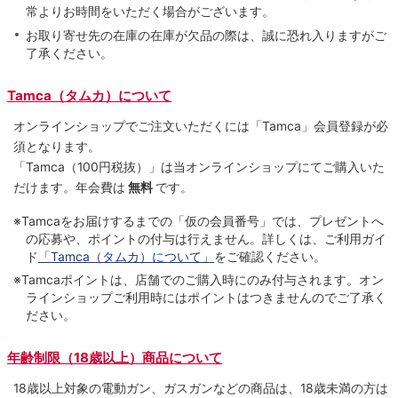
常よりお時間をいただく場合がございます。
お取り寄せ先の在庫の在庫が欠品の際は、誠に恐れ入りますがご
了承ください。
Tamca（タムカ）について
オンラインショップでご注⽂いただくには「Tamca」会員登録が必
須となります。
「Tamca
（100円税抜）
」は当オンラインショップにてご購⼊いた
だけます。
年会費は
無料
です。
※Tamcaをお届けするまでの「仮の会員番号」では、プレゼントへ
の応募や、ポイントの付与は⾏えません。詳しくは、ご利⽤ガイ
ド
「Tamca（タムカ）について」
をご確認ください。
※Tamcaポイントは、店舗でのご購⼊時にのみ付与されます。オン
ラインショップご利用時にはポイントはつきませんのでご了承く
ださい。
年齢制限（18歳以上）商品について
18歳以上対象の電動ガン、ガスガンなどの商品は、18歳未満の方は