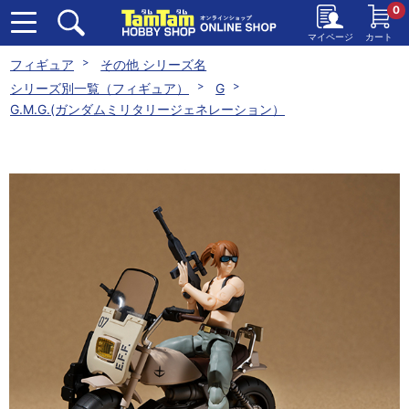
0
マイページ
カート
フィギュア
その他 シリーズ名
シリーズ別一覧（フィギュア）
G
G.M.G.(ガンダムミリタリージェネレーション）