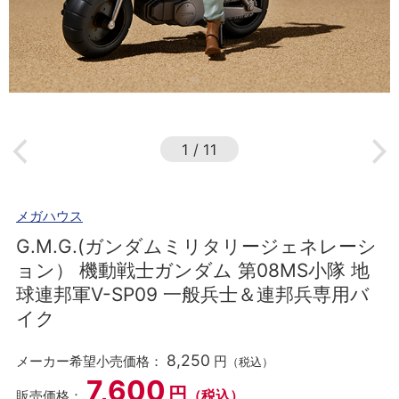
1
/
11
メガハウス
G.M.G.(ガンダムミリタリージェネレーシ
ョン） 機動戦士ガンダム 第08MS小隊 地
球連邦軍V-SP09 一般兵士＆連邦兵専用バ
イク
8,250
メーカー希望小売価格：
円
（税込）
7,600
円
（税込）
販売価格：