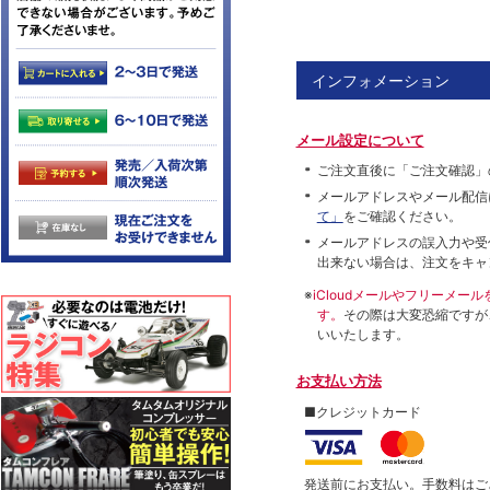
インフォメーション
メール設定について
ご注文直後に「ご注文確認」
メールアドレスやメール配信
て」
をご確認ください。
メールアドレスの誤入力や受
出来ない場合は、注文をキャ
※
iCloudメールやフリーメ
す。
その際は大変恐縮ですが
いいたします。
お支払い方法
■クレジットカード
発送前にお支払い。手数料はご