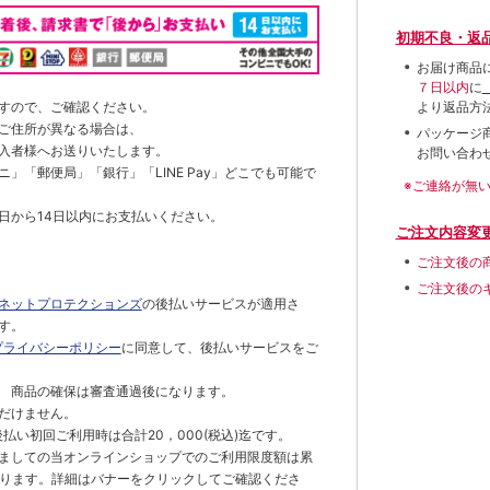
初期不良・返
お届け商品
７日以内
に
すので、ご確認ください。
より返品方
ご住所が異なる場合は、
パッケージ
入者様へお送りいたします。
お問い合わ
」「郵便局」「銀行」「LINE Pay」どこでも可能で
※ご連絡が無
日から14日以内にお支払いください。
ご注文内容変
ご注文後の
ご注文後の
ネットプロテクションズ
の後払いサービスが適用さ
す。
プライバシーポリシー
に同意して、後払いサービスをご
 商品の確保は審査通過後になります。
だけません。
払い初回ご利用時は合計20，000(税込)迄です。
ましての当オンラインショップでのご利用限度額は累
でとなります。詳細はバナーをクリックしてご確認くださ