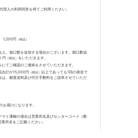
代理人の利用同意を得てご利用ください。
）
】
1,200円
（税込）
合上、個口数を追加する場合がございます。個口数追
 円
をいただきます。
（税込）
ルにてご確認のご連絡をさせていただきます。
計が15,000円
以上であっても1回の発送で
（税込）
合は、都度送料及び代引手数料をご請求させていただ
のお届けになります。
ヤマト運輸の場合は営業所名及びセンターコード（数
営業所名をご記載ください。