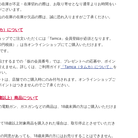
の在庫が不足・在庫切れの際は、お取り寄せとなり通常よりお時間をい
がございます。
先の在庫の在庫が欠品の際は、誠に恐れ入りますがご了承ください。
ムカ）について
ョップでご注⽂いただくには「Tamca」会員登録が必須となります。
00円税抜）
」は当オンラインショップにてご購⼊いただけます。
です。
をお届けするまでの「仮の会員番号」では、プレゼントへの応募や、ポイン
⾏えません。詳しくは、ご利⽤ガイド
「Tamca（タムカ）について」
を
さい。
ポイントは、店舗でのご購⼊時にのみ付与されます。オンラインショップご
ポイントはつきませんのでご了承ください。
歳以上）商品について
象の電動ガン、ガスガンなどの商品は、18歳未満の方はご購入いただけま
して18歳以上対象商品を購入された場合は、取引停止とさせていただき
者の同意があっても、18歳未満の方にはお売りすることはできません。