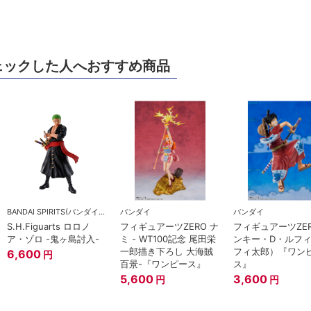
ェックした人へおすすめ商品
BANDAI SPIRITS(バンダイスピリッツ)
バンダイ
バンダイ
S.H.Figuarts ロロノ
フィギュアーツZERO ナ
フィギュアーツZER
ア・ゾロ -鬼ヶ島討入-
ミ - WT100記念 尾田栄
ンキー・D・ルフ
一郎描き下ろし 大海賊
フィ太郎）『ワン
6,600
円
百景-『ワンピース』
ス』
5,600
3,600
円
円