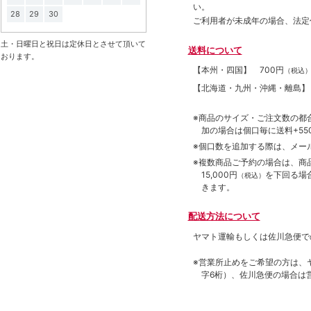
い。
28
29
30
ご利用者が未成年の場合、法定
土・日曜日と祝日は定休日とさせて頂いて
送料について
おります。
【本州・四国】
700円
（税込
【北海道・九州・沖縄・離島
※商品のサイズ・ご注文数の都
加の場合は個口毎に送料+550
※個口数を追加する際は、メー
※複数商品ご予約の場合は、商品合
15,000円
を下回る場
（税込）
きます。
配送方法について
ヤマト運輸もしくは佐川急便で
※営業所止めをご希望の方は、
字6桁）、佐川急便の場合は