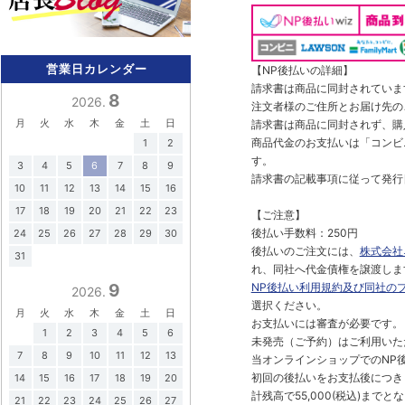
営業日カレンダー
【NP後払いの詳細】
請求書は商品に同封されていま
8
2026.
注文者様のご住所とお届け先の
月
火
水
木
金
土
日
請求書は商品に同封されず、購
商品代金のお支払いは「コンビニ
1
2
す。
3
4
5
6
7
8
9
請求書の記載事項に従って発行
10
11
12
13
14
15
16
17
18
19
20
21
22
23
【ご注意】
後払い手数料：250円
24
25
26
27
28
29
30
後払いのご注文には、
株式会社
31
れ、同社へ代金債権を譲渡しま
NP後払い利用規約及び同社の
9
2026.
選択ください。
月
火
水
木
金
土
日
お支払いには審査が必要です。
1
2
3
4
5
6
未発売（ご予約）はご利用いた
7
8
9
10
11
12
13
当オンラインショップでのNP後
初回の後払いをお支払後につき
14
15
16
17
18
19
20
計残高で55,000(税込)ま
21
22
23
24
25
26
27