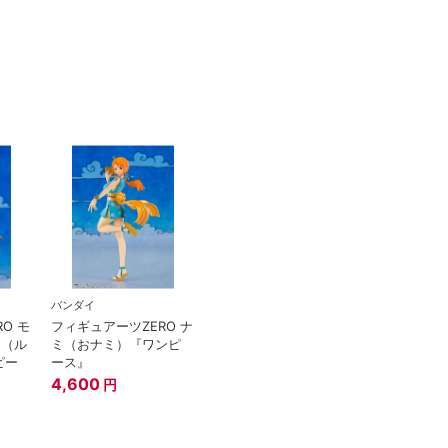
バンダイ
O モ
フィギュアーツZERO ナ
ィ（ル
ミ（おナミ）『ワンピ
ピー
ース』
4,600
円