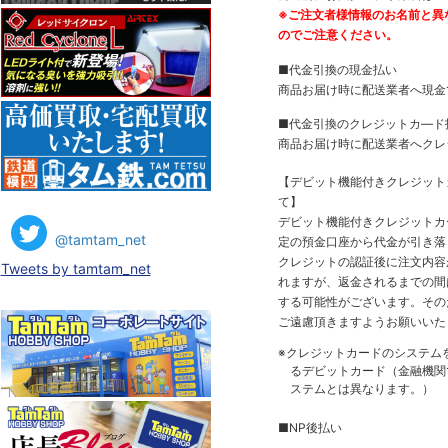
※ご注文者様情報のお名前と異
のでご注意ください。
■代金引換の現金払い
商品お届け時に配送業者へ現金
■代金引換のクレジットカ―ド
商品お届け時に配送業者へクレ
【デビット機能付きクレジッ
て】
デビット機能付きクレジットカ
@tamtam_net
定の預金口座から代金が引き落
クレジットの認証後に注文内容
Tweets by tamtam_net
れますが、返金されるまでの間
する可能性がございます。その
ご遠慮頂きますようお願いいた
※クレジットカードのシステム
るデビットカード（金融機関で
ステムとは異なります。）
■NP後払い