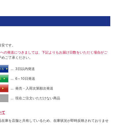
目安です。
島への発送につきましては、下記よりもお届け日数をいただく場合がご
予めご了承ください。
… 3日以内発送
れる
… 6～10日発送
る
… 発売・入荷次第順次発送
る
… 現在ご注文いただけない商品
し
いて
品在庫を店舗と共有しているため、在庫状況が即時反映されておりませ