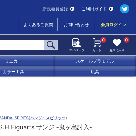
新規会員登録
ご利用ガイド
よくあるご質問
お問い合わせ
会員ログイン
0
0
マイページ
カート
お気に入り
ミニカー
スケールプラモデル
カラー工具
玩具
BANDAI SPIRITS(バンダイスピリッツ)
S.H.Figuarts サンジ -鬼ヶ島討入-