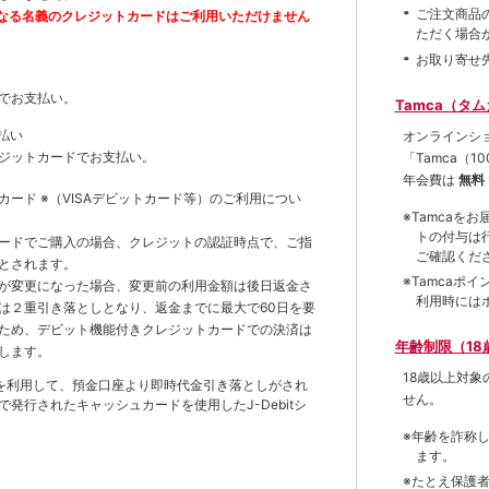
ご注文商品
なる名義のクレジットカードはご利用いただけません
ただく場合
お取り寄せ
でお支払い。
Tamca（タ
払い
オンラインシ
ジットカードでお支払い。
「Tamca
（1
年会費は
無料
トカード
※（VISAデビットカード等）
のご利用につい
※Tamca
トの付与は
ードでご購入の場合、クレジットの認証時点で、ご指
ご確認くだ
とされます。
※Tamca
が変更になった場合、変更前の利用金額は後日返金さ
利用時には
は２重引き落としとなり、返金までに最大で60日を要
ため、デビット機能付きクレジットカードでの決済は
年齢制限（18
します。
18歳以上対
を利用して、預金口座より即時代金引き落としがされ
せん。
発行されたキャッシュカードを使用したJ-Debitシ
※年齢を詐称
ます。
※たとえ保護