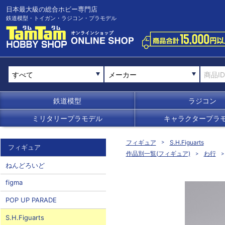
日本最大級の総合ホビー専門店
鉄道模型・トイガン・ラジコン・プラモデル
メーカー
鉄道模型
ラジコン
ミリタリープラモデル
キャラクタープラ
フィギュア
S.H.Figuarts
フィギュア
作品別一覧(フィギュア)
わ行
ねんどろいど
figma
POP UP PARADE
S.H.Figuarts