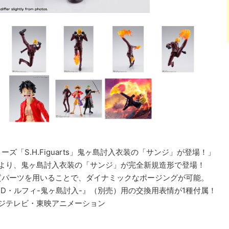
ズ「S.H.Figuarts」鬼ヶ島討入衣装の「サンジ」が登場！」
CE』より、鬼ヶ島討入衣装の「サンジ」が完全新規造形で登場！
質パーツを用いることで、ダイナミックなポージングが可能。
ンキー・D・ルフィ-鬼ヶ島討入-』（別売）用の交換用表情が1種付属！
ジテレビ・東映アニメーション