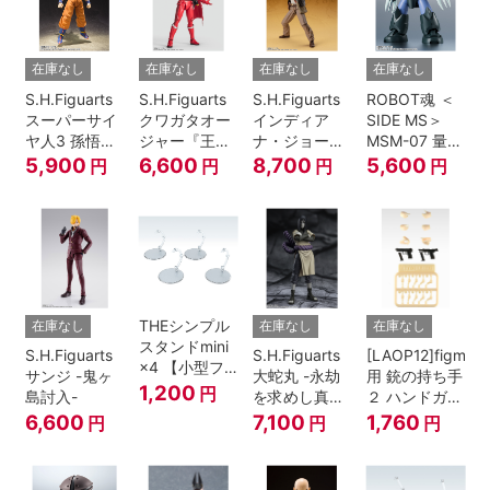
在庫なし
在庫なし
在庫なし
在庫なし
S.H.Figuarts
S.H.Figuarts
S.H.Figuarts
ROBOT魂 ＜
スーパーサイ
クワガタオー
インディア
SIDE MS＞
ヤ人3 孫悟空
ジャー『王様
ナ・ジョーン
MSM-07 量産
『ドラゴンボ
戦隊キングオ
ズ（レイダー
型ズゴック
5,900
6,600
8,700
5,600
円
円
円
円
ールZ』
ージャー』
ス/失われたア
ver.
ーク《聖
A.N.I.M.E.
櫃》）
THEシンプル
在庫なし
在庫なし
在庫なし
スタンドmini
S.H.Figuarts
S.H.Figuarts
[LAOP12]figma
×4 【小型フ
サンジ -鬼ヶ
大蛇丸 -永劫
用 銃の持ち手
ィギュア＆デ
1,200
円
島討入-
を求めし真理
２ ハンドガン
ィフォルメフ
の探究者-
セット
6,600
7,100
1,760
円
円
円
ィギュア用】
『NARUTO-
ナルト- 疾風
伝』