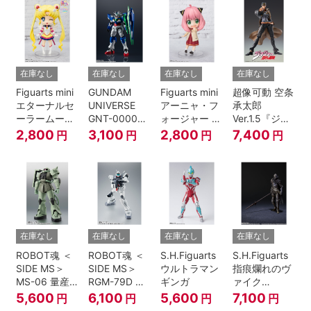
伝』
在庫なし
在庫なし
在庫なし
在庫なし
Figuarts mini
GUNDAM
Figuarts mini
超像可動 空条
エターナルセ
UNIVERSE
アーニャ・フ
承太郎
ーラームーン-
GNT-0000
ォージャー -
Ver.1.5『ジョ
Cosmos
00 QAN[T]
おでけけこー
ジョの奇妙な
2,800
3,100
2,800
7,400
円
円
円
円
edition-『美
で-
冒険 第3部』
少女戦士セー
『SPY×FAMILY』
ラームーン
Cosmos』
在庫なし
在庫なし
在庫なし
在庫なし
ROBOT魂 ＜
ROBOT魂 ＜
S.H.Figuarts
S.H.Figuarts
SIDE MS＞
SIDE MS＞
ウルトラマン
指痕爛れのヴ
MS-06 量産
RGM-79D ジ
ギンガ
ァイク
型ザク ver.
ム寒冷地仕様
『ELDEN
5,600
6,100
5,600
7,100
円
円
円
円
A.N.I.M.E.
ver.
RING』