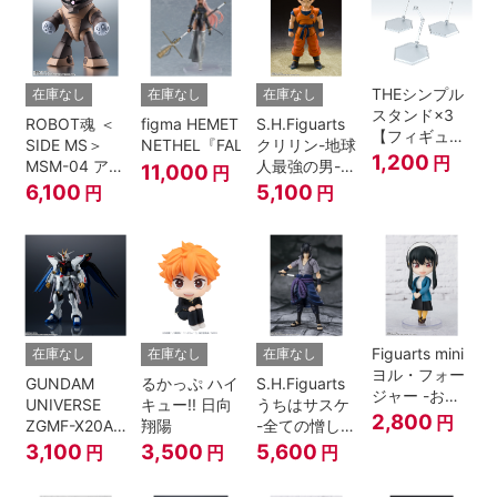
THEシンプル
在庫なし
在庫なし
在庫なし
スタンド×3
ROBOT魂 ＜
figma HEMET
S.H.Figuarts
【フィギュア
SIDE MS＞
NETHEL『FALSLANDER』
クリリン-地球
＆模型用】
1,200
円
MSM-04 アッ
人最強の男-
11,000
円
〈HEX〉タイ
ガイ ver.
『ドラゴンボ
6,100
5,100
円
円
プ
A.N.I.M.E.
ールＺ』
Figuarts mini
在庫なし
在庫なし
在庫なし
ヨル・フォー
GUNDAM
るかっぷ ハイ
S.H.Figuarts
ジャー -おで
UNIVERSE
キュー!! 日向
うちはサスケ
けけこーで-
2,800
円
ZGMF-X20A
翔陽
-全ての憎しみ
『SPY×FAMILY』
STRIKE
を背負う者-
3,100
3,500
5,600
円
円
円
FREEDOM
『NARUTO -
GUNDAM
ナルト- 疾風