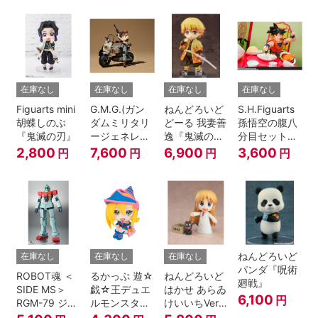
A.N.I.M.E.
在庫なし
在庫なし
在庫なし
在庫なし
Figuarts mini
G.M.G.(ガン
ねんどろいど
S.H.Figuarts
胡蝶しのぶ
ダムミリタリ
どーる 我妻善
孫悟空の腹八
『鬼滅の刃』
ージェネレー
逸『鬼滅の
分目セット
ション） 機動
刃』
『ドラゴンボ
2,800
7,600
6,900
3,600
円
円
円
円
戦士ガンダム
ールZ』
第08MS小隊
地球連邦軍V-
SP09 一般兵
士＆連邦兵専
用バイク
ねんどろいど
在庫なし
在庫なし
在庫なし
パンダ『呪術
ROBOT魂 ＜
るかっぷ 遊☆
ねんどろいど
廻戦』
SIDE MS＞
戯☆王デュエ
はかせ あらゐ
6,100
円
RGM-79 ジム
ルモンスター
けいいちVer.
ver.
ズ ブラック・
『日常』