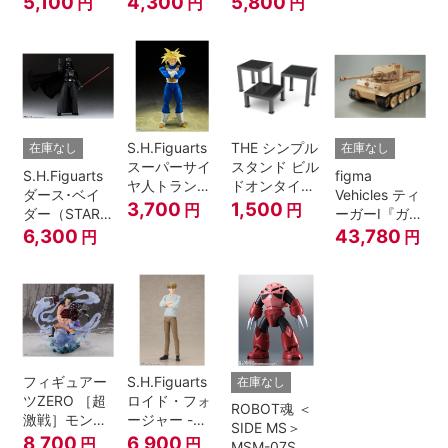
5,100
4,300
5,800
円
円
円
A.N.I.M.E.
マジシャン・
ガール
S.H.Figuarts
THE シンプル
在庫なし
在庫なし
スーパーサイ
スタンド ビル
S.H.Figuarts
figma
ヤ人トランク
ドオンタイプ
ダース･ベイ
Vehicles ティ
ス-その身に秘
(ブラック)
3,700
1,500
円
円
ダー（STAR
ーガーI『ガー
めしスーパー
WARS: Return
ルズ&パンツ
6,300
43,780
円
円
パワー-『ドラ
of the Jedi）
ァー』
ゴンボール
Z』
フィギュアー
S.H.Figuarts
在庫なし
ツZERO ［超
ロイド・フォ
ROBOT魂 ＜
激戦］モンキ
ージャー -フ
SIDE MS＞
ー・D・ルフ
ォージャー家
8,700
6,900
円
円
MSM-07S シ