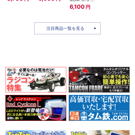
ィ -ギア4 三
のちち-
ャア専用ズゴ
6,100
円
船長 鬼ヶ島怪
『SPY×FAMILY』
ック ver.
物決戦-
A.N.I.M.E.
注目商品一覧を見る