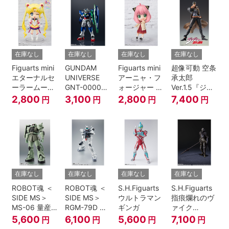
伝』
在庫なし
在庫なし
在庫なし
在庫なし
Figuarts mini
GUNDAM
Figuarts mini
超像可動 空条
エターナルセ
UNIVERSE
アーニャ・フ
承太郎
ーラームーン-
GNT-0000
ォージャー -
Ver.1.5『ジョ
Cosmos
00 QAN[T]
おでけけこー
ジョの奇妙な
2,800
3,100
2,800
7,400
円
円
円
円
edition-『美
で-
冒険 第3部』
少女戦士セー
『SPY×FAMILY』
ラームーン
Cosmos』
在庫なし
在庫なし
在庫なし
在庫なし
ROBOT魂 ＜
ROBOT魂 ＜
S.H.Figuarts
S.H.Figuarts
SIDE MS＞
SIDE MS＞
ウルトラマン
指痕爛れのヴ
MS-06 量産
RGM-79D ジ
ギンガ
ァイク
型ザク ver.
ム寒冷地仕様
『ELDEN
5,600
6,100
5,600
7,100
円
円
円
円
A.N.I.M.E.
ver.
RING』