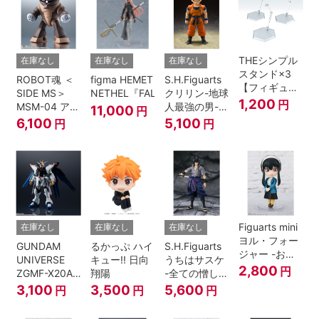
THEシンプル
在庫なし
在庫なし
在庫なし
スタンド×3
ROBOT魂 ＜
figma HEMET
S.H.Figuarts
【フィギュア
SIDE MS＞
NETHEL『FALSLANDER』
クリリン-地球
＆模型用】
1,200
円
MSM-04 アッ
人最強の男-
11,000
円
〈HEX〉タイ
ガイ ver.
『ドラゴンボ
6,100
5,100
円
円
プ
A.N.I.M.E.
ールＺ』
Figuarts mini
在庫なし
在庫なし
在庫なし
ヨル・フォー
GUNDAM
るかっぷ ハイ
S.H.Figuarts
ジャー -おで
UNIVERSE
キュー!! 日向
うちはサスケ
けけこーで-
2,800
円
ZGMF-X20A
翔陽
-全ての憎しみ
『SPY×FAMILY』
STRIKE
を背負う者-
3,100
3,500
5,600
円
円
円
FREEDOM
『NARUTO -
GUNDAM
ナルト- 疾風