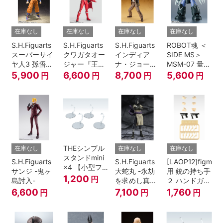
在庫なし
在庫なし
在庫なし
在庫なし
S.H.Figuarts
S.H.Figuarts
S.H.Figuarts
ROBOT魂 ＜
スーパーサイ
クワガタオー
インディア
SIDE MS＞
ヤ人3 孫悟空
ジャー『王様
ナ・ジョーン
MSM-07 量産
『ドラゴンボ
戦隊キングオ
ズ（レイダー
型ズゴック
5,900
6,600
8,700
5,600
円
円
円
円
ールZ』
ージャー』
ス/失われたア
ver.
ーク《聖
A.N.I.M.E.
櫃》）
THEシンプル
在庫なし
在庫なし
在庫なし
スタンドmini
S.H.Figuarts
S.H.Figuarts
[LAOP12]figma
×4 【小型フ
サンジ -鬼ヶ
大蛇丸 -永劫
用 銃の持ち手
ィギュア＆デ
1,200
円
島討入-
を求めし真理
２ ハンドガン
ィフォルメフ
の探究者-
セット
6,600
7,100
1,760
円
円
円
ィギュア用】
『NARUTO-
ナルト- 疾風
伝』