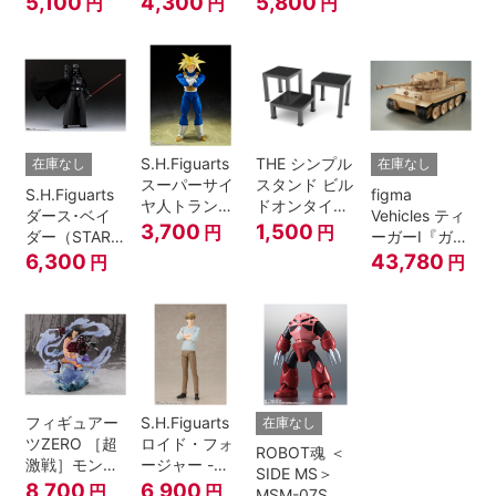
5,100
4,300
5,800
円
円
円
A.N.I.M.E.
マジシャン・
ガール
S.H.Figuarts
THE シンプル
在庫なし
在庫なし
スーパーサイ
スタンド ビル
S.H.Figuarts
figma
ヤ人トランク
ドオンタイプ
ダース･ベイ
Vehicles ティ
ス-その身に秘
(ブラック)
3,700
1,500
円
円
ダー（STAR
ーガーI『ガー
めしスーパー
WARS: Return
ルズ&パンツ
6,300
43,780
円
円
パワー-『ドラ
of the Jedi）
ァー』
ゴンボール
Z』
フィギュアー
S.H.Figuarts
在庫なし
ツZERO ［超
ロイド・フォ
ROBOT魂 ＜
激戦］モンキ
ージャー -フ
SIDE MS＞
ー・D・ルフ
ォージャー家
8,700
6,900
円
円
MSM-07S シ