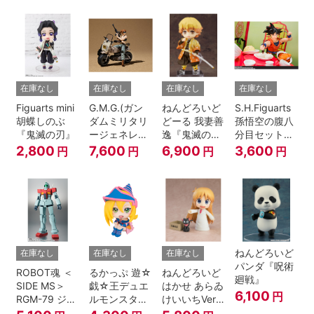
A.N.I.M.E.
在庫なし
在庫なし
在庫なし
在庫なし
Figuarts mini
G.M.G.(ガン
ねんどろいど
S.H.Figuarts
胡蝶しのぶ
ダムミリタリ
どーる 我妻善
孫悟空の腹八
『鬼滅の刃』
ージェネレー
逸『鬼滅の
分目セット
ション） 機動
刃』
『ドラゴンボ
2,800
7,600
6,900
3,600
円
円
円
円
戦士ガンダム
ールZ』
第08MS小隊
地球連邦軍V-
SP09 一般兵
士＆連邦兵専
用バイク
ねんどろいど
在庫なし
在庫なし
在庫なし
パンダ『呪術
ROBOT魂 ＜
るかっぷ 遊☆
ねんどろいど
廻戦』
SIDE MS＞
戯☆王デュエ
はかせ あらゐ
6,100
円
RGM-79 ジム
ルモンスター
けいいちVer.
ver.
ズ ブラック・
『日常』