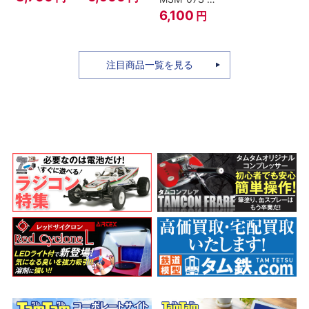
ィ -ギア4 三
のちち-
ャア専用ズゴ
6,100
円
船長 鬼ヶ島怪
『SPY×FAMILY』
ック ver.
物決戦-
A.N.I.M.E.
注目商品一覧を見る