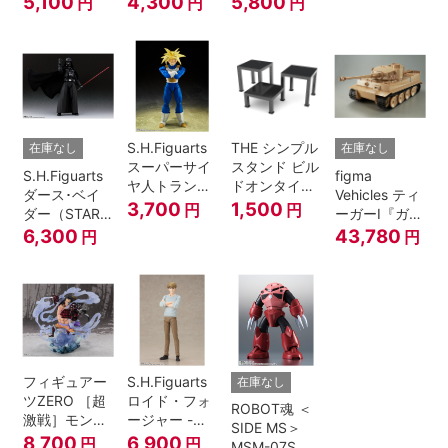
5,100
4,300
5,800
円
円
円
A.N.I.M.E.
マジシャン・
ガール
S.H.Figuarts
THE シンプル
在庫なし
在庫なし
スーパーサイ
スタンド ビル
S.H.Figuarts
figma
ヤ人トランク
ドオンタイプ
ダース･ベイ
Vehicles ティ
ス-その身に秘
(ブラック)
3,700
1,500
円
円
ダー（STAR
ーガーI『ガー
めしスーパー
WARS: Return
ルズ&パンツ
6,300
43,780
円
円
パワー-『ドラ
of the Jedi）
ァー』
ゴンボール
Z』
フィギュアー
S.H.Figuarts
在庫なし
ツZERO ［超
ロイド・フォ
ROBOT魂 ＜
激戦］モンキ
ージャー -フ
SIDE MS＞
ー・D・ルフ
ォージャー家
8,700
6,900
円
円
MSM-07S シ