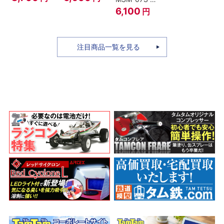
ィ -ギア4 三
のちち-
ャア専用ズゴ
6,100
円
船長 鬼ヶ島怪
『SPY×FAMILY』
ック ver.
物決戦-
A.N.I.M.E.
注目商品一覧を見る