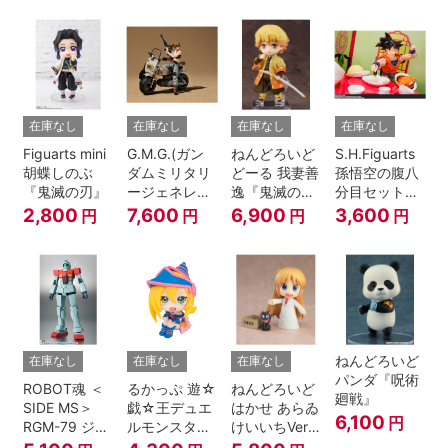
A.N.I.M.E.
在庫なし
在庫なし
在庫なし
在庫なし
Figuarts mini
G.M.G.(ガン
ねんどろいど
S.H.Figuarts
胡蝶しのぶ
ダムミリタリ
どーる 我妻善
孫悟空の腹八
『鬼滅の刃』
ージェネレー
逸『鬼滅の
分目セット
ション） 機動
刃』
『ドラゴンボ
2,800
7,600
6,900
3,600
円
円
円
円
戦士ガンダム
ールZ』
第08MS小隊
地球連邦軍V-
SP09 一般兵
士＆連邦兵専
用バイク
ねんどろいど
在庫なし
在庫なし
在庫なし
パンダ『呪術
ROBOT魂 ＜
るかっぷ 遊☆
ねんどろいど
廻戦』
SIDE MS＞
戯☆王デュエ
はかせ あらゐ
6,100
円
RGM-79 ジム
ルモンスター
けいいちVer.
ver.
ズ ブラック・
『日常』