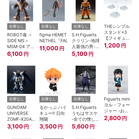
THEシンプル
在庫なし
在庫なし
在庫なし
スタンド×3
ROBOT魂 ＜
figma HEMET
S.H.Figuarts
【フィギュア
SIDE MS＞
NETHEL『FALSLANDER』
クリリン-地球
＆模型用】
1,200
円
MSM-04 アッ
人最強の男-
11,000
円
〈HEX〉タイ
ガイ ver.
『ドラゴンボ
6,100
5,100
円
円
プ
A.N.I.M.E.
ールＺ』
Figuarts mini
在庫なし
在庫なし
在庫なし
ヨル・フォー
GUNDAM
るかっぷ ハイ
S.H.Figuarts
ジャー -おで
UNIVERSE
キュー!! 日向
うちはサスケ
けけこーで-
2,800
円
ZGMF-X20A
翔陽
-全ての憎しみ
『SPY×FAMILY』
STRIKE
を背負う者-
3,100
3,500
5,600
円
円
円
FREEDOM
『NARUTO -
GUNDAM
ナルト- 疾風