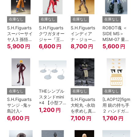
在庫なし
在庫なし
在庫なし
在庫なし
S.H.Figuarts
S.H.Figuarts
S.H.Figuarts
ROBOT魂 ＜
スーパーサイ
クワガタオー
インディア
SIDE MS＞
ヤ人3 孫悟空
ジャー『王様
ナ・ジョーン
MSM-07 量産
『ドラゴンボ
戦隊キングオ
ズ（レイダー
型ズゴック
5,900
6,600
8,700
5,600
円
円
円
円
ールZ』
ージャー』
ス/失われたア
ver.
ーク《聖
A.N.I.M.E.
櫃》）
THEシンプル
在庫なし
在庫なし
在庫なし
スタンドmini
S.H.Figuarts
S.H.Figuarts
[LAOP12]figma
×4 【小型フ
サンジ -鬼ヶ
大蛇丸 -永劫
用 銃の持ち手
ィギュア＆デ
1,200
円
島討入-
を求めし真理
２ ハンドガン
ィフォルメフ
の探究者-
セット
6,600
7,100
1,760
円
円
円
ィギュア用】
『NARUTO-
ナルト- 疾風
伝』