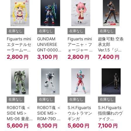
伝』
在庫なし
在庫なし
在庫なし
在庫なし
Figuarts mini
GUNDAM
Figuarts mini
超像可動 空条
エターナルセ
UNIVERSE
アーニャ・フ
承太郎
ーラームーン-
GNT-0000
ォージャー -
Ver.1.5『ジョ
Cosmos
00 QAN[T]
おでけけこー
ジョの奇妙な
2,800
3,100
2,800
7,400
円
円
円
円
edition-『美
で-
冒険 第3部』
少女戦士セー
『SPY×FAMILY』
ラームーン
Cosmos』
在庫なし
在庫なし
在庫なし
在庫なし
ROBOT魂 ＜
ROBOT魂 ＜
S.H.Figuarts
S.H.Figuarts
SIDE MS＞
SIDE MS＞
ウルトラマン
指痕爛れのヴ
MS-06 量産
RGM-79D ジ
ギンガ
ァイク
型ザク ver.
ム寒冷地仕様
『ELDEN
5,600
6,100
5,600
7,100
円
円
円
円
A.N.I.M.E.
ver.
RING』