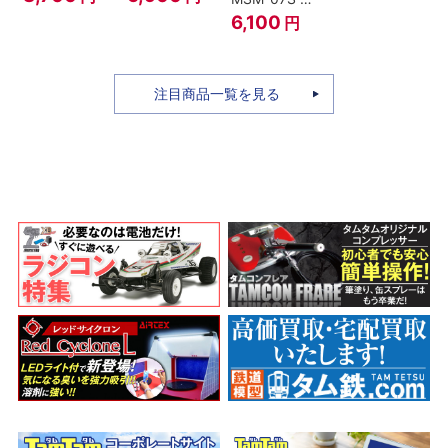
ィ -ギア4 三
のちち-
ャア専用ズゴ
6,100
円
船長 鬼ヶ島怪
『SPY×FAMILY』
ック ver.
物決戦-
A.N.I.M.E.
注目商品一覧を見る