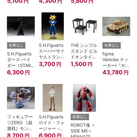
5,100
4,300
5,800
円
円
円
A.N.I.M.E.
マジシャン・
ガール
S.H.Figuarts
THE シンプル
在庫なし
在庫なし
スーパーサイ
スタンド ビル
S.H.Figuarts
figma
ヤ人トランク
ドオンタイプ
ダース･ベイ
Vehicles ティ
ス-その身に秘
(ブラック)
3,700
1,500
円
円
ダー（STAR
ーガーI『ガー
めしスーパー
WARS: Return
ルズ&パンツ
6,300
43,780
円
円
パワー-『ドラ
of the Jedi）
ァー』
ゴンボール
Z』
フィギュアー
S.H.Figuarts
在庫なし
ツZERO ［超
ロイド・フォ
ROBOT魂 ＜
激戦］モンキ
ージャー -フ
SIDE MS＞
ー・D・ルフ
ォージャー家
8,700
6,900
円
円
MSM-07S シ