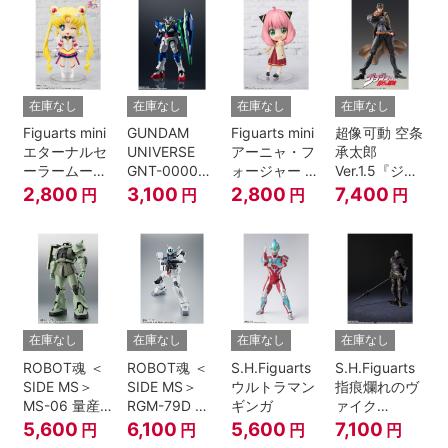
伝』
在庫なし
在庫なし
在庫なし
在庫なし
Figuarts mini
GUNDAM
Figuarts mini
超像可動 空条
エターナルセ
UNIVERSE
アーニャ・フ
承太郎
ーラームーン-
GNT-0000
ォージャー -
Ver.1.5『ジョ
Cosmos
00 QAN[T]
おでけけこー
ジョの奇妙な
2,800
3,100
2,800
7,400
円
円
円
円
edition-『美
で-
冒険 第3部』
少女戦士セー
『SPY×FAMILY』
ラームーン
Cosmos』
在庫なし
在庫なし
在庫なし
在庫なし
ROBOT魂 ＜
ROBOT魂 ＜
S.H.Figuarts
S.H.Figuarts
SIDE MS＞
SIDE MS＞
ウルトラマン
指痕爛れのヴ
MS-06 量産
RGM-79D ジ
ギンガ
ァイク
型ザク ver.
ム寒冷地仕様
『ELDEN
5,600
6,100
5,600
7,100
円
円
円
円
A.N.I.M.E.
ver.
RING』