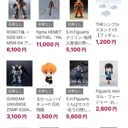
THEシンプル
在庫なし
在庫なし
在庫なし
スタンド×3
ROBOT魂 ＜
figma HEMET
S.H.Figuarts
【フィギュア
SIDE MS＞
NETHEL『FALSLANDER』
クリリン-地球
＆模型用】
1,200
円
MSM-04 アッ
人最強の男-
11,000
円
〈HEX〉タイ
ガイ ver.
『ドラゴンボ
6,100
5,100
円
円
プ
A.N.I.M.E.
ールＺ』
Figuarts mini
在庫なし
在庫なし
在庫なし
ヨル・フォー
GUNDAM
るかっぷ ハイ
S.H.Figuarts
ジャー -おで
UNIVERSE
キュー!! 日向
うちはサスケ
けけこーで-
2,800
円
ZGMF-X20A
翔陽
-全ての憎しみ
『SPY×FAMILY』
STRIKE
を背負う者-
3,100
3,500
5,600
円
円
円
FREEDOM
『NARUTO -
GUNDAM
ナルト- 疾風