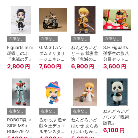
A.N.I.M.E.
在庫なし
在庫なし
在庫なし
在庫なし
Figuarts mini
G.M.G.(ガン
ねんどろいど
S.H.Figuarts
胡蝶しのぶ
ダムミリタリ
どーる 我妻善
孫悟空の腹八
『鬼滅の刃』
ージェネレー
逸『鬼滅の
分目セット
ション） 機動
刃』
『ドラゴンボ
2,800
7,600
6,900
3,600
円
円
円
円
戦士ガンダム
ールZ』
第08MS小隊
地球連邦軍V-
SP09 一般兵
士＆連邦兵専
用バイク
ねんどろいど
在庫なし
在庫なし
在庫なし
パンダ『呪術
ROBOT魂 ＜
るかっぷ 遊☆
ねんどろいど
廻戦』
SIDE MS＞
戯☆王デュエ
はかせ あらゐ
6,100
円
RGM-79 ジム
ルモンスター
けいいちVer.
ver.
ズ ブラック・
『日常』