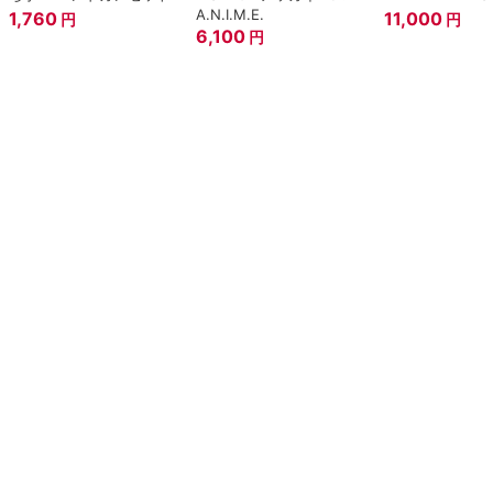
A.N.I.M.E.
1,760
11,000
円
円
6,100
円