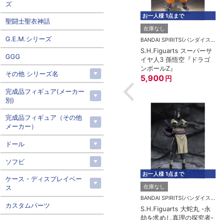
ズ
お一人様 1点まで
聖闘士聖衣神話
在庫なし
G.E.M.シリーズ
BANDAI SPIRITS(バンダイスピリッツ)
S.H.Figuarts スーパーサ
GGG
イヤ人3 孫悟空『ドラゴ
ンボールZ』
その他 シリーズ名
5,900
円
完成品フィギュア(メーカー
別)
完成品フィギュア（その他
メーカー）
ドール
ソフビ
お一人様 1点まで
ケース・ディスプレイベー
在庫なし
ス
BANDAI SPIRITS(バンダイスピリッツ)
カスタムパーツ
S.H.Figuarts 大蛇丸 -永
劫を求めし真理の探究者-