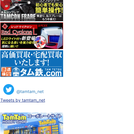
@tamtam_net
Tweets by tamtam_net