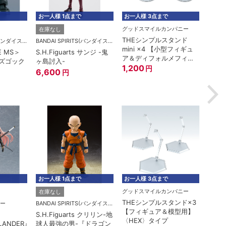
お一人様 1点まで
お一人様 3点まで
お一人
グッドスマイルカンパニー
在庫なし
在庫
THEシンプルスタンド
BANDAI SPIRITS(バンダイスピリッツ)
BANDAI SPIRITS(バンダイスピリッツ)
mini ×4 【小型フィギュ
E MS＞
S.H.Figuarts サンジ -鬼
ROBO
ア＆ディフォルメフィギ
型ズゴック
ヶ島討入-
MSM-
ュア用】
1,200
円
A.N.I
6,600
円
6,1
お一人様 1点まで
お一人様 3点まで
お一人
グッドスマイルカンパニー
在庫なし
在庫
THEシンプルスタンド×3
ー
BANDAI SPIRITS(バンダイスピリッツ)
【フィギュア＆模型用】
S.H.Figuarts クリリン-地
ROBO
〈HEX〉タイプ
LANDER』
球人最強の男-『ドラゴン
RX-7