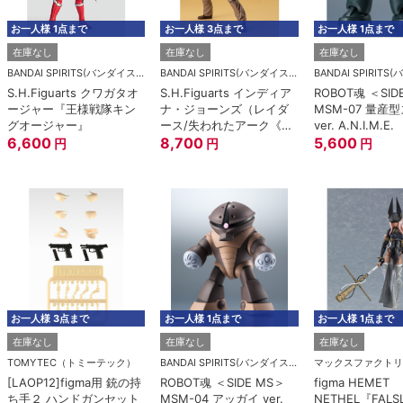
お一人様 1点まで
お一人様 3点まで
お一人様 1点まで
在庫なし
在庫なし
在庫なし
BANDAI SPIRITS(バンダイスピリッツ)
BANDAI SPIRITS(バンダイスピリッツ)
S.H.Figuarts クワガタオ
S.H.Figuarts インディア
ROBOT魂 ＜SID
ージャー『王様戦隊キン
ナ・ジョーンズ（レイダ
MSM-07 量産
グオージャー』
ース/失われたアーク《聖
ver. A.N.I.M.E.
6,600
櫃》）
8,700
5,600
円
円
円
お一人様 3点まで
お一人様 1点まで
お一人様 1点まで
在庫なし
在庫なし
在庫なし
TOMYTEC（トミーテック）
BANDAI SPIRITS(バンダイスピリッツ)
マックスファクトリ
[LAOP12]figma用 銃の持
ROBOT魂 ＜SIDE MS＞
figma HEMET
ち手２ ハンドガンセット
MSM-04 アッガイ ver.
NETHEL『FALS