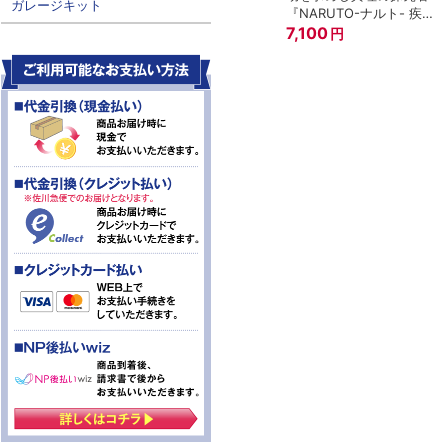
ガレージキット
『NARUTO-ナルト- 疾風
伝』
7,100
円