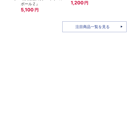
1,200
円
ボールＺ』
A.N.
5,100
15th
7,6
円
注目商品一覧を見る