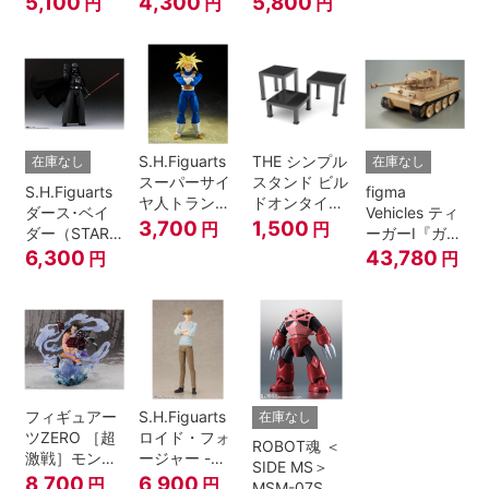
5,100
4,300
5,800
円
円
円
A.N.I.M.E.
マジシャン・
ガール
S.H.Figuarts
THE シンプル
在庫なし
在庫なし
スーパーサイ
スタンド ビル
S.H.Figuarts
figma
ヤ人トランク
ドオンタイプ
ダース･ベイ
Vehicles ティ
ス-その身に秘
(ブラック)
3,700
1,500
円
円
ダー（STAR
ーガーI『ガー
めしスーパー
WARS: Return
ルズ&パンツ
6,300
43,780
円
円
パワー-『ドラ
of the Jedi）
ァー』
ゴンボール
Z』
フィギュアー
S.H.Figuarts
在庫なし
ツZERO ［超
ロイド・フォ
ROBOT魂 ＜
激戦］モンキ
ージャー -フ
SIDE MS＞
ー・D・ルフ
ォージャー家
8,700
6,900
円
円
MSM-07S シ