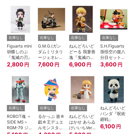
A.N.I.M.E.
在庫なし
在庫なし
在庫なし
在庫なし
Figuarts mini
G.M.G.(ガン
ねんどろいど
S.H.Figuarts
胡蝶しのぶ
ダムミリタリ
どーる 我妻善
孫悟空の腹八
『鬼滅の刃』
ージェネレー
逸『鬼滅の
分目セット
ション） 機動
刃』
『ドラゴンボ
2,800
7,600
6,900
3,600
円
円
円
円
戦士ガンダム
ールZ』
第08MS小隊
地球連邦軍V-
SP09 一般兵
士＆連邦兵専
用バイク
ねんどろいど
在庫なし
在庫なし
在庫なし
パンダ『呪術
ROBOT魂 ＜
るかっぷ 遊☆
ねんどろいど
廻戦』
SIDE MS＞
戯☆王デュエ
はかせ あらゐ
6,100
円
RGM-79 ジム
ルモンスター
けいいちVer.
ver.
ズ ブラック・
『日常』