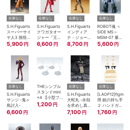
在庫なし
在庫なし
在庫なし
在庫なし
S.H.Figuarts
S.H.Figuarts
S.H.Figuarts
ROBOT魂 ＜
スーパーサイ
クワガタオー
インディア
SIDE MS＞
ヤ人3 孫悟空
ジャー『王様
ナ・ジョーン
MSM-07 量産
『ドラゴンボ
戦隊キングオ
ズ（レイダー
型ズゴック
5,900
6,600
8,700
5,600
円
円
円
円
ールZ』
ージャー』
ス/失われたア
ver.
ーク《聖
A.N.I.M.E.
櫃》）
THEシンプル
在庫なし
在庫なし
在庫なし
スタンドmini
S.H.Figuarts
S.H.Figuarts
[LAOP12]figma
×4 【小型フ
サンジ -鬼ヶ
大蛇丸 -永劫
用 銃の持ち手
ィギュア＆デ
1,200
円
島討入-
を求めし真理
２ ハンドガン
ィフォルメフ
の探究者-
セット
6,600
7,100
1,760
円
円
円
ィギュア用】
『NARUTO-
ナルト- 疾風
伝』