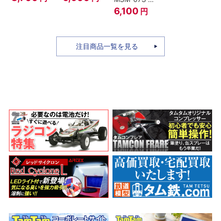
ィ -ギア4 三
のちち-
ャア専用ズゴ
6,100
円
船長 鬼ヶ島怪
『SPY×FAMILY』
ック ver.
物決戦-
A.N.I.M.E.
注目商品一覧を見る