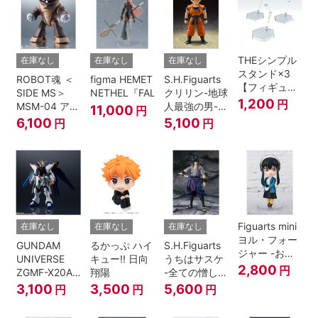
THEシンプル
在庫なし
在庫なし
在庫なし
スタンド×3
ROBOT魂 ＜
figma HEMET
S.H.Figuarts
【フィギュア
SIDE MS＞
NETHEL『FALSLANDER』
クリリン-地球
＆模型用】
1,200
円
MSM-04 アッ
人最強の男-
11,000
円
〈HEX〉タイ
ガイ ver.
『ドラゴンボ
6,100
5,100
円
円
プ
A.N.I.M.E.
ールＺ』
Figuarts mini
在庫なし
在庫なし
在庫なし
ヨル・フォー
GUNDAM
るかっぷ ハイ
S.H.Figuarts
ジャー -おで
UNIVERSE
キュー!! 日向
うちはサスケ
けけこーで-
2,800
円
ZGMF-X20A
翔陽
-全ての憎しみ
『SPY×FAMILY』
STRIKE
を背負う者-
3,100
3,500
5,600
円
円
円
FREEDOM
『NARUTO -
GUNDAM
ナルト- 疾風