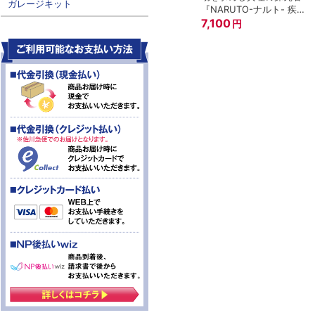
ガレージキット
1,200
円
Ｚ』
A.N.I.M.E. ～ROBOT魂
15th ANNIVERSARY～
7,600
円
円