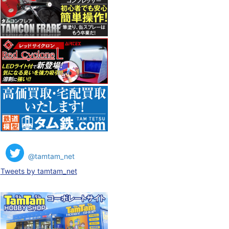
@tamtam_net
Tweets by tamtam_net