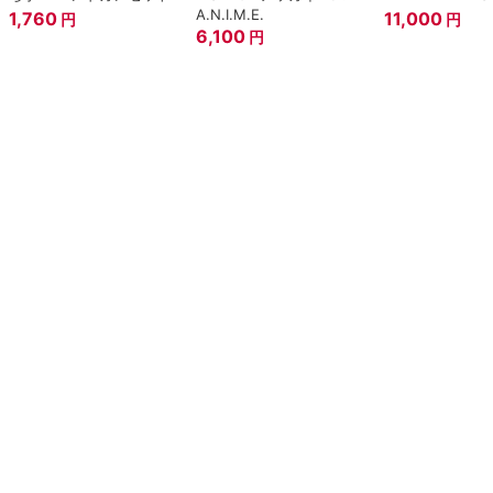
『Fate/Grand Order』
6,600
2,500
円
円
7,900
円