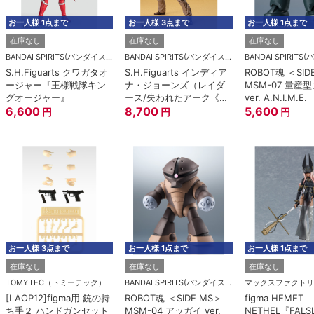
お一人様 3点まで
お一人様 1点まで
お一人様 1点まで
在庫なし
在庫なし
S.H.Figuart
BANDAI SPIRITS(バンダイスピリッツ)
BANDAI SPIRITS(バンダイスピリッツ)
佐切『地獄楽』
Figuarts mini 脹相『呪術
ROBOT魂 ＜SIDE MS＞
7,600
円
廻戦』
MSM-03C ハイゴッグ
ver. A.N.I.M.E
2,800
円
7,500
円
お一人様 1点まで
お一人様 3点まで
お一人様 3点まで
在庫なし
在庫なし
在庫なし
グッドスマイルカンパニー
BANDAI SPIRITS(バンダイスピリッツ)
メディコムトイ
ねんどろいど バーサーカ
S.H.Figuarts ロロノア・
UDF エヴァン
ー/モルガン
ゾロ -鬼ヶ島討入-
リリス