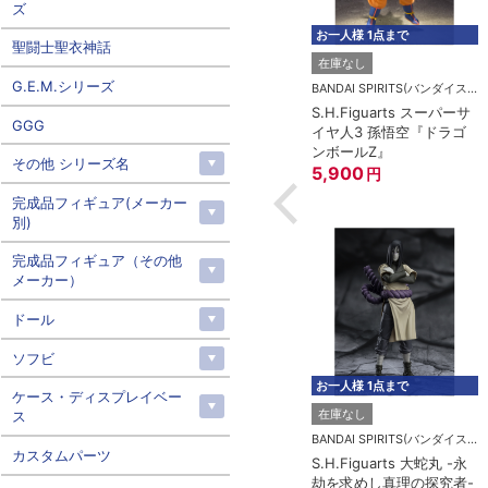
ズ
 1点まで
お一人様 3点まで
お一人様 1点まで
聖闘士聖衣神話
グッドスマイルカンパニー
在庫なし
G.E.M.シリーズ
THEシンプルスタンド
BANDAI SPIRITS(バンダイスピリッツ)
BANDAI SPIRITS(バンダイスピリッツ)
mini ×4 【小型フィギュ
guarts サンジ -鬼
ROBOT魂 ＜SIDE MS＞
GGG
ア＆ディフォルメフィギ
-
MSM-03 ゴッグ ver.
ュア用】
1,200
円
A.N.I.M.E.
円
その他 シリーズ名
6,100
円
完成品フィギュア(メーカー
別)
完成品フィギュア（その他
メーカー）
ドール
ソフビ
 1点まで
お一人様 3点まで
お一人様 1点まで
ケース・ディスプレイベー
グッドスマイルカンパニー
在庫なし
ス
THEシンプルスタンド×3
BANDAI SPIRITS(バンダイスピリッツ)
BANDAI SPIRITS(バンダイスピリッツ)
カスタムパーツ
【フィギュア＆模型用】
guarts クリリン-地
ROBOT魂 ＜SIDE MS＞
〈HEX〉タイプ
の男-『ドラゴン
RX-78-2 ガンダム ver.