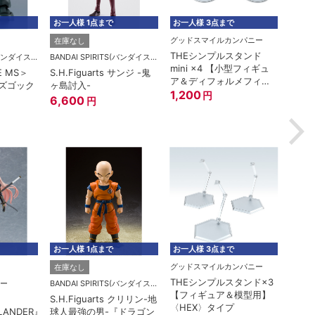
お一人様 1点まで
お一人様 3点まで
お一
BANDAI SPIRITS(バンダイスピリッツ)
在庫なし
在庫なし
在庫
s 山田浅ェ門
BANDAI SPIRITS(バンダイスピリッツ)
バンダイ
ROBOT魂 ＜SIDE MS＞
POP！アニメーション：
GUN
RGM-79(G) 陸戦型ジム
ドラゴンボールZ 超サイ
ZGM
ver. A.N.I.M.E.
ヤ人2 悟飯
FRE
6,600
890
3,1
円
円
お一人様 3点まで
お一人様 1点まで
お一
在庫なし
在庫なし
在庫
BANDAI SPIRITS(バンダイスピリッツ)
グッドスマイルカンパニー
ゲリオン#2
S.H.MonsterArts ゴジラ
figma フリューテッドア
Fig
(1991) -新宿決戦-
ーマー（PS5）
フォ