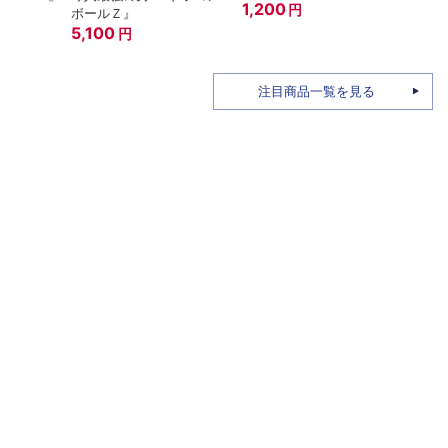
『Demon’s
ーで-
9,200
円
Souls（PS5）』
15,800
2,8
円
注目商品一覧を見る